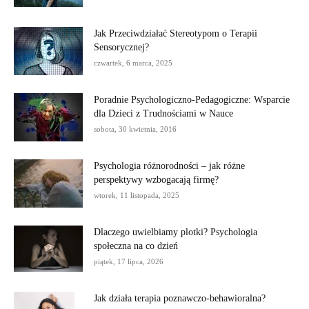
Jak Przeciwdziałać Stereotypom o Terapii
Sensorycznej?
czwartek, 6 marca, 2025
Poradnie Psychologiczno-Pedagogiczne: Wsparcie
dla Dzieci z Trudnościami w Nauce
sobota, 30 kwietnia, 2016
Psychologia różnorodności – jak różne
perspektywy wzbogacają firmę?
wtorek, 11 listopada, 2025
Dlaczego uwielbiamy plotki? Psychologia
społeczna na co dzień
piątek, 17 lipca, 2026
Jak działa terapia poznawczo-behawioralna?