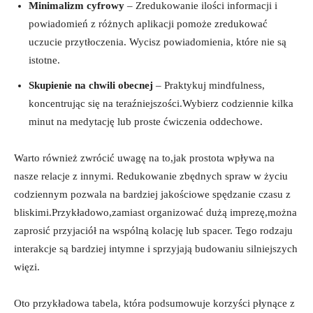
Minimalizm cyfrowy
– Zredukowanie ilości informacji i
powiadomień⁣ z różnych aplikacji pomoże zredukować
uczucie przytłoczenia.⁤ Wycisz powiadomienia,⁤ które⁢ nie są
istotne.
Skupienie na chwili obecnej
– Praktykuj mindfulness,
koncentrując​ się na teraźniejszości.Wybierz codziennie kilka
⁣minut na medytację lub proste ćwiczenia oddechowe.
Warto również zwrócić uwagę ⁢na to,jak prostota wpływa na
nasze ⁢relacje z innymi. Redukowanie zbędnych ‍spraw w życiu
codziennym‌ pozwala na bardziej jakościowe ⁤spędzanie ​czasu z‍
bliskimi.Przykładowo,zamiast⁣ organizować dużą imprezę,można
zaprosić ⁢przyjaciół na wspólną ⁣kolację lub ‌spacer. Tego rodzaju‌
interakcje są bardziej intymne i​ sprzyjają budowaniu ⁤silniejszych
więzi.
Oto przykładowa tabela, która podsumowuje korzyści płynące z