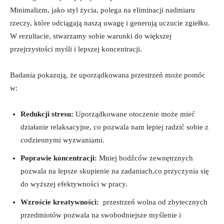
Minimalizm, jako styl ​życia, polega na eliminacji nadmiaru
rzeczy, które ‍odciągają​ naszą uwagę ‌i generują uczucie zgiełku.
W rezultacie, stwarzamy sobie warunki do większej
przejrzystości myśli i⁤ lepszej koncentracji.
Badania pokazują, że ⁣uporządkowana przestrzeń⁣ może pomóc
w:
Redukcji⁤ stresu:
Uporządkowane otoczenie ⁤może​ mieć
działanie⁣ relaksacyjne,⁣ co pozwala nam lepiej radzić sobie z
codziennymi⁢ wyzwaniami.
Poprawie koncentracji:
Mniej⁤ bodźców zewnętrznych
pozwala na lepsze skupienie na zadaniach,co przyczynia się
do wyższej efektywności w pracy.
Wzroście kreatywności:
⁤ przestrzeń wolna od zbytecznych
przedmiotów⁢ pozwala na swobodniejsze myślenie i