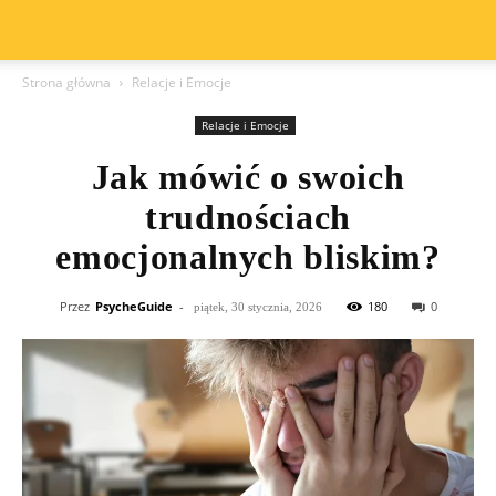
Strona główna
Relacje i Emocje
Relacje i Emocje
Jak mówić o swoich
trudnościach
emocjonalnych bliskim?
Przez
PsycheGuide
-
180
0
piątek, 30 stycznia, 2026