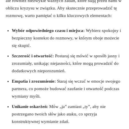
ale również niezwykle ważnych zadań, które stają przed nami w
obliczu kryzysu w związku. Aby skutecznie przeprowadzić tę
rozmowę, warto pamiętać o kilku kluczowych elementach:
Wybór odpowiedniego czasu i miejsca:
Wybierz spokojny i
bezpieczny kontekst do rozmowy, w którym oboje możecie
się skupić.
Szczerość i otwartość:
Postaraj się mówić w sposób jasny i
zrozumiały, unikając niejasności, które mogą prowadzić do
dodatkowych nieporozumień.
Empatia i zrozumienie:
Staraj się wczuć w emocje swojego
partnera, co pomoże budować zaufanie i otwartość podczas
wymiany myśli.
Unikanie oskarżeń:
Mów „ja” zamiast „ty”, aby nie
postrzegano twoich słów jako ataku, co sprzyja
konstruktywnej wymianie zdań.