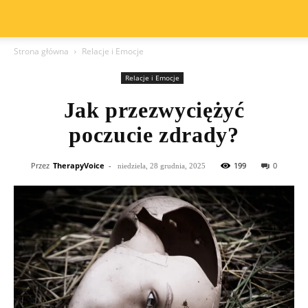
Strona główna
Relacje i Emocje
Relacje i Emocje
Jak przezwyciężyć
poczucie zdrady?
Przez
TherapyVoice
-
199
0
niedziela, 28 grudnia, 2025