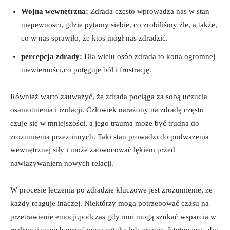
Wojna wewnętrzna:
Zdrada często wprowadza nas w stan
niepewności, gdzie pytamy siebie, co zrobiliśmy źle, a także,
co w nas sprawiło, że ktoś mógł nas zdradzić.
percepcja zdrady:
Dla wielu osób zdrada to kona ogromnej
niewierności,co potęguje ból i frustrację.
Również warto zauważyć, że zdrada pociąga za sobą uczucia
osamotnienia i izolacji. Człowiek narażony na zdradę często
czuje się w mniejszości, a jego trauma może być trudna do
zrozumienia przez innych. Taki stan prowadzi do podważenia
wewnętrznej siły i może zaowocować lękiem przed
nawiązywaniem nowych relacji.
W procesie leczenia po zdradzie kluczowe jest zrozumienie, że
każdy reaguje inaczej. Niektórzy mogą potrzebować czasu na
przetrawienie emocji,podczas gdy inni mogą szukać wsparcia w
realizacji swoich uczuć przez sztukę lub pisanie. Istotne jest, aby