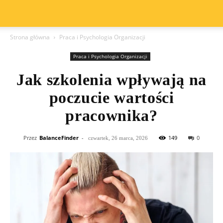
Strona główna
Praca i Psychologia Organizacji
Praca i Psychologia Organizacji
Jak szkolenia wpływają na
poczucie wartości
pracownika?
Przez
BalanceFinder
-
149
0
czwartek, 26 marca, 2026