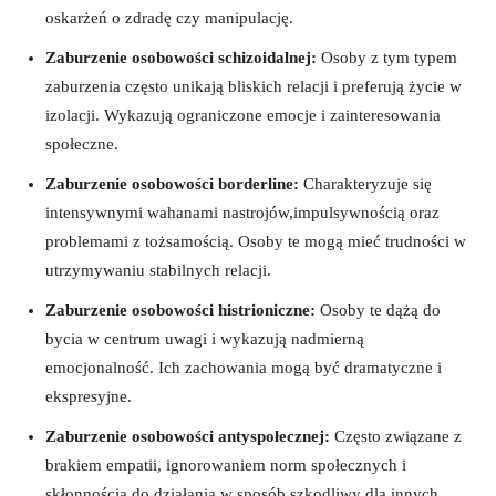
oskarżeń o zdradę czy⁤ manipulację.
Zaburzenie osobowości schizoidalnej:
Osoby z tym typem
zaburzenia często unikają bliskich ⁢relacji i preferują⁣ życie w
izolacji. ​Wykazują ograniczone emocje i zainteresowania
społeczne.
Zaburzenie osobowości borderline:
Charakteryzuje się
intensywnymi wahanami nastrojów,impulsywnością​ oraz
problemami z tożsamością. Osoby te mogą‍ mieć trudności w
utrzymywaniu stabilnych ​relacji.
Zaburzenie osobowości histrioniczne:
Osoby te dążą do
bycia w centrum uwagi i wykazują nadmierną
emocjonalność. Ich‌ zachowania mogą być dramatyczne i
ekspresyjne.
Zaburzenie osobowości antyspołecznej:
Często związane z
brakiem empatii, ignorowaniem norm społecznych i
skłonnością do działania w sposób szkodliwy dla innych.