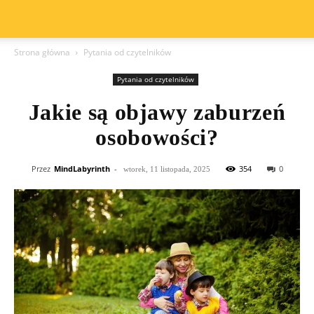
Strona główna
Pytania od czytelników
Pytania od czytelników
Jakie są objawy zaburzeń
osobowości?
Przez
MindLabyrinth
-
354
0
wtorek, 11 listopada, 2025