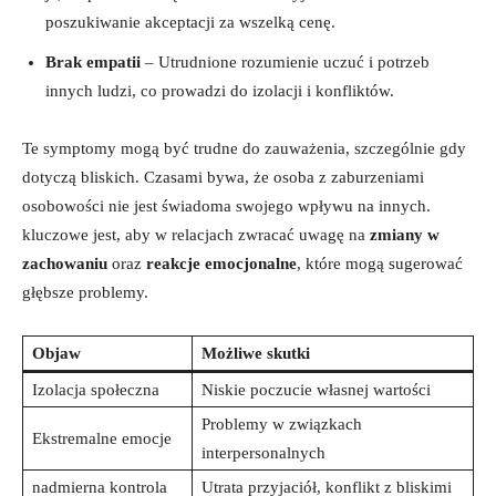
poszukiwanie akceptacji za wszelką cenę.
Brak empatii
– Utrudnione rozumienie uczuć i ⁤potrzeb
innych⁤ ludzi, co prowadzi do izolacji i konfliktów.
Te symptomy mogą być trudne do⁣ zauważenia, szczególnie gdy
dotyczą bliskich. Czasami bywa,⁤ że osoba z ‌zaburzeniami
osobowości nie ⁤jest świadoma swojego wpływu ​na innych.
kluczowe jest, aby w relacjach zwracać‌ uwagę na
zmiany w‍
zachowaniu
oraz
reakcje emocjonalne
, które ⁤mogą sugerować
głębsze problemy.
Objaw
Możliwe ⁤skutki
Izolacja⁤ społeczna
Niskie poczucie własnej wartości
Problemy w związkach
Ekstremalne emocje
interpersonalnych
nadmierna ​kontrola
Utrata przyjaciół, konflikt z bliskimi