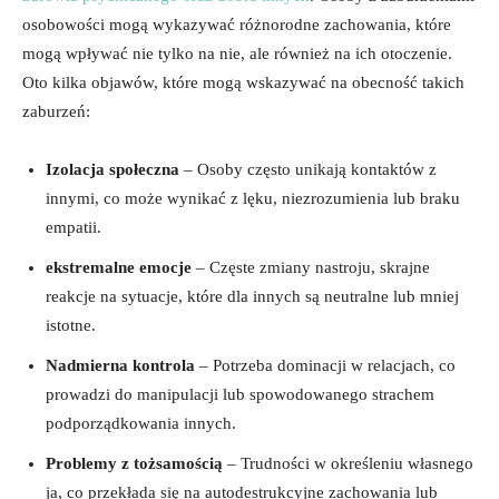
osobowości ⁤mogą wykazywać różnorodne zachowania, które
mogą wpływać nie tylko na nie, ale również na ich⁣ otoczenie.
Oto⁢ kilka objawów,⁤ które ‌mogą wskazywać na obecność takich
zaburzeń:
Izolacja⁢ społeczna
– Osoby często unikają kontaktów z
innymi, co może wynikać z‌ lęku, niezrozumienia lub braku
empatii.
ekstremalne emocje
– Częste zmiany nastroju, skrajne
⁣reakcje na sytuacje, które ⁣dla innych są neutralne lub mniej
istotne.
Nadmierna kontrola
‌– Potrzeba⁢ dominacji w relacjach, co
prowadzi​ do manipulacji​ lub ⁣spowodowanego ‌strachem
podporządkowania⁤ innych.
Problemy⁢ z tożsamością
– Trudności w określeniu własnego‍
ja, co przekłada się na ⁢autodestrukcyjne ⁣zachowania ⁢lub