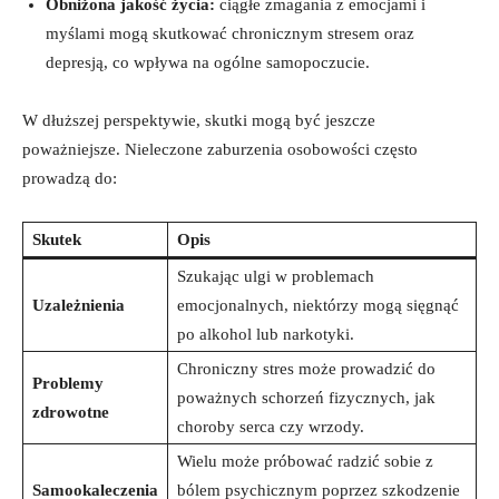
Obniżona jakość życia:
ciągłe zmagania z emocjami i
myślami mogą skutkować chronicznym stresem ⁤oraz
depresją, co‌ wpływa na ogólne samopoczucie.
W ⁤dłuższej⁢ perspektywie, skutki mogą⁣ być ⁢jeszcze
poważniejsze.‌ Nieleczone‍ zaburzenia osobowości często
prowadzą do:
Skutek
Opis
Szukając ulgi w problemach
Uzależnienia
emocjonalnych, niektórzy mogą ⁢sięgnąć
po alkohol lub narkotyki.
Chroniczny ⁣stres może ‍prowadzić do
Problemy​
poważnych schorzeń fizycznych,​ jak
zdrowotne
⁢choroby serca czy wrzody.
Wielu może próbować radzić sobie​ z
Samookaleczenia
bólem psychicznym‌ poprzez szkodzenie