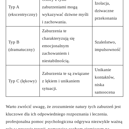
Izolacja,
Typ A
zaburzeniami mogą
dziwaczne
(ekscentryczny)
wykazywać dziwne myśli
przekonania
i zachowania.
Zaburzenia⁤ te
charakteryzują‍ się
Typ B
Szaleństwo,
emocjonalnym
(dramatuczny)
impulsowność
zachowaniem i
niestabilnością.
Unikanie
Zaburzenia⁤ te są związane
kontaktów,
Typ C (lękowy)
z lękiem i ‍unikaniem
niska
sytuacji.
samoocena
Warto‍ zwrócić uwagę, że ⁣zrozumienie​ natury tych zaburzeń jest
kluczowe dla ich ⁣odpowiedniego rozpoznania i leczenia.
profesjonalna pomoc psychologiczna odgrywa niezwykle ważną
rolę w procesie terapii, pomagając osobom cierpiącym⁣ na