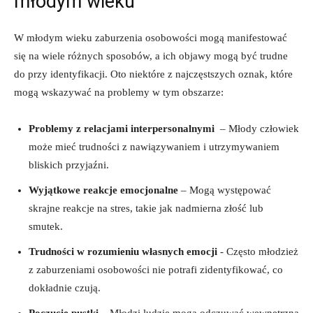
młodym wieku
W​ młodym wieku zaburzenia osobowości mogą manifestować
się na‍ wiele różnych sposobów, a ich objawy ⁢mogą być ​trudne
do przy identyfikacji. Oto niektóre z najczęstszych oznak, ​które
mogą wskazywać na problemy w ⁤tym obszarze:
Problemy z relacjami interpersonalnymi
‌ – Młody człowiek
może mieć trudności z nawiązywaniem i utrzymywaniem
bliskich przyjaźni.
Wyjątkowe reakcje emocjonalne
– Mogą ‌występować
skrajne reakcje na⁣ stres, takie ⁤jak nadmierna złość lub
smutek.
Trudności w rozumieniu własnych emocji
⁣- Często młodzież
z zaburzeniami osobowości nie potrafi zidentyfikować, co
dokładnie czują.
Poczucie pustki
– Młodzi ⁢ludzie mogą odczuwać wewnętrzną