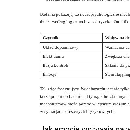
Badania pokazują, że neuropsychologiczne mechan
działa według logicznych zasad ryzyka. Oto kilk
Czynnik
Wpływ na de
Układ dopaminowy
Wzmacnia ucz
Efekt tłumu
Zwiększa chę
Iluzja kontroli
Skłania do pr
Emocje
Stymulują im
Tak więc,fascynujący świat hazardu jest nie tyl
także polem do badań nad tym,jak ludzki umysł f
mechanizmów może pomóc w lepszym zrozumieniu
w sytuacjach stresowych i ryzykownych.
Jak emocje wpływają na w