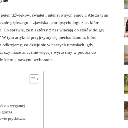
synie
pełen dźwięków, świateł i intensywnych emocji. Ale za tymi
nacznie głębszego – zjawiska neuropsychologiczne, które
 Co sprawia, że niektórzy z nas wracają do stołów do gry
om? W tym artykule przyjrzymy się mechanizmom, które
az odkryjemy, co dzieje się w naszych umysłach, gdy
ra, czy może znacznie więcej? wyruszmy w podróż do
iły kierują naszymi wyborami.
odczas wygranej
ę gracza
owie psychiczne