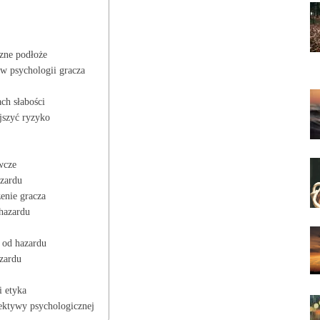
czne podłoże
 w psychologii gracza
ch słabości
jszyć ryzyko
wcze
azardu
enie gracza
 hazardu
 od hazardu
azardu
i etyka
pektywy psychologicznej