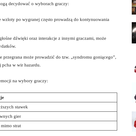
 mogą decydować o wyborach graczy:
 wzloty po wygranej często prowadzą do kontynuowania
łośne dźwięki oraz interakcje z innymi graczami, może
ydatków.
że przegrana może prowadzić do tzw. „syndromu goniącego”,
ej pcha w wir hazardu.
emocji na wybory graczy:
je
yższych stawek
wnych gier
 mimo strat