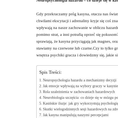
Neuropsychologia hazardu – co dzieje się w ka
Gdy przekraczamy próg kasyna, otacza nas świat 
chwilami ekscytacji i adrenaliny kryje się coś z
wpływają na nasze zachowanie w obliczu hazardu.
pomimo strat, a inni potrafią oprzeć się pokus
sprawiają, że kasyna przyciągają jak magnes, or
stawiamy na czerwone lub czarne.Czy to tylko g
wnętrza psychiki gracza i dowiedzmy się, jakie s
Spis Treści:
Neuropsychologia hazardu a mechanizmy decyzji
Jak emocje wpływają na wybory graczy w kasynie
Rola uzależnienia w zachowaniach hazardowych
Neurobiologia szczęścia: co dzieje się w mózgu p
Kasińskie iluzje: jak gry wykorzystują psychologi
Skutki wielogodzinnych sesji hazardowych na zdr
Jak kasyna manipulują naszymi percepcjami