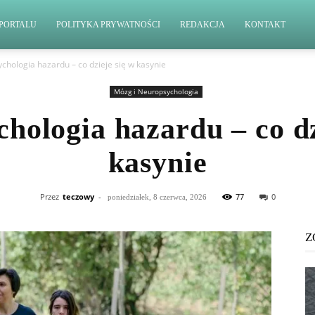
PORTALU
POLITYKA PRYWATNOŚCI
REDAKCJA
KONTAKT
chologia hazardu – co dzieje się w kasynie
Mózg i Neuropsychologia
hologia hazardu – co dz
kasynie
Przez
teczowy
-
77
0
poniedziałek, 8 czerwca, 2026
Z