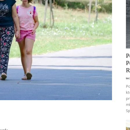
P
P
R
te
Po
kt
pr
mł
S