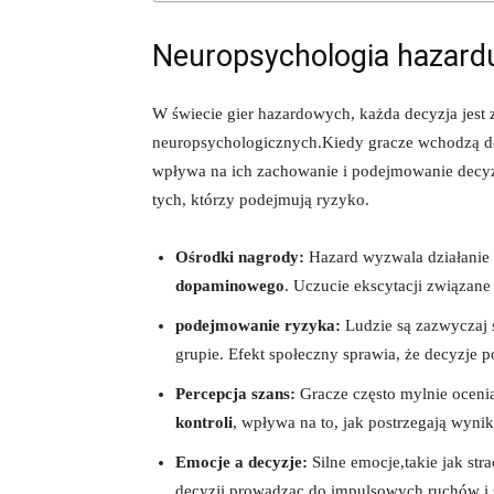
Neuropsychologia hazard
W świecie gier hazardowych, każda decyzja jest
neuropsychologicznych.Kiedy gracze wchodzą do 
wpływa na ich zachowanie i podejmowanie decyzji
tych, którzy podejmują ryzyko.
Ośrodki nagrody:
Hazard wyzwala działanie
dopaminowego
. Uczucie ekscytacji związane
podejmowanie ryzyka:
Ludzie są zazwyczaj 
grupie. Efekt społeczny sprawia, że decyzje 
Percepcja szans:
Gracze często mylnie ocenia
kontroli
, wpływa na to, jak postrzegają wyniki
Emocje a decyzje:
Silne emocje,takie jak st
decyzji,prowadząc do impulsowych ruchów i s