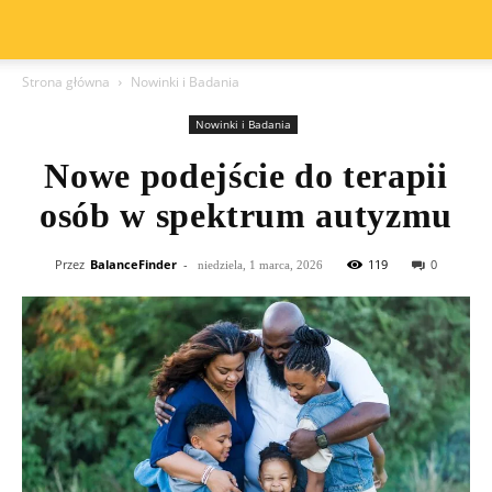
Strona główna
Nowinki i Badania
Nowinki i Badania
Nowe podejście do terapii
osób w spektrum autyzmu
Przez
BalanceFinder
-
119
0
niedziela, 1 marca, 2026