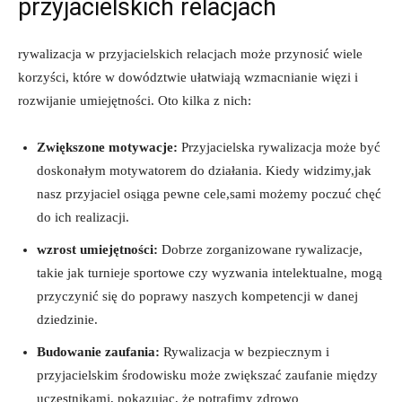
‍przyjacielskich relacjach
rywalizacja​ w ⁣przyjacielskich relacjach może przynosić wiele
korzyści, które w dowództwie ułatwiają wzmacnianie więzi i
rozwijanie umiejętności. Oto kilka z nich:
Zwiększone motywacje:
Przyjacielska rywalizacja ⁢może być
doskonałym motywatorem⁣ do działania. Kiedy widzimy,jak
nasz przyjaciel osiąga pewne cele,sami możemy‌ poczuć chęć
do‍ ich realizacji.
wzrost umiejętności:
Dobrze zorganizowane⁢ rywalizacje,
takie jak⁣ turnieje sportowe czy wyzwania intelektualne, mogą
przyczynić się do poprawy naszych‌ kompetencji w danej ​
dziedzinie.
Budowanie zaufania:
​Rywalizacja⁢ w bezpiecznym i
przyjacielskim środowisku może zwiększać zaufanie‌ między
uczestnikami, pokazując, że potrafimy zdrowo⁤