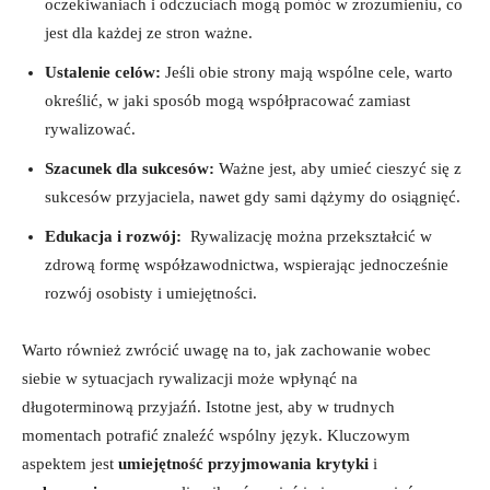
oczekiwaniach ⁣i odczuciach mogą pomóc⁣ w zrozumieniu, co
jest dla ‌każdej ‍ze stron ważne.
Ustalenie celów:
Jeśli obie strony mają wspólne cele,⁤ warto
określić, w jaki sposób mogą⁣ współpracować ⁣zamiast
rywalizować.
Szacunek dla sukcesów:
Ważne jest, aby ⁤umieć cieszyć się z
sukcesów przyjaciela, nawet gdy sami dążymy do osiągnięć.
Edukacja i rozwój:
⁤ Rywalizację można ⁣przekształcić w ​
zdrową formę ⁤współzawodnictwa, wspierając jednocześnie
rozwój osobisty i umiejętności.
Warto również zwrócić uwagę na to, jak zachowanie⁢ wobec
siebie⁤ w ​sytuacjach​ rywalizacji może wpłynąć na
długoterminową⁢ przyjaźń.‍ Istotne jest, aby w trudnych
momentach⁣ potrafić znaleźć wspólny ⁣język.⁢ Kluczowym
aspektem⁢ jest
umiejętność przyjmowania krytyki
i