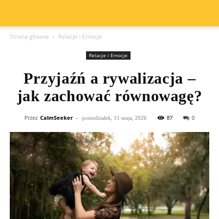
Strona główna
Relacje i Emocje
Relacje i Emocje
Przyjaźń a rywalizacja –
jak zachować równowagę?
Przez
CalmSeeker
-
87
0
poniedziałek, 11 maja, 2026