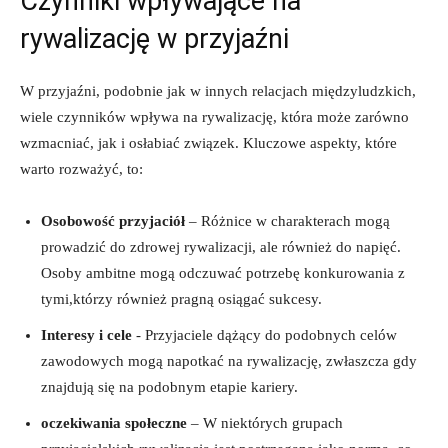
Czynniki wpływające‌ na
rywalizację w przyjaźni
W przyjaźni, podobnie jak w innych relacjach międzyludzkich,
wiele czynników wpływa na rywalizację, która może zarówno
wzmacniać, jak i osłabiać związek. Kluczowe ‌aspekty,​ które
warto rozważyć, to:
Osobowość przyjaciół
– Różnice w charakterach mogą⁤
prowadzić do zdrowej rywalizacji, ale również do napięć.⁢
Osoby ambitne mogą odczuwać potrzebę konkurowania z
‌tymi,którzy‍ również pragną ‌osiągać sukcesy.
Interesy i‌ cele
⁣- Przyjaciele dążący do podobnych celów⁤
zawodowych mogą napotkać na‍ rywalizację, zwłaszcza gdy
znajdują‌ się‍ na ⁣podobnym ⁢etapie kariery.
oczekiwania społeczne
– W ‌niektórych⁣ grupach