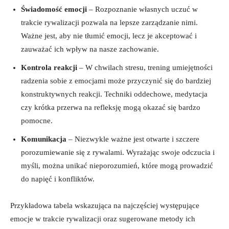
Świadomość emocji
– Rozpoznanie własnych uczuć w
trakcie rywalizacji pozwala ⁣na lepsze ​zarządzanie⁣ nimi.
Ważne jest, aby nie tłumić emocji, lecz je akceptować i ​
zauważać ich wpływ⁤ na nasze zachowanie.
Kontrola reakcji
– ⁤W chwilach stresu, trening umiejętności⁢
radzenia ⁣sobie z emocjami‌ może przyczynić⁣ się do bardziej
konstruktywnych⁢ reakcji.​ Techniki ⁣oddechowe, ‍medytacja
czy krótka przerwa‍ na refleksję mogą okazać się bardzo
pomocne.
Komunikacja
– ​Niezwykle ważne jest otwarte i szczere
porozumiewanie się z rywalami. Wyrażając swoje odczucia⁢ i
myśli, można⁢ unikać nieporozumień, które mogą prowadzić⁣
do⁤ napięć i konfliktów.
Przykładowa tabela wskazująca na najczęściej występujące⁣
emocje w ⁤trakcie rywalizacji oraz sugerowane‌ metody ich