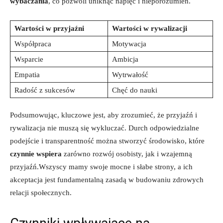
wybaczania
, co pozwoli uniknąć⁣ napięć ‌i⁤ nieporozumień.
Wartości w przyjaźni
Wartości w rywalizacji
Współpraca
Motywacja
Wsparcie
Ambicja
Empatia
Wytrwałość
Radość z sukcesów
Chęć do nauki
Podsumowując, kluczowe jest, aby zrozumieć, że ⁤przyjaźń i
rywalizacja nie‍ muszą się ⁤wykluczać. Durch odpowiedzialne
podejście i transparentność można ‌stworzyć⁣ środowisko, które
czynnie wspiera
zarówno rozwój osobisty, jak i wzajemną
przyjaźń.Wszyscy mamy swoje⁣ mocne i słabe strony, a ich
akceptacja jest ​fundamentalną zasadą w⁣ budowaniu zdrowych
relacji społecznych.