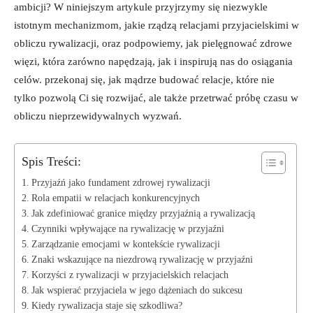
ambicji? W niniejszym artykule przyjrzymy⁤ się niezwykle
istotnym mechanizmom, ​jakie rządzą relacjami przyjacielskimi‌ w
obliczu rywalizacji, oraz podpowiemy, jak pielęgnować​ zdrowe
więzi,‍ która zarówno napędzają, jak i⁢ inspirują nas do‌ osiągania
celów. przekonaj się,⁤ jak mądrze budować⁣ relacje, które⁣ nie
tylko pozwolą Ci się rozwijać, ale także przetrwać próbę czasu w
obliczu nieprzewidywalnych ⁢wyzwań.
Spis Treści:
Przyjaźń jako fundament ‍zdrowej​ rywalizacji
Rola empatii w ⁢relacjach konkurencyjnych
Jak zdefiniować ⁤granice między ‍przyjaźnią a rywalizacją
Czynniki wpływające‌ na rywalizację w przyjaźni
Zarządzanie emocjami w kontekście rywalizacji
Znaki wskazujące na niezdrową rywalizację w przyjaźni
Korzyści z ⁢rywalizacji w ‍przyjacielskich relacjach
Jak wspierać przyjaciela w⁢ jego‌ dążeniach do sukcesu
Kiedy rywalizacja staje się szkodliwa?