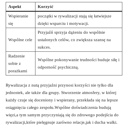
Aspekt
Korzyść
Wspieranie
początki⁢ w rywalizacji⁤ stają‌ się łatwiejsze
się
dzięki wsparciu i motywacji.
Przyjaźń sprzyja dążeniu do wspólnie ​
Wspólne cele
ustalonych celów, co zwiększa szansę na
sukces.
Radzenie
Wspólne‌ pokonywanie trudności buduje siłę i
sobie‍ z
odporność psychiczną.
porażkami
Rywalizacja z nutą przyjaźni przynosi korzyści nie‍ tylko dla
jednostek, ale także ⁤dla grupy. Stworzenie ⁢atmosfery, w ⁢której
każdy czuje się doceniony i wspierany,‌ przekłada się na lepsze
⁣osiągnięcia całego zespołu.Wspólne ⁢doświadczenia budują
⁣więzi,a tym ⁣samym przyczyniają się do⁣ zdrowego podejścia do
rywalizacji,które⁤ pielęgnuje zarówno relacje,jak i ducha walki.