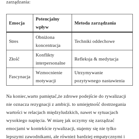
zarządzania:
Potencjalny⁢
Emocja
Metoda zarządzania
wpływ
Obniżona
Stres
Techniki oddechowe
koncentracja
Konflikty
Złość
Refleksja & medytacja
interpersonalne
Wzmocnienie‍
Utrzymywanie
Fascynacja
motywacji
pozytywnego nastawienia
Na ⁤koniec,warto pamiętać,że zdrowe ​podejście ⁣do rywalizacji
nie oznacza rezygnacji z‌ ambicji.⁤ to umiejętność ⁤dostrzegania
wartości w relacjach międzyludzkich, nawet ‌w sytuacjach
wysokiego napięcia. W ‌miarę jak uczymy się zarządzać
emocjami w kontekście rywalizacji,​ stajemy się nie tylko
lepszymi zawodnikami,⁤ ale również bardziej empatycznymi i