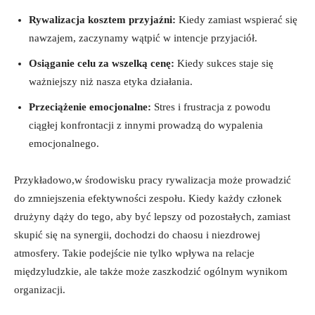
Rywalizacja⁣ kosztem przyjaźni:
Kiedy zamiast wspierać się
nawzajem, zaczynamy wątpić w intencje przyjaciół.
Osiąganie celu za wszelką cenę:
⁣Kiedy ⁢sukces staje się⁤
ważniejszy​ niż nasza etyka​ działania.
Przeciążenie emocjonalne:
Stres ⁤i frustracja z powodu
ciągłej ​konfrontacji⁤ z innymi prowadzą ⁣do wypalenia
emocjonalnego.
Przykładowo,w środowisku pracy ⁢rywalizacja może prowadzić
do zmniejszenia ‌efektywności zespołu. ⁢Kiedy każdy członek‌
drużyny dąży do tego, aby być lepszy od ‍pozostałych, zamiast
skupić się na⁢ synergii, dochodzi do chaosu i niezdrowej
atmosfery.‌ Takie podejście ‍nie ⁣tylko wpływa na ⁤relacje
międzyludzkie, ale także może zaszkodzić ogólnym wynikom⁤
organizacji.