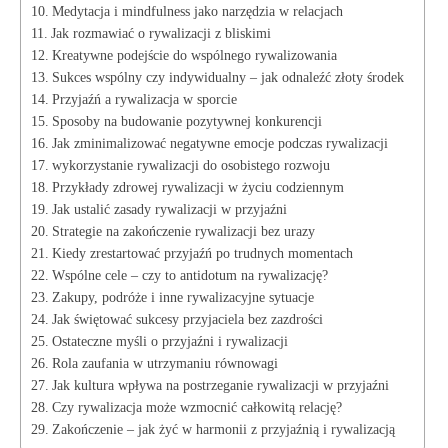
Medytacja ‍i mindfulness jako narzędzia w relacjach
Jak rozmawiać o rywalizacji z bliskimi
Kreatywne podejście do wspólnego‍ rywalizowania
Sukces wspólny czy⁢ indywidualny​ – jak odnaleźć ‌złoty środek
Przyjaźń⁣ a rywalizacja w sporcie
Sposoby na budowanie ⁤pozytywnej konkurencji
Jak zminimalizować negatywne emocje podczas rywalizacji
wykorzystanie ⁢rywalizacji do⁢ osobistego rozwoju
Przykłady zdrowej rywalizacji w życiu codziennym
Jak ‌ustalić zasady rywalizacji‍ w przyjaźni
Strategie‍ na zakończenie rywalizacji bez urazy
Kiedy zrestartować przyjaźń po trudnych momentach
Wspólne cele – czy to ‌antidotum ​na⁣ rywalizację?
Zakupy, podróże i inne rywalizacyjne sytuacje
Jak świętować sukcesy przyjaciela bez zazdrości
Ostateczne myśli ‍o przyjaźni i rywalizacji
Rola⁤ zaufania w utrzymaniu równowagi
Jak ‍kultura wpływa na postrzeganie ⁣rywalizacji ⁤w przyjaźni
Czy rywalizacja ⁢może wzmocnić całkowitą relację?
Zakończenie –⁣ jak żyć w harmonii z przyjaźnią i‌ rywalizacją