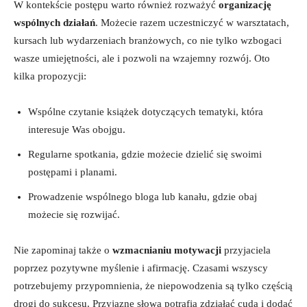
W kontekście postępu warto również rozważyć
organizację
wspólnych działań
. Możecie razem uczestniczyć w warsztatach,
kursach lub wydarzeniach‍ branżowych, co nie tylko wzbogaci
wasze umiejętności, ale i pozwoli na wzajemny rozwój.‌ Oto
kilka propozycji:
Wspólne ‍czytanie książek dotyczących tematyki, która⁤
interesuje Was obojgu.
Regularne spotkania, gdzie⁢ możecie‍ dzielić⁢ się swoimi​
postępami⁢ i planami.
Prowadzenie wspólnego bloga lub‍ kanału, gdzie obaj
możecie się​ rozwijać.
Nie zapominaj także ​o
wzmacnianiu motywacji
przyjaciela ​
poprzez pozytywne myślenie i afirmację. Czasami⁤ wszyscy‌
potrzebujemy przypomnienia, że niepowodzenia są tylko częścią
drogi‌ do sukcesu. Przyjazne ‍słowa potrafią zdziałać cuda i dodać