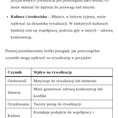
przyjacielskich rywalizacja⁢ jest‍ postrzegana⁤ jako norma,‌ co
może skłaniać ‌do ⁣dążenia do przewagi nad innymi.
Kultura i środowisko
– Miejsce, w którym żyjemy, może
wpływać⁣ na dynamikę rywalizacji. W niektórych kulturach
bardziej ceni się współpracę, podczas gdy w‍ innych – zdrową
konkurencję.
Poniżej‍ przedstawiamy krótki przegląd, ⁢jak poszczególne
czynniki mogą ​wpływać na ‌rywalizację w przyjaźni:
Czynnik
Wpływ na‌ rywalizację
Osobowość
Motywuje‌ do rywalizacji ⁣lub harmonii
Może generować zdrową konkurencję lub
Interesy
konflikt
Oczekiwania
Tworzy presję do rywalizacji
Kształtuje podejście do współpracy i
Kultura