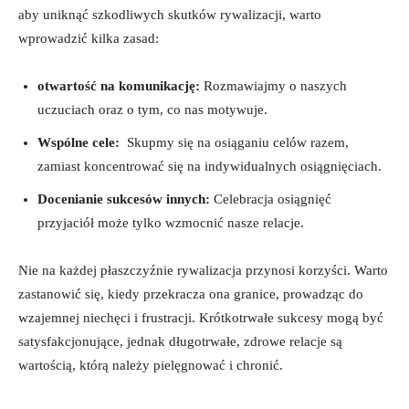
aby uniknąć szkodliwych skutków rywalizacji, warto
wprowadzić kilka ‍zasad:
otwartość na komunikację:
⁢Rozmawiajmy ⁤o‌ naszych
uczuciach ‍oraz o tym, ​co nas motywuje.
Wspólne cele:
⁤ Skupmy⁤ się na osiąganiu celów razem,
zamiast koncentrować się na indywidualnych‌ osiągnięciach.
Docenianie sukcesów ⁤innych:
Celebracja osiągnięć
przyjaciół ⁣może ⁤tylko wzmocnić nasze ⁣relacje.
Nie na każdej płaszczyźnie rywalizacja ​przynosi korzyści. Warto⁢
zastanowić się, kiedy przekracza ona granice, prowadząc do
wzajemnej niechęci i frustracji. Krótkotrwałe⁣ sukcesy ⁤mogą być
satysfakcjonujące,⁢ jednak długotrwałe, ​zdrowe relacje ‌są
wartością, którą należy pielęgnować i chronić.