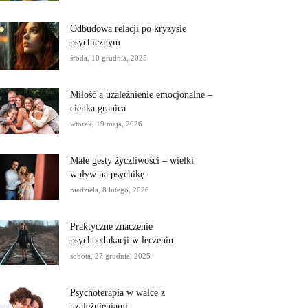
Odbudowa relacji po kryzysie
psychicznym
środa, 10 grudnia, 2025
Miłość a uzależnienie emocjonalne –
cienka granica
wtorek, 19 maja, 2026
Małe gesty życzliwości – wielki
wpływ na psychikę
niedziela, 8 lutego, 2026
Praktyczne znaczenie
psychoedukacji w leczeniu
sobota, 27 grudnia, 2025
Psychoterapia w walce z
uzależnieniami.