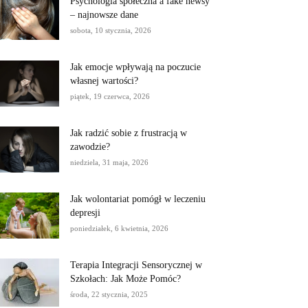
Psychologia społeczna a fake newsy
– najnowsze dane
sobota, 10 stycznia, 2026
Jak emocje wpływają na poczucie
własnej wartości?
piątek, 19 czerwca, 2026
Jak radzić sobie z frustracją w
zawodzie?
niedziela, 31 maja, 2026
Jak wolontariat pomógł w leczeniu
depresji
poniedziałek, 6 kwietnia, 2026
Terapia Integracji Sensorycznej w
Szkołach: Jak Może Pomóc?
środa, 22 stycznia, 2025