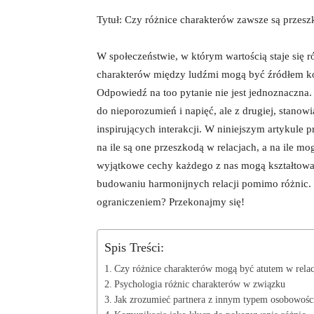
Tytuł: Czy różnice charakterów zawsze⁤ są‍ przes
W‍ społeczeństwie, w ⁢którym wartością staje⁢ się
charakterów między ludźmi mogą być źródłem kon
Odpowiedź na​ too pytanie nie jest jednoznaczna
do nieporozumień ​i napięć,⁤ ale z drugiej, stano
inspirujących ‌interakcji. ⁣W niniejszym artykule 
na ile są one przeszkodą w relacjach, a na ile m
‌wyjątkowe ‌cechy każdego z nas mogą kształtować
budowaniu harmonijnych relacji pomimo różnic.​ C
ograniczeniem? ⁢Przekonajmy się!
Spis Treści:
Czy różnice charakterów mogą być atutem w relac
Psychologia różnic charakterów‍ w związku
Jak zrozumieć‌ partnera ‍z innym typem osobowośc