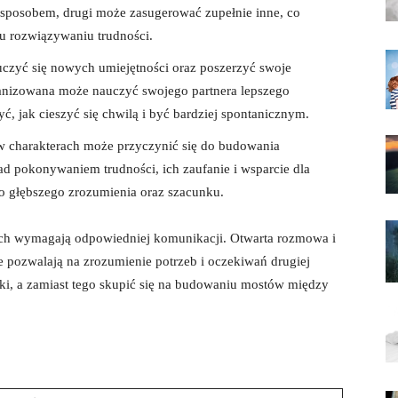
sposobem, drugi może zasugerować zupełnie​ inne,⁣ co⁢
 ⁤rozwiązywaniu trudności.
czyć⁣ się⁣ nowych umiejętności oraz poszerzyć swoje
anizowana może⁢ nauczyć swojego partnera lepszego
yć, ​jak cieszyć się chwilą i być bardziej⁢ spontanicznym.
w ‍charakterach może przyczynić się do⁤ budowania
ad pokonywaniem trudności, ich⁤ zaufanie i wsparcie dla⁢
do głębszego zrozumienia oraz szacunku.
ach wymagają odpowiedniej komunikacji.‍ Otwarta ‍rozmowa i
 pozwalają na⁢ zrozumienie‍ potrzeb i oczekiwań drugiej
yki, a zamiast tego skupić się na budowaniu⁢ mostów między