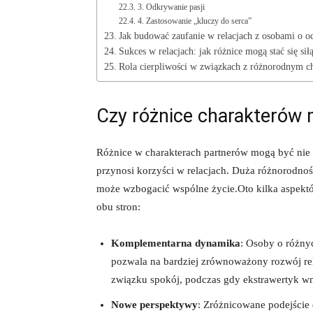
3.⁤ Odkrywanie pasji
4. Zastosowanie ⁢„kluczy do serca”
Jak⁤ budować zaufanie w⁢ relacjach z ‍osobami⁤ o‍ 
Sukces w relacjach: jak różnice mogą stać się sił
Rola‍ cierpliwości w związkach⁢ z różnorodnym c
Czy różnice charakterów 
Różnice‌ w‍ charakterach partnerów mogą być nie t
przynosi korzyści w relacjach. Duża różnorodnoś
może wzbogacić wspólne życie.Oto kilka aspektó
obu stron:
Komplementarna dynamika
: Osoby o różnyc
pozwala ⁣na bardziej zrównoważony ​rozwój rel
związku spokój, podczas⁤ gdy ekstrawertyk wn
Nowe perspektywy
: Zróżnicowane podejście