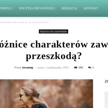
PORTALU
POLITYKA PRYWATNOŚCI
REDAKCJA
KONTAKT
 charakterów zawsze są przeszkodą?
Pytania od czytelników
óżnice charakterów zaw
przeszkodą?
Przez
teczowy
-
345
0
środa, 1 października, 2025
Z