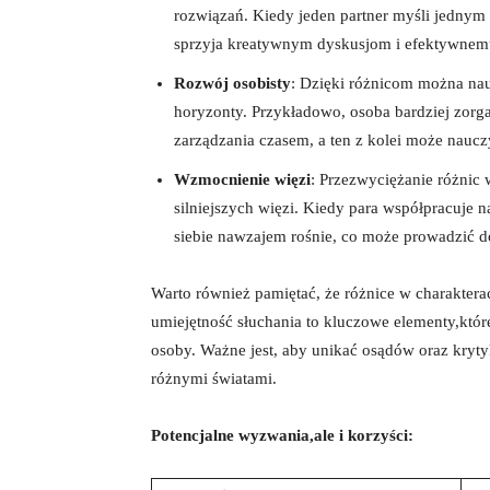
rozwiązań. Kiedy jeden partner myśli jednym 
sprzyja kreatywnym dyskusjom ⁤i efektywnemu
Rozwój osobisty
: Dzięki różnicom można nau
horyzonty. Przykładowo, osoba bardziej zorg
zarządzania ‌czasem,⁤ a ten z⁤ kolei ‌może naucz
Wzmocnienie więzi
: Przezwyciężanie różnic 
silniejszych więzi. Kiedy para współpracuje n
siebie nawzajem rośnie, co może⁣ prowadzić 
Warto również pamiętać, że różnice w charakter
umiejętność słuchania to kluczowe elementy,które
osoby. ‍Ważne ⁤jest, aby unikać osądów oraz kryt
różnymi ​światami.
Potencjalne wyzwania,ale i korzyści: