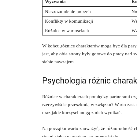
Wyzwania
Ko
Niezrozumienie potrzeb
No
Konflikty w‌ komunikacji
Ws
Różnice w wartościach
Wz
W⁤ końcu,różnice charakterów mogą być dla pary
jest, aby obie strony były gotowe‍ do pracy nad ⁢s
siebie⁣ nawzajem.
Psychologia różnic chara
Różnice w charakterach pomiędzy partnerami częs
rzeczywiście przeszkodą w ‍związku? Warto‌ zasta
⁣oraz jakie korzyści​ mogą z nich ⁣wynikać.
Na ‌początku warto zauważyć,‍ że różnorodność 
się od siebie nawzajem, co prowadzi do: