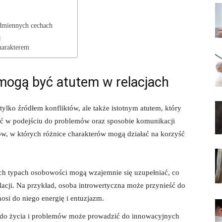
odmiennych ⁢cechach
ą
harakterem
mogą być atutem w relacjach
ylko⁢ źródłem⁣ konfliktów, ale ​także istotnym atutem, który
ć w podejściu ⁤do problemów oraz sposobie komunikacji‌
w, w których różnice charakterów‍ mogą działać na korzyść
h ​typach osobowości mogą wzajemnie‌ się⁣ uzupełniać, co
acji. Na ⁢przykład, osoba introwertyczna⁤ może przynieść do
osi do niego energię i entuzjazm.
 do życia i problemów może prowadzić do ⁣innowacyjnych