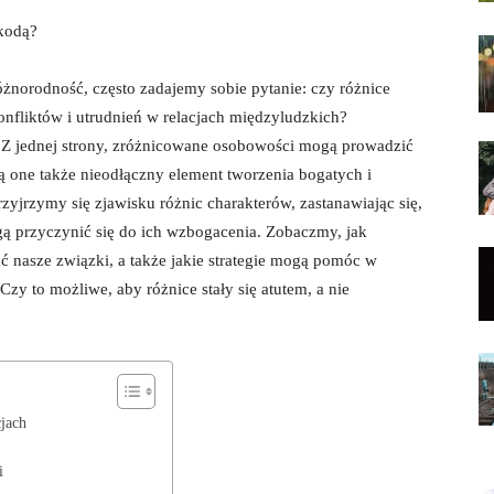
zkodą?
 różnorodność, często zadajemy sobie pytanie: czy ​różnice
fliktów i‍ utrudnień w relacjach międzyludzkich?
. Z jednej strony, zróżnicowane osobowości mogą prowadzić
wią one także nieodłączny element tworzenia bogatych​ i
przyjrzymy się zjawisku różnic charakterów, zastanawiając⁤ się,
ogą ⁣przyczynić się do ich wzbogacenia. Zobaczmy, jak
 nasze⁤ związki, a także jakie strategie mogą pomóc w
zy to ⁤możliwe, aby różnice stały się atutem, a nie
jach
i