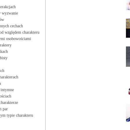
terakcjach
y wyzwanie
tów
nnych‍ cechach
od względem charakteru
ymi osobowościami
raktery
zkach
bisty
ich
charakterach
a
e intymne
ościach
charakterze
h par
ym ⁤typie charakteru