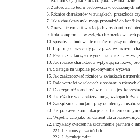
Komunikacja​ jako klucz do pokonywania różnic
Zastosowanie teorii ⁤osobowości w codziennych in
Różnice charakterów w związkach: przeszkoda cz
Jakie ​charakterystyki mogą prowadzić⁤ do konflik
Znaczenie empatii‍ w​ relacjach ⁢z osobami o odmie
Rola kompromisu w związkach zróżnicowanych p
sposoby na ⁤budowanie mostów między odmienn
Inspirujące ⁣przykłady par z przeciwstawnymi ​cha
Psychiczne korzyści wynikające z⁢ różnic w zwią
Jak różnice ‍charakterów wpływają na rozwój⁣ oso
Strategie na wspólne pokonywanie wyzwań
Jak zaakceptować⁢ różnice w związkach ‍partnersk
Rola wartości ⁤w relacjach z osobami ⁤o różnych⁣ 
Dlaczego ‍różnorodność⁤ w relacjach jest korzystn
Jak różnice w‌ charakterze ⁢mogą wzbogacić życi
Zarządzanie emocjami ‍przy ​odmiennych osobow
Jak poprawić komunikację z ⁤partnerem o ‍innym 
Wspólne cele jako fundament ⁣dla ‌zróżnicowanyc
Przykłady ⁤ćwiczeń na zrozumienie partnera o inn
1. Rozmowy o wartościach
2. Symulacje reakcji