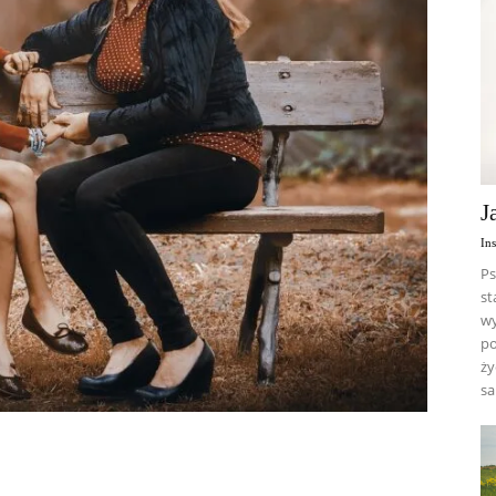
J
In
Ps
st
wy
po
ży
sa