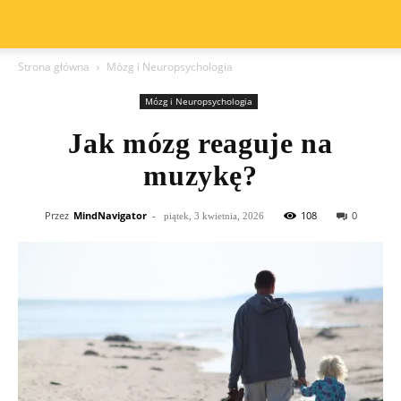
Strona główna
Mózg i Neuropsychologia
Mózg i Neuropsychologia
Jak mózg reaguje na
muzykę?
Przez
MindNavigator
-
108
0
piątek, 3 kwietnia, 2026