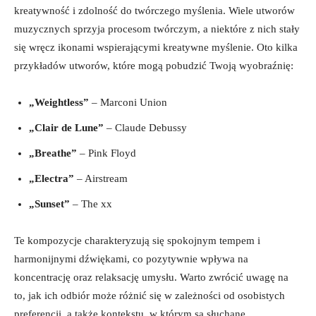
kreatywność i zdolność do twórczego myślenia. Wiele utworów
muzycznych sprzyja procesom twórczym, a niektóre z nich stały
się wręcz ikonami wspierającymi kreatywne myślenie. Oto kilka
przykładów utworów, które mogą pobudzić Twoją wyobraźnię:
„Weightless”
– Marconi Union
„Clair de Lune”
– Claude Debussy
„Breathe”
– Pink Floyd
„Electra”
– Airstream
„Sunset”
– The xx
Te kompozycje charakteryzują się spokojnym tempem i
harmonijnymi dźwiękami, co pozytywnie wpływa na
koncentrację oraz relaksację umysłu. Warto zwrócić uwagę na
to, jak ich odbiór może różnić się w zależności od osobistych
preferencji, a także kontekstu, w którym są słuchane.