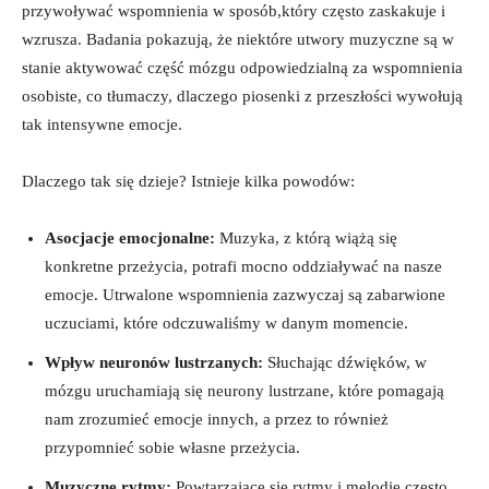
przywoływać wspomnienia w sposób,który często zaskakuje i
wzrusza. Badania pokazują, że niektóre utwory muzyczne są w
stanie aktywować część mózgu odpowiedzialną za wspomnienia
osobiste, co tłumaczy, dlaczego piosenki z przeszłości wywołują
tak intensywne emocje.
Dlaczego tak się dzieje? Istnieje kilka powodów:
Asocjacje emocjonalne:
Muzyka, z którą wiążą się
konkretne przeżycia, potrafi mocno oddziaływać na nasze
emocje. Utrwalone wspomnienia zazwyczaj są zabarwione
uczuciami, które odczuwaliśmy w danym momencie.
Wpływ neuronów lustrzanych:
Słuchając dźwięków, w
mózgu uruchamiają się neurony lustrzane, które pomagają
nam zrozumieć emocje innych, a przez to również
przypomnieć sobie własne przeżycia.
Muzyczne rytmy:
Powtarzające się rytmy i melodie często