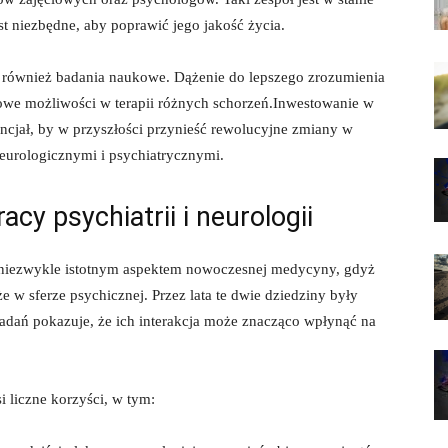
st niezbędne, aby ​poprawić jego jakość życia.
są również badania naukowe. Dążenie do lepszego zrozumienia‍
we możliwości w terapii ⁤różnych schorzeń.Inwestowanie ​w
encjał, by w​ przyszłości przynieść rewolucyjne zmiany w
 neurologicznymi i psychiatrycznymi.
 ⁢psychiatrii i ‍neurologii
t niezwykle istotnym aspektem nowoczesnej⁤ medycyny, gdyż
w sferze psychicznej. Przez ⁣lata te dwie ⁢dziedziny​ były
 badań pokazuje, że ich interakcja ⁤może znacząco wpłynąć na ​
 liczne‌ korzyści, ⁣w tym: