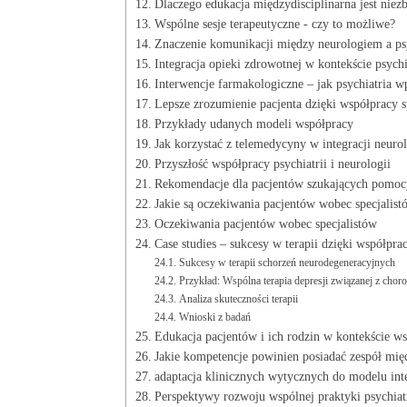
Dlaczego‌ edukacja międzydisciplinarna jest niez
Wspólne sesje terapeutyczne⁣ -⁤ czy ‌to ​możliwe?
Znaczenie komunikacji‌ między neurologiem a ‌ps
Integracja opieki ⁤zdrowotnej w kontekście‌ psychi
Interwencje farmakologiczne – jak psychiatria⁣ w
Lepsze zrozumienie⁣ pacjenta dzięki‌ współpracy s
Przykłady udanych modeli ‌współpracy
Jak korzystać ‍z​ telemedycyny ⁣w‍ integracji neurol
Przyszłość współpracy psychiatrii i neurologii
Rekomendacje dla pacjentów szukających⁣ pomoc
Jakie ⁤są oczekiwania pacjentów wobec specjalist
Oczekiwania ⁤pacjentów wobec specjalistów
Case studies – ⁢sukcesy w terapii dzięki współpra
Sukcesy ​w terapii ⁣schorzeń neurodegeneracyjnych
Przykład:​ Wspólna terapia depresji związanej‍ z‍ ch
Analiza skuteczności terapii
Wnioski z badań
Edukacja pacjentów i ⁣ich rodzin⁢ w kontekście wsp
Jakie⁤ kompetencje powinien posiadać zespół mi
adaptacja⁤ klinicznych wytycznych ⁢do modelu in
Perspektywy rozwoju wspólnej praktyki ⁣psychiatr