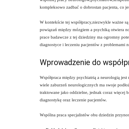
kompleksowo ‌zadbać o dobrostan pacjenta, co‍ je
W kontekście‌ tej‌ współpracy,niezwykle ⁢ważne 
powiązań między mózgiem⁢ a psychiką otwiera ​no
⁤prace badawcze ⁣z tej⁤ dziedziny ma⁤ ogromny pot
diagnostyce i ⁤leczeniu pacjentów‍ z⁤ problemami
Wprowadzenie do współpracy
Współpraca⁢ między psychiatrią a neurologią jes
‍wiele zaburzeń neurologicznych ma swoje podłoże⁣ 
⁤traktowane jako oddzielne, jednak‍ coraz​ więcej‍
diagnostykę oraz leczenie pacjentów.
Wspólna‌ praca specjalistów​ obu dziedzin ‌przynosi