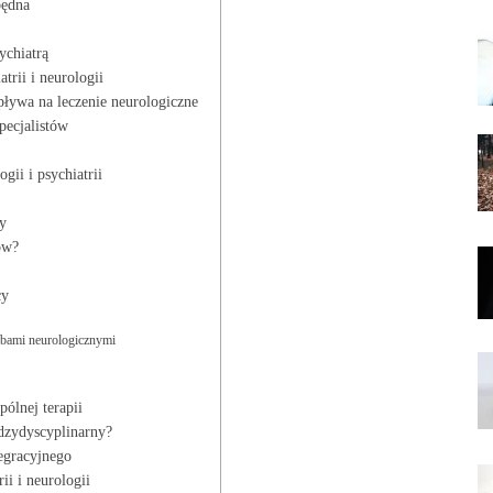
będna
ychiatrą
atrii i neurologii
pływa na leczenie neurologiczne
pecjalistów
ogii i psychiatrii
y
ów?
cy
orobami neurologicznymi
ólnej‍ terapii
ędzydyscyplinarny?
tegracyjnego
ii i neurologii