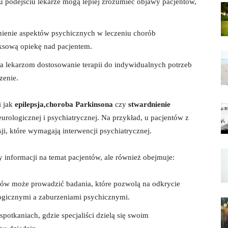
podejściu lekarze mogą lepiej zrozumieć objawy pacjentów,
enie aspektów ‍psychicznych w leczeniu ⁣chorób
ksową opiekę⁢ nad pacjentem.
 ⁤lekarzom dostosowanie terapii do indywidualnych potrzeb
zenie.
 jak⁣
epilepsja,choroba Parkinsona
czy
stwardnienie
ologicznej⁢ i ‍psychiatrycznej. Na⁣ przykład, u⁣ pacjentów z
sji, które wymagają interwencji psychiatrycznej.
 ​informacji na⁤ temat pacjentów, ale ⁢również obejmuje:
stów​ może prowadzić⁣ badania, które pozwolą na odkrycie
gicznymi⁣ a zaburzeniami psychicznymi.
potkaniach, ‌gdzie ⁢specjaliści dzielą się swoim