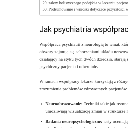
zalety holistycznego podejścia w leczeniu⁤ pacjen
Podsumowanie ⁣i wnioski⁤ dotyczące przyszłości 
Jak psychiatria⁤ współprac
Współpraca psychiatrii z ‌neurologią to temat, kt
‍obszary zajmują się ⁤schorzeniami układu⁤ nerwow
działający na styku tych ⁢dwóch dziedzin,⁢ starają
psychiczny pacjenta i odwrotnie.
W ‍ramach współpracy⁢ lekarze korzystają z różny
zrozumienie problemów zdrowotnych pacjentów. D
Neuroobrazowanie:
Techniki takie⁤ jak rezo
umożliwiają wizualizację ‌zmian ‌w strukturze​
Badania neuropsychologiczne:
testy oceniaj