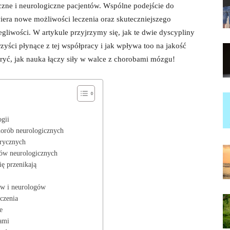
zne⁢ i neurologiczne pacjentów. ⁢Wspólne ‌podejście do
twiera‍ nowe możliwości leczenia ⁣oraz skuteczniejszego
gliwości. W artykule przyjrzymy ‌się, jak te dwie dyscypliny
zyści płynące z tej współpracy⁢ i jak‌ wpływa too na jakość
kryć, jak nauka łączy siły w walce z chorobami mózgu!
ogii
chorób neurologicznych
trycznych
ów​ neurologicznych
ię przenikają
rów i neurologów
czenia
e
tami