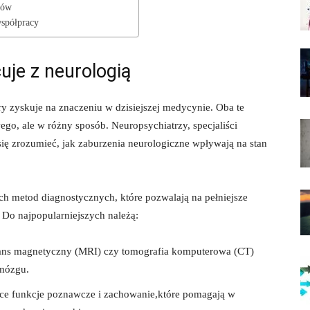
tów
współpracy
uje z​ neurologią
óry zyskuje na znaczeniu w dzisiejszej medycynie. Oba te
ego, ⁢ale w różny sposób. Neuropsychiatrzy, specjaliści
⁤ się zrozumieć, jak​ zaburzenia neurologiczne wpływają na stan
ch metod ‌diagnostycznych, które pozwalają na pełniejsze⁤
o⁤ najpopularniejszych należą:
nans ⁤magnetyczny (MRI) ​czy tomografia⁣ komputerowa (CT)
 mózgu.
ące funkcje poznawcze i‍ zachowanie,które pomagają w