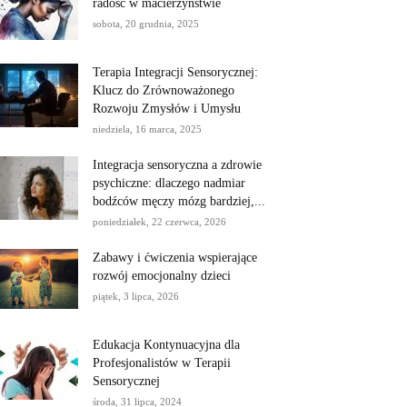
radość w macierzyństwie
sobota, 20 grudnia, 2025
Terapia Integracji Sensorycznej:
Klucz do Zrównoważonego
Rozwoju Zmysłów i Umysłu
niedziela, 16 marca, 2025
Integracja sensoryczna a zdrowie
psychiczne: dlaczego nadmiar
bodźców męczy mózg bardziej,...
poniedziałek, 22 czerwca, 2026
Zabawy i ćwiczenia wspierające
rozwój emocjonalny dzieci
piątek, 3 lipca, 2026
Edukacja Kontynuacyjna dla
Profesjonalistów w Terapii
Sensorycznej
środa, 31 lipca, 2024