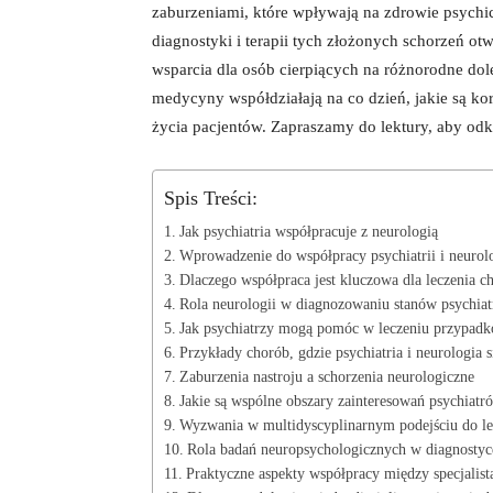
zaburzeniami, które wpływają na​ zdrowie⁤ psychic
diagnostyki i ⁢terapii tych ⁢złożonych schorzeń⁣ o
wsparcia dla osób cierpiących na różnorodne dole
medycyny⁣ współdziałają na co dzień, jakie są kor
życia pacjentów. Zapraszamy do lektury,​ aby od
Spis Treści:
Jak psychiatria⁤ współpracuje z​ neurologią
Wprowadzenie do współpracy ⁢psychiatrii i ‍neurol
Dlaczego współpraca jest kluczowa⁢ dla leczenia 
Rola neurologii w diagnozowaniu⁢ stanów ⁤psychia
Jak psychiatrzy mogą pomóc w leczeniu przypadk
Przykłady chorób, gdzie psychiatria i neurologia⁤ s
Zaburzenia nastroju a⁢ schorzenia ⁤neurologiczne
Jakie są​ wspólne obszary ​zainteresowań​ psychiat
Wyzwania w multidyscyplinarnym ‌podejściu⁤ do⁣ le
Rola badań ​neuropsychologicznych⁣ w diagnostyc
Praktyczne ‍aspekty współpracy między specjalis