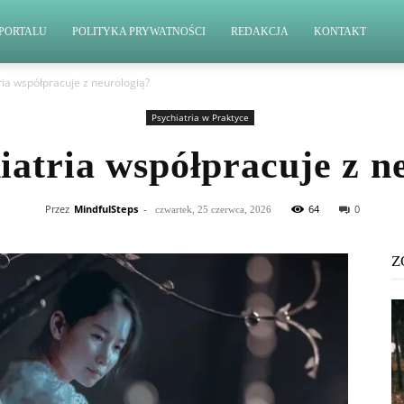
PORTALU
POLITYKA PRYWATNOŚCI
REDAKCJA
KONTAKT
ria współpracuje z neurologią?
Psychiatria w Praktyce
iatria współpracuje z n
Przez
MindfulSteps
-
64
0
czwartek, 25 czerwca, 2026
Z