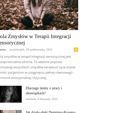
ola Zmysłów w Terapii Integracji
ensorycznej
-
0
czowy
poniedziałek, 28 października, 2024
la zmysłów w terapii integracji sensorycznej jest
ezaprzeczalnie istotna. To właśnie poprzez
ymulację wszystkich zmysłów terapeuci są w stanie
móc pacjentom w osiągnięciu pełnej równowagi i
rmonii emocjonalnej i fizycznej.
Dlaczego śnimy o pracy i
obowiązkach?
niedziela, 9 listopada, 2025
Jak działa efekt Dunninga-Krugera