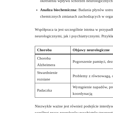
‍określeniu wpływu schorzeń​ neurologicznych‌ 
Analiza⁣ biochemiczna:
Badania płynów ustroj
chemicznych zmianach⁢ zachodzących w orga
Współpraca ta jest szczególnie istotna​ w przypa
⁣neurologicznymi, ‍jak i psychiatrycznymi. Przykła
Choroba
Objawy neurologiczne
Choroba​
Pogorszenie pamięci, dez
Alzheimera
Stwardnienie
Problemy z równowagą, o
rozsiane
Wystąpienie ⁣napadów, p
Padaczka
koordynacją
Niezwykle ‍ważne ‌jest‍ również podejście interdy
wspólnej pracy ⁤neurologów,psychiatrów,terapeutó