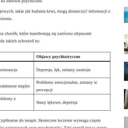
na⁣ zdrowie ‌psychiczne.
owych, takie jak badania⁤ krwi, mogą dostarczyć informacji o‍
nizmie.
dku chorób, które manifestują⁤ się zarówno objawami
dy takich schorzeń ⁣to:
Objawy psychiatryczne
orientacja
Depresja, lęk,⁢ zmiany nastroju
Problemy emocjonalne, zmiany‌ w
słabienie mięśni
percepcji
roblemy z
Stany lękowe, ‌depresja
scyplinarne do terapii. Skuteczne leczenie wymaga często
w ​zajęciowych oraz⁢ psychologów. Taki zespół jest w ⁤stanie