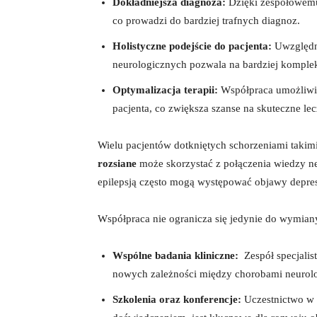
Dokładniejsza diagnoza:
Dzięki zespołowemu 
co prowadzi ⁢do bardziej trafnych ‌diagnoz.
Holistyczne podejście do pacjenta:
Uwzględni
neurologicznych pozwala na‍ bardziej komple
Optymalizacja terapii:
Współpraca ‌umożliwia
‍pacjenta, co zwiększa szanse na skuteczne lec
Wielu pacjentów dotkniętych schorzeniami takimi
rozsiane
może‍ skorzystać z połączenia wiedzy neur
epilepsją ⁢często mogą występować ​objawy ‌depre
Współpraca ⁤nie ogranicza się jedynie do ​wymiany
Wspólne badania​ kliniczne:
‍ Zespół specjali
nowych zależności ‍między chorobami neurolo
Szkolenia oraz konferencje:
Uczestnictwo w‌ s