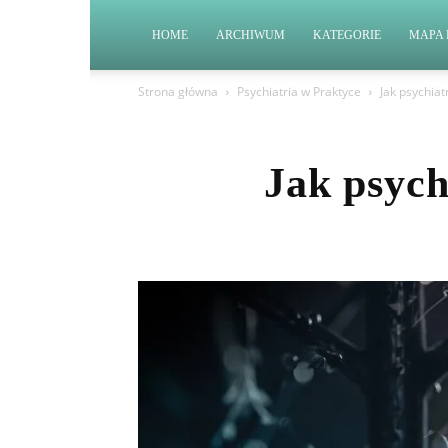
HOME
ARCHIWUM
KATEGORIE
MAPA 
Strona główna
Psychiatria w Praktyce
Jak psychiat
Jak psych