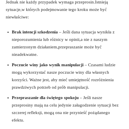
Jednak nie każdy przypadek wymaga przeprosin.Istnieją​
sytuacje,w których podejmowanie tego kroku może być
niewłaściwe:
Brak intencji szkodzenia
– Jeśli⁤ dana​ sytuacja ​wynikła​ z
nieporozumienia ‍lub różnicy w opinii,a nie z naszym⁢
zamierzonym działaniem,przepraszanie ‍może⁤ być⁢
nieadekwatne.
Poczucie winy ⁤jako wynik manipulacji
– Czasami ludzie
mogą wykorzystać nasze poczucie winy ‌dla własnych
korzyści. Ważne jest,​ aby⁤ mieć umiejętność rozróżnienia
prawdziwych potrzeb od prób manipulacji.
Przepraszanie dla świętego spokoju
– Jeśli nasze
przeprosiny mają ​na ‍celu jedynie‍ załagodzenie ⁢sytuacji bez
szczerej refleksji, mogą ona nie przynieść pożądanego
efektu.