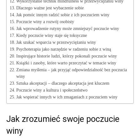
Wykorzystanie technik mindfulness w przezwyciężaniu winy
Dlaczego ważne‌ jest wybaczenie sobie
Jak⁤ pomóc⁢ innym radzić sobie z ich poczuciem‍ winy
Poczucie winy a rozwój osobisty
Jak wprowadzenie ⁤rutyny może zmniejszyć ‌poczucie winy
Kiedy poczucie winy staje się toksyczne
Jak szukać wsparcia w ‍przezwyciężaniu ‌winy
Psychoterapia jako narzędzie ⁤w radzeniu ‍sobie ⁣z winą
Inspirujące historie ⁤ludzi, którzy pokonali poczucie winy
Książki i zasoby, które ⁢warto przeczytać w temacie winy
Zmiana myślenia – ⁤jak przyjąć odpowiedzialność bez poczucia‌
winy
Sztuka akceptacji ⁣– dlaczego ‍akceptacja ⁣jest kluczem
Poczucie winy a kultura i społeczeństwo
Jak wspierać innych ⁢w ​ich zmaganiach z poczuciem‌ winy
Jak zrozumieć swoje poczucie​
winy