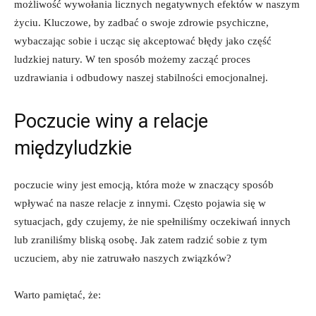
‌możliwość ⁤wywołania licznych negatywnych efektów w naszym
‍życiu. Kluczowe, by zadbać o swoje zdrowie psychiczne,
⁢wybaczając sobie i ucząc się‍ akceptować​ błędy jako część
‍ludzkiej⁤ natury. W ten sposób możemy ​zacząć proces ​
uzdrawiania i odbudowy ⁣naszej stabilności emocjonalnej.
Poczucie winy a relacje
międzyludzkie
poczucie⁢ winy jest emocją, która​ może w znaczący sposób⁢
wpływać na nasze relacje​ z innymi. Często ‍pojawia się w
sytuacjach,​ gdy czujemy, że⁣ nie spełniliśmy oczekiwań innych
lub zraniliśmy⁣ bliską osobę. Jak zatem radzić sobie z⁢ tym
uczuciem, aby nie ⁤zatruwało naszych⁢ związków?
Warto pamiętać, że: