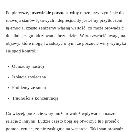
Po pierwsze,
przewlekłe poczucie winy
może⁤ przyczynić się do
rozwoju stanów lękowych i depresji.Gdy jesteśmy przytłoczeni
tą emocją, ‍często zaniżamy ‌własną wartość, co może prowadzić
do ‌silniejszego odczuwania beznadziei. Warto ⁤zwrócić uwagę ​na
objawy, które mogą świadczyć o tym, że poczucie winy wymyka
się spod kontroli:
Obniżony⁤ nastrój
Izolacja społeczna
Problemy⁣ ze snem
Trudności z koncentracją
Co więcej, ‍poczucie ​winy może również wpływać na nasze
relacje z​ innymi. Ludzie ‍często boją się otworzyć lub prosić o
pomoc,‍ czując, że‍ nie zasługują⁢ na wsparcie. Taki stan prowadzi