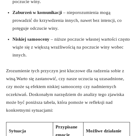
poczucie winy.
Zaburzeń ⁤w komunikacji
– nieporozumienia ​mogą
prowadzić ⁢do krzywdzenia ⁢innych, nawet bez ⁣intencji, co
potęguje odczucie winy.
Niskiej samooceny
–​ niższe poczucie własnej⁣ wartości często
⁢wiąże się ‍z większą wrażliwością na poczucie winy wobec⁢
innych.
Zrozumienie tych przyczyn jest kluczowe dla radzenia⁢ sobie z
⁢winą.Warto się zastanowić, czy ⁢nasze uczucia ‍są uzasadnione,
czy może ‍są efektem‍ niskiej samooceny czy nadmiernych
oczekiwań. Doskonałym narzędziem do​ analizy tego zjawiska
może ‌być poniższa tabela, która ⁣pomoże w refleksji ​nad
konkretnymi sytuacjami:
Przypisane‌
Sytuacja
Możliwe działanie
emocje