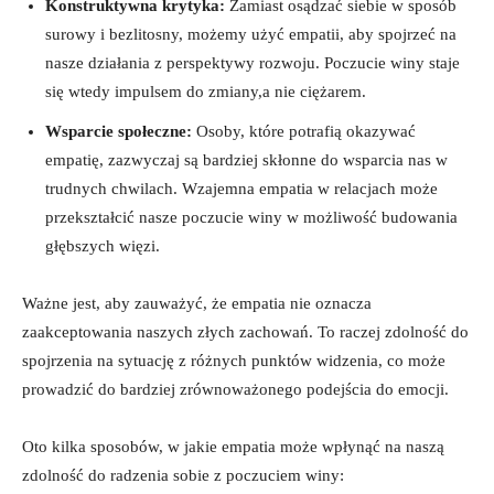
Konstruktywna krytyka:
Zamiast ‌osądzać ⁤siebie w sposób
surowy i bezlitosny, możemy użyć empatii, aby spojrzeć na‌
nasze działania z⁣ perspektywy rozwoju. Poczucie winy ‌staje
⁢się wtedy impulsem do zmiany,a⁢ nie⁣ ciężarem.
Wsparcie społeczne:
Osoby, które potrafią okazywać
empatię, zazwyczaj są bardziej skłonne do wsparcia nas w
trudnych chwilach. Wzajemna empatia⁢ w relacjach może
przekształcić nasze poczucie winy‌ w możliwość ⁤budowania
głębszych więzi.
Ważne ⁤jest, aby zauważyć, że ​empatia nie ⁣oznacza
zaakceptowania naszych złych ‍zachowań. To raczej zdolność do
⁢spojrzenia na⁣ sytuację z różnych punktów widzenia, co ⁤może ​
prowadzić do bardziej zrównoważonego podejścia ​do​ emocji.
Oto kilka sposobów, w jakie ‌empatia ⁤może wpłynąć ⁢na naszą‍
zdolność do radzenia sobie z ⁢poczuciem winy: