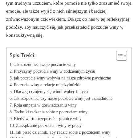
tym ‌trudnym uczuciem, które ‌pomoże nie tylko⁢ zrozumieć swoje
‌emocje, ale także wyjść z nich silniejszym i bardziej
zrównoważonym człowiekiem. Dołącz do‍ nas w tej refleksyjnej‌
podróży, aby nauczyć się, jak przekształcić poczucie winy w
⁤konstruktywną​ siłę.
Spis Treści:
Jak zrozumieć swoje poczucie​ winy
Przyczyny poczucia winy w codziennym życiu
jak⁢ poczucie winy wpływa na ⁤nasze zdrowie ⁣psychiczne
Poczucie winy a relacje międzyludzkie
Dlaczego czujemy się winni wobec innych
Jak rozpoznać, ‍czy nasze poczucie ⁣winy⁣ jest uzasadnione
Rola empatii w ⁢doświadczaniu winy
Techniki radzenia sobie z‌ poczuciem‍ winy
Kiedy warto​ przeprosić – granice winy
Zarządzanie poczuciem‍ winy ‌w pracy
Jak pisać dziennik, aby radzić sobie z⁣ poczuciem winy