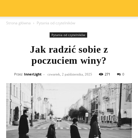
Strona główna
Pytania od czytelników
Pytania od czytelników
Jak radzić sobie z
poczuciem winy?
Przez
InnerLight
-
271
0
czwartek, 2 października, 2025