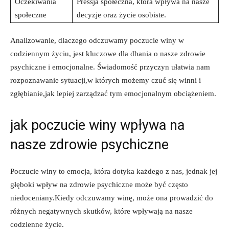
Oczekiwania
Pressja⁤ społeczna, ⁣która wpływa ‍na nasze
społeczne
decyzje‌ oraz życie osobiste.
Analizowanie, ‍dlaczego odczuwamy poczucie ⁤winy w
codziennym​ życiu, jest kluczowe ‌dla dbania o nasze​ zdrowie⁣
psychiczne i emocjonalne. Świadomość ⁣przyczyn ułatwia nam⁤
rozpoznawanie sytuacji,w których⁢ możemy czuć​ się winni i
zgłębianie,jak lepiej ⁤zarządzać ‌tym emocjonalnym⁤ obciążeniem.
jak⁢ poczucie winy wpływa na
⁤nasze zdrowie ⁣psychiczne
Poczucie winy to emocja, która dotyka każdego ⁢z nas, ⁤jednak jej
głęboki wpływ na zdrowie psychiczne może być często
⁣niedoceniany.Kiedy odczuwamy winę, może ona prowadzić do
różnych negatywnych skutków, które wpływają na nasze
codzienne ‍życie.