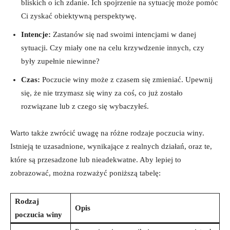
bliskich ‌o ⁢ich ⁢zdanie. Ich ⁢spojrzenie na‌ sytuację może⁢ pomóc
Ci zyskać obiektywną perspektywę.
Intencje:
Zastanów się nad swoimi intencjami w danej
sytuacji. Czy miały⁤ one na⁣ celu krzywdzenie innych, czy
były ‍zupełnie niewinne?
Czas:
Poczucie winy może z czasem się zmieniać. ⁢Upewnij
się,‍ że nie trzymasz ⁤się ⁤winy za coś, ⁢co już zostało
rozwiązane lub z czego się wybaczyłeś.
Warto także zwrócić uwagę na różne rodzaje poczucia winy.‍
Istnieją te uzasadnione, wynikające ‌z ​realnych działań, oraz⁢ te,
które są ​przesadzone ⁣lub ‍nieadekwatne. ‍Aby lepiej⁢ to
zobrazować, można rozważyć poniższą ‌tabelę:
Rodzaj
Opis
poczucia winy