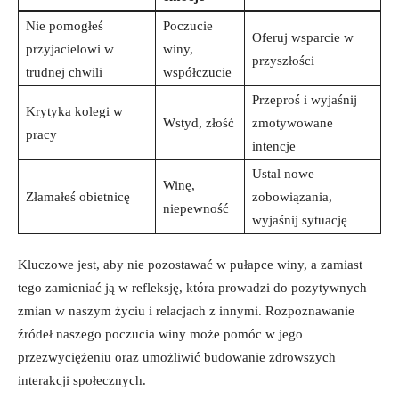
Nie ⁤pomogłeś
Poczucie
Oferuj wsparcie ‌w
przyjacielowi w
winy,
przyszłości
trudnej chwili
współczucie
Przeproś⁢ i wyjaśnij
Krytyka kolegi w
Wstyd, złość
zmotywowane
pracy
intencje
Ustal nowe
Winę,
Złamałeś⁢ obietnicę
zobowiązania,
niepewność
wyjaśnij sytuację
Kluczowe jest, aby ‍nie pozostawać w pułapce winy,⁣ a zamiast
tego⁢ zamieniać⁤ ją w refleksję, która‌ prowadzi do‍ pozytywnych
zmian‍ w naszym⁣ życiu ⁣i relacjach z innymi. Rozpoznawanie
źródeł‌ naszego poczucia winy‍ może⁣ pomóc w jego
przezwyciężeniu oraz umożliwić budowanie zdrowszych⁤
interakcji społecznych.