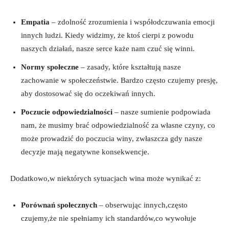
Empatia
– ​zdolność zrozumienia i współodczuwania emocji
innych ludzi. Kiedy ⁣widzimy, że ktoś cierpi ‍z powodu
naszych ⁤działań, nasze‌ serce każe nam czuć się winni.
Normy społeczne
–​ zasady, ⁤które kształtują nasze
zachowanie w‍ społeczeństwie. Bardzo często czujemy presję,⁢
aby dostosować się do‌ oczekiwań innych.
Poczucie odpowiedzialności
⁤– ⁣nasze ​sumienie podpowiada
nam, ​że musimy brać odpowiedzialność za⁣ własne czyny, ⁢co
może prowadzić do poczucia winy, zwłaszcza gdy nasze
decyzje⁤ mają negatywne ‍konsekwencje.
Dodatkowo,w niektórych sytuacjach⁣ wina może wynikać z:
Porównań ⁤społecznych
– obserwując innych,często
czujemy,że nie spełniamy ich standardów,co wywołuje