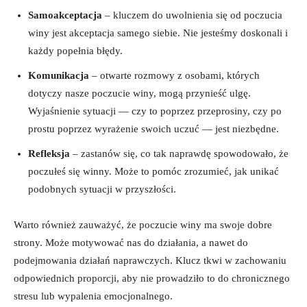
Samoakceptacja
– kluczem do uwolnienia się od poczucia
winy jest ⁤akceptacja samego siebie. Nie jesteśmy doskonali ⁣i
każdy popełnia błędy.
Komunikacja
–⁢ otwarte ​rozmowy z osobami, których
dotyczy⁤ nasze⁢ poczucie winy, mogą ⁣przynieść ulgę.
Wyjaśnienie ‌sytuacji — czy to poprzez przeprosiny, czy po
prostu ‍poprzez ⁢wyrażenie swoich uczuć — jest niezbędne.
Refleksja
– zastanów ⁤się,⁣ co tak naprawdę ⁤spowodowało, że
poczułeś się winny. Może to pomóc zrozumieć, jak unikać
podobnych sytuacji w przyszłości.
Warto⁤ również zauważyć, ⁤że poczucie ‌winy ma ‌swoje dobre
strony. Może motywować⁤ nas ​do działania, a ‍nawet do
podejmowania działań naprawczych. Klucz tkwi w zachowaniu
odpowiednich ‌proporcji, ​aby nie prowadziło‍ to do chronicznego
stresu lub wypalenia emocjonalnego.