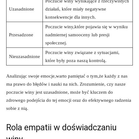
Poczucie winy wynikające z ⁢rzeczywistych
Uzasadnione
działań, które miały‍ negatywne⁢
konsekwencje dla innych.
Poczucie winy,które pojawia się w ‍wyniku
Przesadzone
nadmiernej samooceny lub presji
‌społecznej.
Poczucie winy związane z sytuacjami,
Nieuzasadnione
które były poza naszą kontrolą.
Analizując swoje ⁣emocje,warto pamiętać o ⁣tym,że​ każdy z nas
ma⁢ prawo do⁣ błędów i nauki​ na nich. ⁢Zrozumienie, czy nasze
‌poczucie winy jest uzasadnione, ⁤może być kluczem do
zdrowego podejścia do tej emocji oraz do efektywnego radzenia
sobie z⁤ nią.
Rola empatii w ⁢doświadczaniu