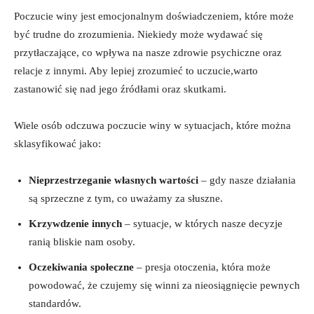
Poczucie winy jest emocjonalnym doświadczeniem,⁢ które może
być trudne‍ do zrozumienia. Niekiedy może wydawać się
przytłaczające,‍ co wpływa na nasze ⁢zdrowie​ psychiczne‌ oraz​
relacje ​z innymi. Aby lepiej zrozumieć​ to‍ uczucie,warto
⁣zastanowić się nad jego źródłami oraz skutkami.
Wiele osób odczuwa poczucie ​winy w ⁢sytuacjach, które można
sklasyfikować jako:
Nieprzestrzeganie⁤ własnych wartości
– gdy‍ nasze działania
są ‌sprzeczne z tym, co uważamy za ⁣słuszne.
Krzywdzenie innych
– sytuacje,⁤ w​ których nasze decyzje
ranią bliskie nam osoby.
Oczekiwania społeczne
– presja otoczenia, która może
powodować, że czujemy ​się ⁣winni za nieosiągnięcie⁤ pewnych
standardów.