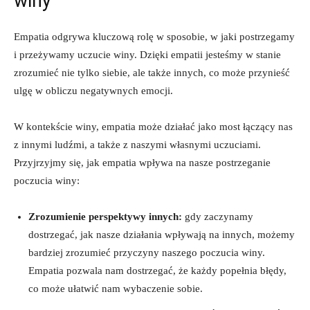
winy
Empatia odgrywa kluczową‌ rolę w sposobie, w jaki postrzegamy
i ​przeżywamy uczucie winy. Dzięki empatii jesteśmy w stanie
zrozumieć nie ​tylko ⁢siebie, ale także innych, co może⁣ przynieść​
ulgę⁢ w ‌obliczu negatywnych emocji.
W kontekście winy, empatia może⁣ działać jako ⁢most łączący nas ​
z innymi​ ludźmi, a także z ⁣naszymi własnymi uczuciami.
Przyjrzyjmy się, jak empatia wpływa na nasze postrzeganie
poczucia winy:
Zrozumienie perspektywy​ innych:
⁤gdy zaczynamy
dostrzegać, ‌jak nasze działania wpływają na innych, możemy
bardziej zrozumieć przyczyny​ naszego⁤ poczucia winy.
Empatia pozwala nam dostrzegać, że każdy popełnia⁢ błędy,⁢
co może ułatwić nam wybaczenie sobie.