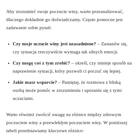
Aby zrozumieć swoje ‌poczucie winy, warto przeanalizować,
dlaczego dokładnie go doświadczamy. Często ⁢pomocne jest
zadawanie sobie pytań:
Czy moje uczucie winy jest uzasadnione?
– Zastanów ⁤się,
czy⁣ sytuacja ‍rzeczywiście wymaga tak‍ silnych emocji.
Czy⁤ mogę coś z tym zrobić?
– określ, czy istnieje sposób na
naprawienie sytuacji, ‍który pozwoli ci poczuć się lepiej.
Jakie masz wsparcie?
– Pamiętaj,⁤ że rozmowa ⁣z bliską
osobą może pomóc w zrozumieniu​ i uporaniu się z‍ tymi
uczuciami.
Warto⁢ również zwrócić uwagę na różnice między ⁣zdrowym ​
poczuciem winy⁢ a ‌przewlekłym ⁤poczuciem winy. W poniższej
tabeli przedstawiamy kluczowe‍ różnice: