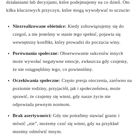
działaniami lub ⁤decyzjami, które podejmujemy ‍na co dzień. Oto
kilka kluczowych przyczyn, które mogą wywoływać to‍ uczucie:
Niezrealizowane obietnice:
Kiedy zobowiązujemy ⁣się do
czegoś, a nie jesteśmy w stanie tego spełnić, pojawia się
wewnętrzny konflikt, ⁢który prowadzi ⁤do‍ poczucia winy.
Porównania społeczne:
Obserwowanie ‍sukcesów innych
może wywołać negatywne emocje, zwłaszcza gdy czujemy,
że nie osiągnęliśmy tego, co powinniśmy.
Oczekiwania społeczne:
Często presja ‍otoczenia, zarówno na
‍poziomie‍ rodziny, przyjaciół, ‍jak i ‌społeczeństwa,⁤ może⁣
sprawić, ​że ‌czujemy się‍ winni, gdy nasze życie nie
odpowiada pewnym normom.
Brak ⁤asertywności:
Gdy nie potrafimy stawiać granic i
⁤mówić „nie”,‌ możemy ‌czuć się winni, gdy‍ na⁢ przykład
musimy⁣ odmówić innym.