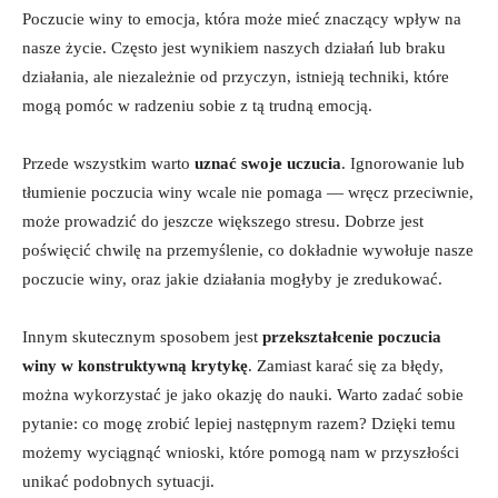
Poczucie winy to emocja,‍ która może mieć​ znaczący wpływ na
nasze życie. Często⁣ jest ​wynikiem naszych ​działań lub braku
działania, ale⁤ niezależnie od przyczyn, istnieją ⁣techniki, które
mogą pomóc w radzeniu ⁤sobie z tą ⁤trudną emocją.
Przede wszystkim warto
uznać ⁢swoje uczucia
. Ignorowanie lub‌
tłumienie ⁣poczucia‌ winy wcale nie pomaga ⁣— wręcz przeciwnie,
może ​prowadzić do jeszcze większego stresu. Dobrze jest‌
poświęcić⁣ chwilę na przemyślenie, co ​dokładnie⁣ wywołuje nasze
poczucie winy, oraz jakie działania⁤ mogłyby je​ zredukować.
Innym‌ skutecznym sposobem jest
przekształcenie poczucia
winy w konstruktywną krytykę
. Zamiast karać się za błędy,
można wykorzystać je jako okazję do‍ nauki. ⁤Warto ⁤zadać sobie
pytanie: co⁤ mogę zrobić ​lepiej następnym ⁢razem? Dzięki temu
możemy wyciągnąć wnioski, które pomogą nam w⁤ przyszłości
unikać⁢ podobnych‌ sytuacji.