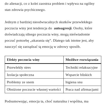
do alienacji, ⁣co z kolei zaostrza problem i ⁢wpływa ⁢na ogólny
stan zdrowia psychicznego.
Jednym z bardziej nieodwracalnych skutków przewlekłego
poczucia winy jest tendencja do ⁣
autoagresji
. Osoby, które
‌doświadczają silnego poczucia winy, mogą nieświadomie
poczuć potrzebę „ukarania się”. Dlatego tak istotne jest, ⁤aby
nauczyć się⁣ zarządzać ⁣tą ⁣emocją w zdrowy ⁤sposób.
Efekty poczucia ⁤winy
Możliwe rozwiązania
Przewlekły‌ stres
Techniki relaksacyjne
Izolacja społeczna
Wsparcie‌ bliskich
Problemy ⁣ze snem
higiena​ snu
Obniżone poczucie własnej wartości
Praca nad afirmacjami
Podsumowując, ‍emocja ta, choć‍ naturalna i ‌wspólna, ma