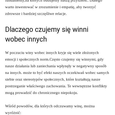
fundamenty,na których⁤ budujemy⁣ naszą przyszłość. Dlatego‍
warto inwestować w zrozumienie i empatię, aby tworzyć
zdrowsze ‍i bardziej szczęśliwe relacje.
Dlaczego czujemy się winni
wobec innych
W poczuciu winy wobec innych kryje się ‌wiele złożonych
emocji i‌ społecznych norm.Często ​czujemy się winnymi, gdy
nasze działania lub zaniechania wpłynęły w negatywny sposób‍
na innych. ⁢może ‌to być ​efekt naszych ⁢oczekiwań wobec ⁢samych
siebie oraz stereotypów społecznych, które kształtują nasze
postrzeganie‌ właściwego zachowania. Te‍ wewnętrzne konflikty
mogą⁢ prowadzić do chronicznego niepokoju.
Wśród powodów, dla⁤ których odczuwamy winę, można
wyróżnić: