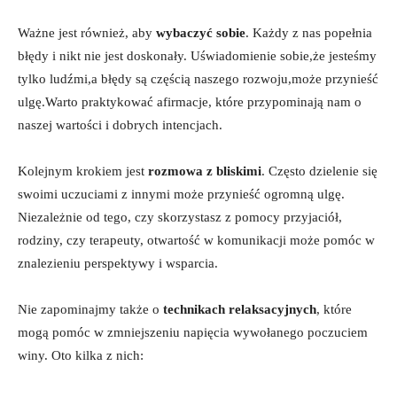
Ważne jest⁣ również, aby
wybaczyć sobie
. Każdy z ⁢nas‍ popełnia
błędy ‌i nikt​ nie ⁢jest doskonały. Uświadomienie sobie,że jesteśmy
tylko ludźmi,a błędy są częścią naszego​ rozwoju,może przynieść
ulgę.Warto praktykować afirmacje,​ które ​przypominają nam ‌o​
naszej​ wartości⁢ i dobrych‍ intencjach.
Kolejnym krokiem jest
rozmowa z bliskimi
. ⁤Często dzielenie​ się
⁣swoimi uczuciami z innymi może przynieść​ ogromną ‌ulgę.
Niezależnie od tego,‌ czy skorzystasz z pomocy przyjaciół,
rodziny,‍ czy terapeuty, ⁣otwartość ‌w‌ komunikacji może pomóc⁣ w
znalezieniu perspektywy i wsparcia.
Nie zapominajmy także o
technikach⁣ relaksacyjnych
, które
mogą pomóc w zmniejszeniu napięcia wywołanego poczuciem
winy. ‍Oto⁣ kilka z nich: