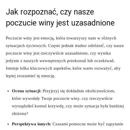
Jak rozpoznać, ‍czy nasze
poczucie ⁣winy⁣ jest uzasadnione
Poczucie winy‍ jest emocją, ​która towarzyszy nam ⁤w różnych
sytuacjach życiowych. ‍Często ⁤jednak trudno odróżnić,​ czy nasze
⁣poczucie winy jest rzeczywiście uzasadnione, czy wynika
jedynie z naszych​ wewnętrznych przekonań ⁤lub oczekiwań.
Istnieje kilka kluczowych aspektów, które warto ⁣rozważyć, aby
lepiej zrozumieć‌ tę emocję.
Ocena sytuacji:
Przyjrzyj‌ się ‌dokładnie‍ okolicznościom,
które​ wywołały Twoje poczucie winy. czy rzeczywiście
wyrządziłeś ‌komuś⁢ krzywdę, czy może⁣ sytuacja ⁢była bardziej
złożona?
Perspektywa innych:
Czasami pomocne⁣ może być​ zapytanie‍