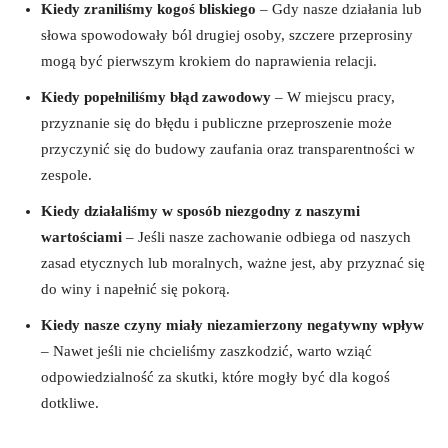
Kiedy ​zraniliśmy kogoś ‌bliskiego
–⁣ Gdy nasze działania lub
słowa spowodowały ból drugiej⁢ osoby, szczere przeprosiny
mogą ⁢być pierwszym krokiem do naprawienia⁢ relacji.
Kiedy popełniliśmy błąd zawodowy
– W miejscu pracy,
przyznanie się do błędu i publiczne przeproszenie może
przyczynić⁤ się do budowy zaufania oraz transparentności‍ w
zespole.
Kiedy działaliśmy w sposób niezgodny ‌z naszymi
wartościami
–⁣ Jeśli nasze zachowanie odbiega od naszych
zasad etycznych lub moralnych, ważne‌ jest, aby przyznać się
do winy ⁣i napełnić się⁤ pokorą.
Kiedy nasze czyny miały ⁢niezamierzony negatywny‍ wpływ
‌– Nawet jeśli nie chcieliśmy zaszkodzić, warto⁤ wziąć
odpowiedzialność za skutki, które mogły być ​dla kogoś
dotkliwe.