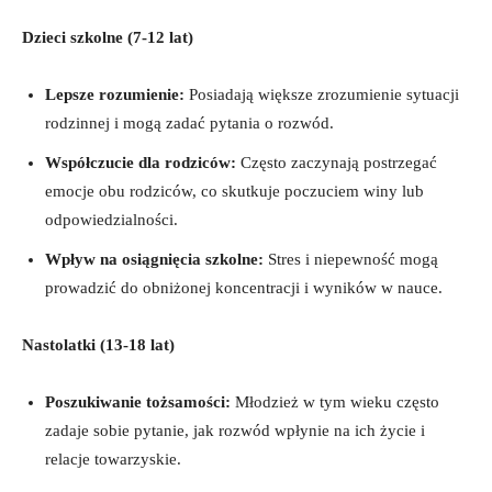
Dzieci szkolne (7-12 lat)
Lepsze ‍rozumienie:
Posiadają ⁢większe⁤ zrozumienie sytuacji
rodzinnej‍ i mogą zadać pytania o rozwód.
Współczucie⁢ dla ‌rodziców:
Często zaczynają ​postrzegać
emocje obu rodziców, co skutkuje poczuciem winy lub
odpowiedzialności.
Wpływ na osiągnięcia ⁣szkolne:
Stres⁢ i niepewność mogą‌
prowadzić ‍do obniżonej ​koncentracji i​ wyników w nauce.
Nastolatki (13-18 lat)
Poszukiwanie tożsamości:
Młodzież w tym​ wieku często
zadaje sobie pytanie, jak⁤ rozwód wpłynie ⁤na ich życie i
‍relacje ⁣towarzyskie.