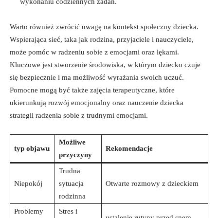
wykonaniu codziennych zadań.
Warto ⁢również zwrócić uwagę na kontekst społeczny ⁢dziecka.
Wspierająca sieć, taka⁣ jak rodzina,​ przyjaciele i nauczyciele,
może pomóc ⁣w⁣ radzeniu sobie z emocjami ‌oraz lękami.
Kluczowe jest stworzenie środowiska, w którym dziecko czuje
się bezpiecznie ‌i ma​ możliwość wyrażania swoich uczuć.
Pomocne mogą być także zajęcia terapeutyczne, ‌które⁤
ukierunkują‍ rozwój emocjonalny oraz nauczenie ​dziecka
⁤strategii radzenia sobie z‍ trudnymi emocjami.
Możliwe
typ objawu
Rekomendacje
przyczyny
Trudna
Niepokój
sytuacja
Otwarte rozmowy z dzieckiem
rodzinna
Problemy
Stres i
ustalenie rutyny przed snem