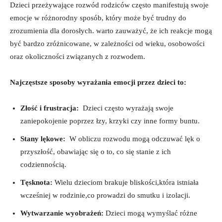
Dzieci przeżywające rozwód rodziców często manifestują swoje
emocje‌ w różnorodny sposób, który ⁣może ‍być trudny do
⁤zrozumienia dla dorosłych.‌ warto zauważyć, że ich⁣ reakcje mogą
​być bardzo⁢ zróżnicowane, w zależności od wieku, osobowości
⁢oraz okoliczności związanych z rozwodem.
Najczęstsze sposoby⁢ wyrażania emocji przez ⁤dzieci to:
Złość i ⁢frustracja:
​ Dzieci często wyrażają swoje
zaniepokojenie⁢ poprzez łzy, krzyki czy inne⁢ formy buntu.
Stany​ lękowe:
⁣ W obliczu⁣ rozwodu⁢ mogą ⁣odczuwać lęk o
przyszłość,⁣ obawiając się o⁣ to, ​co się ‌stanie z ​ich
codziennością.
Tęsknota:
Wielu dzieciom ⁣brakuje bliskości,która⁤ istniała
wcześniej w rodzinie,co prowadzi do smutku ⁤i ⁢izolacji.
Wytwarzanie wyobrażeń:
Dzieci⁣ mogą wymyślać różne