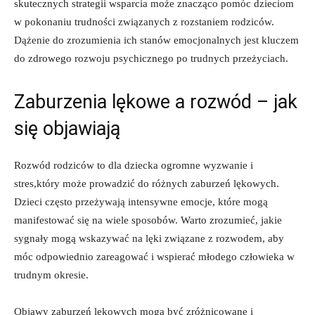
skutecznych strategii wsparcia⁣ może znacząco ⁣pomóc dzieciom‍
w pokonaniu ⁣trudności związanych z​ rozstaniem rodziców.
Dążenie do zrozumienia ich‌ stanów emocjonalnych⁣ jest kluczem
do​ zdrowego rozwoju⁢ psychicznego po ⁢trudnych przeżyciach.
Zaburzenia lękowe a ​rozwód ⁤– jak
się objawiają
Rozwód⁣ rodziców to​ dla dziecka ogromne wyzwanie i⁢
stres,który może prowadzić ⁢do różnych⁢ zaburzeń ‌lękowych.
Dzieci ‌często​ przeżywają intensywne emocje, które mogą
manifestować się na wiele sposobów. Warto zrozumieć, jakie
sygnały mogą wskazywać na lęki‌ związane z rozwodem, aby
móc odpowiednio zareagować i wspierać‍ młodego ​człowieka w
trudnym okresie.
Objawy zaburzeń lękowych​ mogą⁣ być ​zróżnicowane ⁢i