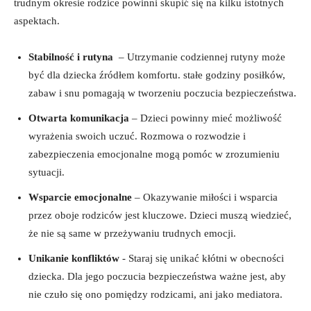
trudnym okresie rodzice powinni skupić się⁣ na⁣ kilku istotnych
aspektach.
Stabilność i rutyna
‍ – Utrzymanie codziennej ‍rutyny może
być dla dziecka źródłem komfortu. stałe godziny posiłków,
zabaw i⁣ snu pomagają w tworzeniu poczucia bezpieczeństwa.
Otwarta komunikacja
– Dzieci‌ powinny⁤ mieć ​możliwość
wyrażenia swoich uczuć.⁤ Rozmowa o rozwodzie i
zabezpieczenia emocjonalne mogą‌ pomóc w⁢ zrozumieniu
sytuacji.
Wsparcie emocjonalne
– Okazywanie⁣ miłości i wsparcia
przez ⁤oboje rodziców jest kluczowe. Dzieci muszą wiedzieć,
że nie są same​ w przeżywaniu ‍trudnych​ emocji.
Unikanie konfliktów
​-​ Staraj się unikać kłótni​ w obecności
dziecka.‍ Dla jego poczucia bezpieczeństwa ważne⁢ jest, aby
nie czuło się ono pomiędzy‌ rodzicami, ani jako mediatora.