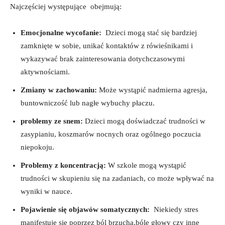
Najczęściej występujące ‌ obejmują:
Emocjonalne wycofanie:
⁣ Dzieci mogą stać​ się bardziej
zamknięte w sobie, ​unikać kontaktów z⁢ rówieśnikami i
wykazywać ‌brak zainteresowania dotychczasowymi
aktywnościami.
Zmiany w zachowaniu:
Może wystąpić nadmierna⁤ agresja,
buntowniczość lub nagłe wybuchy płaczu.
problemy ze snem:
Dzieci mogą‍ doświadczać trudności w
zasypianiu, koszmarów ‌nocnych oraz ‌ogólnego poczucia
niepokoju.
Problemy z ‌koncentracją:
W szkole mogą ​wystąpić
trudności ‍w skupieniu się na zadaniach, co może ​wpływać‌ na
wyniki ‌w nauce.
Pojawienie‌ się objawów somatycznych:
​ Niekiedy‌ stres
manifestuje się poprzez ⁢ból brzucha,bóle ‍głowy czy⁤ inne