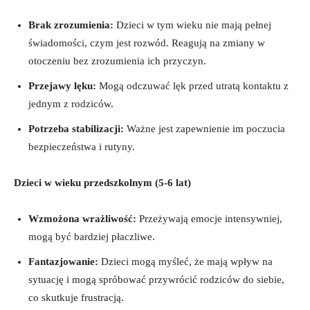
Brak ‌zrozumienia:
Dzieci w tym wieku nie ⁢mają ⁤pełnej
świadomości, czym jest rozwód. Reagują na zmiany w⁢
otoczeniu ⁤bez ⁢zrozumienia ich przyczyn.
Przejawy lęku:
Mogą odczuwać​ lęk przed utratą kontaktu z
⁣jednym z rodziców.
Potrzeba stabilizacji:
Ważne ⁣jest zapewnienie im ‌poczucia⁢
bezpieczeństwa i rutyny.
Dzieci w wieku​ przedszkolnym (5-6 lat)
Wzmożona wrażliwość:
Przeżywają emocje‍ intensywniej,
mogą ⁤być bardziej ​płaczliwe.
Fantazjowanie:
Dzieci mogą ⁢myśleć, ⁢że mają wpływ⁢ na
‌sytuację ‌i mogą spróbować przywrócić rodziców​ do siebie,
co⁣ skutkuje frustracją.