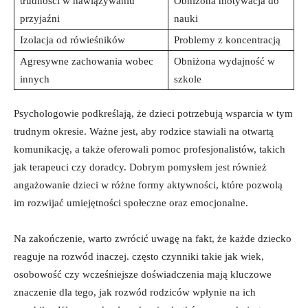
trudności w nawiązywaniu⁤
Obniżona motywacja do
przyjaźni
nauki
Izolacja od ⁢rówieśników
Problemy z ‌koncentracją
Agresywne zachowania ​wobec
Obniżona wydajność w
innych
⁣szkole
Psychologowie podkreślają, że dzieci potrzebują ‌wsparcia w tym
trudnym okresie.⁢ Ważne jest, aby ⁤rodzice stawiali⁢ na otwartą
komunikację, a także oferowali ‌pomoc profesjonalistów, takich
jak terapeuci czy doradcy. Dobrym⁣ pomysłem jest ‌również
angażowanie dzieci w różne formy aktywności, które pozwolą
im ⁤rozwijać umiejętności ‌społeczne oraz ⁤emocjonalne.
Na zakończenie, warto zwrócić uwagę na fakt, ‌że każde dziecko
reaguje ‌na ‌rozwód inaczej.⁢ często czynniki takie‌ jak ‌wiek,⁢
osobowość czy wcześniejsze‍ doświadczenia mają kluczowe
znaczenie ⁤dla tego,⁤ jak rozwód⁣ rodziców​ wpłynie na ich