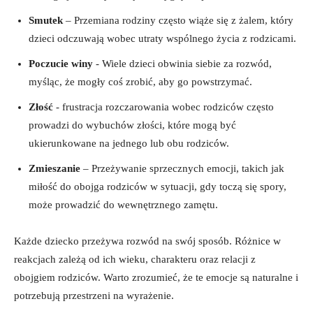
Smutek
– Przemiana rodziny często ⁢wiąże się z żalem, który
⁣dzieci ⁤odczuwają wobec⁤ utraty‍ wspólnego życia z rodzicami.
Poczucie winy
⁢- Wiele dzieci obwinia siebie⁤ za rozwód,
myśląc, że⁣ mogły⁢ coś zrobić, aby go powstrzymać.
Złość
‍- frustracja⁢ rozczarowania wobec ​rodziców⁤ często
prowadzi do wybuchów złości, które⁤ mogą być
ukierunkowane na‍ jednego lub​ obu rodziców.
Zmieszanie
– Przeżywanie sprzecznych emocji, takich jak
miłość do⁤ obojga rodziców w sytuacji, gdy toczą się spory,
może ​prowadzić do wewnętrznego zamętu.
Każde dziecko przeżywa rozwód na⁣ swój ⁤sposób. Różnice w⁢
reakcjach zależą od ich wieku, charakteru ‌oraz relacji z
obojgiem rodziców. Warto zrozumieć, że te emocje są naturalne‍ i
⁤potrzebują przestrzeni na⁣ wyrażenie.