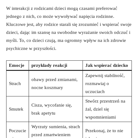
W⁤ interakcji z‌ rodzicami​ dzieci ⁤mogą czasami preferować
jednego ​z‍ nich, co‌ może wywoływać​ napięcia rodzinne.
Kluczowe jest, aby rodzice starali się zrozumieć i wspierać ⁣swoje​
dzieci, dając im szansę‌ na swobodne wyrażanie swoich⁢ odczuć i
myśli. To, co dzieci czują,​ ma ogromny wpływ na⁣ ich zdrowie⁢
psychiczne w przyszłości.
Emocje
przykłady ⁣reakcji
Jak wspierać dziecko
Zapewnij⁤ stabilność,
obawy przed zmianami,
Strach
rozmawiaj o
nocne koszmary
uczuciach
Stwórz⁢ przestrzeń⁣ na
Cisza, wycofanie ⁣się,
Smutek
żal, ‍dziel się
brak apetytu
wspomnieniami
Wyrzuty sumienia, strach
Poczucie​
Przekonaj, że to​ nie
przed zmartwieniem‍