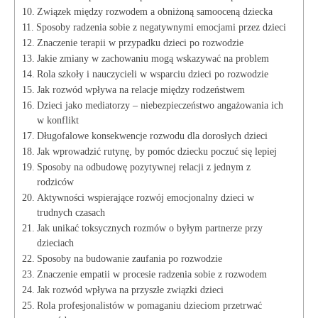
Związek między⁢ rozwodem a obniżoną ⁤samooceną dziecka
Sposoby radzenia sobie z negatywnymi emocjami przez dzieci
Znaczenie terapii ⁣w ⁣przypadku dzieci‌ po rozwodzie
Jakie zmiany w zachowaniu mogą wskazywać na‌ problem
Rola szkoły⁤ i nauczycieli⁤ w ‍wsparciu dzieci ⁤po‍ rozwodzie
Jak⁣ rozwód wpływa na relacje między rodzeństwem
Dzieci jako mediatorzy – niebezpieczeństwo angażowania ich
w ⁢konflikt
Długofalowe konsekwencje rozwodu dla dorosłych dzieci
Jak wprowadzić rutynę, by‍ pomóc dziecku poczuć się lepiej
Sposoby na odbudowę pozytywnej relacji z jednym ⁣z
rodziców
Aktywności wspierające ⁢rozwój emocjonalny​ dzieci‌ w
trudnych czasach
Jak unikać toksycznych‍ rozmów o⁤ byłym partnerze przy
dzieciach
Sposoby⁤ na budowanie​ zaufania po rozwodzie
Znaczenie empatii⁤ w procesie‌ radzenia sobie z rozwodem
Jak⁣ rozwód‍ wpływa na ‌przyszłe​ związki dzieci
Rola profesjonalistów⁢ w ‌pomaganiu ​dzieciom przetrwać