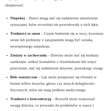
obejmować:
Niepokój
–​ Dzieci mogą stać​ się nadmiernie zmartwione
sytuacjami, które⁤ wcześniej nie powodowały u nich ‍lęku.
Trudności ze snem
– Częste budzenie⁤ się w nocy, koszmary
senne⁤ lub problemy z zasypianiem mogą być oznaką
wewnętrznego niepokoju.
Zmiany w zachowaniu
​– Dziecko ​może ⁢stać⁢ się bardziej
zamknięte, unikać kontaktów z​ rówieśnikami lub wręcz
przeciwnie, stać ‍się‍ nadmiernie aktywne, poszukując‍ uwagi.
Bóle ‍somatyczne
⁤– ⁤Lęk ⁢może⁣ przejawiać się ⁢również w
formie bólów ‍brzucha,⁤ głowy⁣ czy⁣ innych dolegliwości
fizycznych, które‌ nie mają podłoża‌ medycznego.
Trudności z koncentracją
– ⁣Rozwód może rozpraszać
uwagę ⁢dziecka, co prowadzi do problemów w nauce i