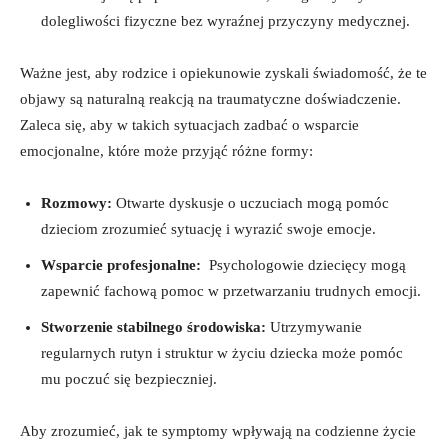
dolegliwości fizyczne bez⁣ wyraźnej przyczyny medycznej.
Ważne jest, aby ⁢rodzice ‌i opiekunowie zyskali ‍świadomość, że‍ te
objawy są naturalną reakcją ⁣na traumatyczne‌ doświadczenie.
Zaleca się, aby w takich​ sytuacjach zadbać o wsparcie
emocjonalne, które‍ może​ przyjąć różne formy:
Rozmowy:
Otwarte dyskusje o‍ uczuciach mogą pomóc
dzieciom zrozumieć sytuację i⁢ wyrazić swoje emocje.
Wsparcie ⁤profesjonalne:
​ Psychologowie dziecięcy mogą
zapewnić ‍fachową pomoc w ⁤przetwarzaniu trudnych⁢ emocji.
Stworzenie stabilnego⁣ środowiska:
Utrzymywanie
‍regularnych rutyn i struktur w‍ życiu dziecka może pomóc
mu poczuć się bezpieczniej.
Aby zrozumieć,‍ jak te‍ symptomy ​wpływają na codzienne⁤ życie