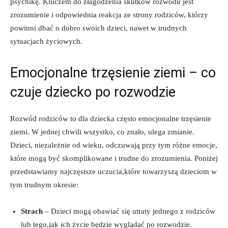
psychikę.⁢ Kluczem do złagodzenia ⁣skutków rozwodu jest
zrozumienie ⁣i ​odpowiednia⁢ reakcja ⁣ze strony rodziców,‌ którzy
powinni dbać o ⁣dobro swoich dzieci, nawet w trudnych
sytuacjach ⁣życiowych.
Emocjonalne trzęsienie ziemi ⁤– co
czuje dziecko‌ po rozwodzie
Rozwód rodziców to dla⁢ dziecka często ‌emocjonalne trzęsienie
‍ziemi. W jednej chwili ⁣wszystko,​ co​ znało, ulega zmianie.​
Dzieci, niezależnie od wieku, ⁣odczuwają ⁣przy ⁤tym ⁤różne emocje,
które mogą być skomplikowane ​i‍ trudne do zrozumienia. Poniżej
przedstawiamy najczęstsze ‌uczucia,które towarzyszą‌ dzieciom w‍
tym trudnym okresie:
Strach
– Dzieci⁢ mogą obawiać się utraty jednego z rodziców⁣
lub tego,jak⁤ ich życie będzie wyglądać po rozwodzie.