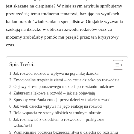
jest⁣ skazane na cierpienie? W niniejszym⁢ artykule⁣ spróbujemy
‌przyjrzeć się temu trudnemu tematowi, bazując ‌na⁣ wynikach​
badań oraz doświadczeniach specjalistów. Oto,jakie ⁢wyzwania
czekają na dziecko w obliczu rozwodu rodziców oraz co
możemy ⁣zrobić,aby pomóc mu przejść przez⁢ ten kryzysowy⁤
czas.
Spis Treści:
Jak rozwód rodziców wpływa na ⁤psychikę⁣ dziecka
Emocjonalne trzęsienie ziemi ⁤– co czuje dziecko‌ po rozwodzie
Objawy stresu pourazowego ‍u dzieci po rozstaniu​ rodziców
Zaburzenia lękowe a ​rozwód ⁤– jak się objawiają
Sposoby wyrażania emocji przez ⁢dzieci​ w trakcie rozwodu
Jak wiek ⁤dziecka wpływa na jego reakcję na rozwód
Rola ⁢wsparcia ze strony bliskich w trudnym​ okresie
Jak rozmawiać​ z ⁣dzieckiem o rozwodzie⁤ – praktyczne
wskazówki
Wzmacnianie poczucia bezpieczeństwa u dziecka po rozstaniu