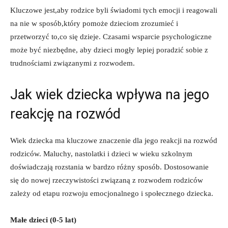
Kluczowe jest,aby rodzice‌ byli świadomi​ tych emocji i reagowali
na nie w ⁢sposób,który ⁣pomoże dzieciom zrozumieć i
przetworzyć ⁣to,co się dzieje. Czasami‌ wsparcie psychologiczne
może ​być niezbędne, aby dzieci mogły lepiej⁢ poradzić sobie z
trudnościami ‍związanymi z rozwodem.
Jak wiek ⁤dziecka wpływa na jego
reakcję na rozwód
Wiek dziecka ⁣ma kluczowe znaczenie dla jego reakcji na ‌rozwód⁤
rodziców. Maluchy, ‌nastolatki i dzieci w wieku ⁤szkolnym
doświadczają ‌rozstania w bardzo różny sposób. Dostosowanie
‍się do ‌nowej​ rzeczywistości związaną z rozwodem rodziców
zależy od etapu rozwoju⁢ emocjonalnego‍ i społecznego⁢ dziecka.
Małe⁣ dzieci⁤ (0-5 lat)