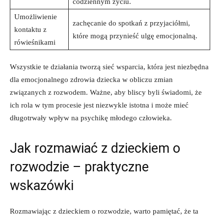
codziennym życiu.
Umożliwienie
zachęcanie do‍ spotkań z ‍przyjaciółmi,
kontaktu ​z
które mogą przynieść ulgę‍ emocjonalną.
rówieśnikami
Wszystkie te​ działania⁤ tworzą sieć⁤ wsparcia, ⁣która jest niezbędna
dla ⁢emocjonalnego⁤ zdrowia dziecka⁣ w obliczu zmian
związanych ‍z​ rozwodem. ⁤Ważne, aby bliscy ‌byli świadomi, że‍
ich rola w tym procesie‍ jest niezwykle istotna i‍ może mieć
długotrwały wpływ na psychikę młodego człowieka.
Jak rozmawiać​ z ⁣dzieckiem o
rozwodzie⁤ – praktyczne
wskazówki
Rozmawiając z ⁤dzieckiem o rozwodzie, warto pamiętać, że ta