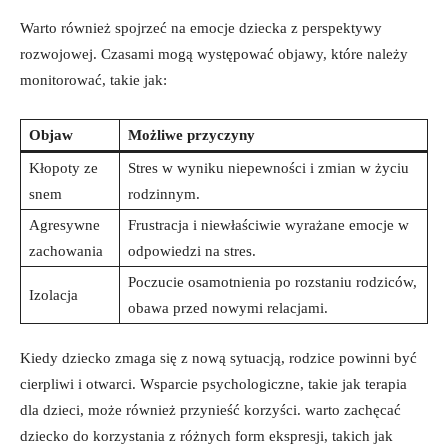
Warto również ‌spojrzeć na⁢ emocje dziecka z ‌perspektywy
rozwojowej. Czasami mogą występować objawy, które‍ należy‍
monitorować,​ takie jak:
Objaw
Możliwe przyczyny
Kłopoty ⁢ze⁣
Stres w ⁤wyniku niepewności⁤ i zmian⁤ w życiu
snem
‍rodzinnym.
Agresywne
Frustracja ‍i niewłaściwie ‍wyrażane emocje w
⁤zachowania
odpowiedzi na stres.
Poczucie‌ osamotnienia po rozstaniu rodziców,
Izolacja
obawa przed nowymi relacjami.
Kiedy‌ dziecko zmaga się z ​nową sytuacją, rodzice powinni być​
cierpliwi i otwarci. Wsparcie⁤ psychologiczne, takie jak terapia⁣
dla dzieci, może⁢ również przynieść korzyści. warto zachęcać⁢
dziecko do korzystania z różnych‍ form ekspresji, takich jak