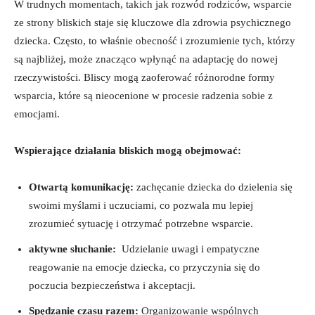
W ⁤trudnych momentach, ​takich ‍jak rozwód rodziców, wsparcie
ze strony bliskich staje się kluczowe dla zdrowia psychicznego
⁢dziecka.‌ Często, to właśnie obecność‌ i⁢ zrozumienie‍ tych,⁣ którzy ​
są najbliżej,⁢ może znacząco wpłynąć ⁣na adaptację do nowej
rzeczywistości. ​Bliscy mogą ⁤zaoferować ⁣różnorodne formy
⁤wsparcia,⁤ które​ są nieocenione⁢ w procesie ⁢radzenia ‍sobie z
emocjami.
Wspierające działania bliskich mogą⁣ obejmować:
Otwartą komunikację:
zachęcanie‍ dziecka do dzielenia się⁤
swoimi myślami i uczuciami, co pozwala mu⁢ lepiej
zrozumieć sytuację i otrzymać potrzebne wsparcie.
aktywne słuchanie:
‍ Udzielanie uwagi i empatyczne
reagowanie ‌na emocje dziecka, co przyczynia się do
poczucia bezpieczeństwa ‍i⁤ akceptacji.
Spędzanie czasu razem:
Organizowanie wspólnych