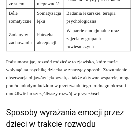
ze snem
⁤niepewność
Bóle
Somatyzacja
Badania‍ lekarskie, terapia ​
somatyczne
lęku
psychologiczna
Wsparcie‌ emocjonalne oraz
Zmiany w
Potrzeba
zajęcia⁢ w grupach
zachowaniu
⁣akceptacji
rówieśniczych
Podsumowując, ⁢rozwód rodziców to zjawisko, które​ może
‍wpłynąć na psychikę dziecka⁣ w ⁢znaczący sposób. Zrozumienie i
obserwacja objawów lękowych,⁣ a także aktywne ‌wsparcie, mogą
pomóc‌ młodym​ ludziom w przetrwaniu tego trudnego okresu i
umożliwić im szczęśliwszy ⁣rozwój ‍w ⁢przyszłości.
Sposoby wyrażania emocji przez
⁢dzieci​ w trakcie rozwodu