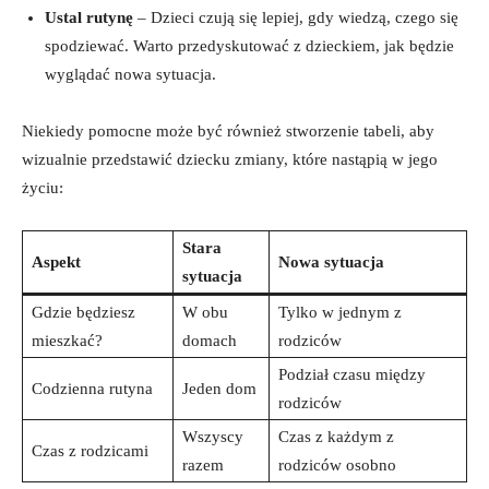
Ustal rutynę
–‌ Dzieci ‌czują się lepiej,‍ gdy wiedzą, ⁤czego się
spodziewać. Warto przedyskutować z dzieckiem, ⁣jak‍ będzie
wyglądać‌ nowa‌ sytuacja.
Niekiedy pomocne może być również stworzenie tabeli, aby
wizualnie przedstawić ⁣dziecku⁤ zmiany,‌ które⁣ nastąpią w jego
życiu:
Stara
Aspekt
Nowa sytuacja
sytuacja
Gdzie będziesz
W obu
Tylko w jednym z⁤
mieszkać?
domach
rodziców
Podział czasu między
Codzienna ​rutyna
Jeden dom
rodziców
Wszyscy
Czas z każdym z
Czas ‍z rodzicami
⁤razem
rodziców⁣ osobno