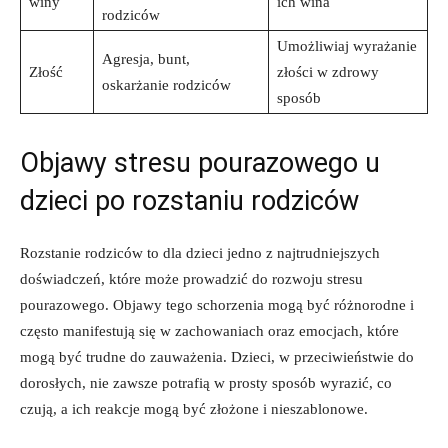
winy
ich wina
rodziców
Umożliwiaj wyrażanie
Agresja, ‍bunt,
Złość
złości w zdrowy
oskarżanie rodziców
sposób
Objawy stresu pourazowego ‍u
dzieci po rozstaniu​ rodziców
Rozstanie‍ rodziców ⁢to dla⁢ dzieci​ jedno⁣ z⁢ najtrudniejszych
doświadczeń, które może⁣ prowadzić do ⁤rozwoju ‍stresu ​
pourazowego. Objawy tego schorzenia mogą być różnorodne i⁤
często ‌manifestują się w​ zachowaniach⁣ oraz emocjach, które
mogą być ‍trudne do zauważenia. Dzieci, w przeciwieństwie do
dorosłych,‍ nie zawsze potrafią w prosty sposób wyrazić, ⁣co
czują, ⁤a ich ⁤reakcje mogą‍ być złożone i nieszablonowe.