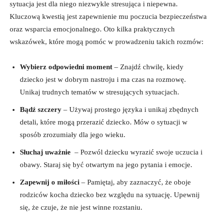
sytuacja jest dla niego⁤ niezwykle stresująca i‍ niepewna.
Kluczową ⁤kwestią jest zapewnienie ​mu poczucia ⁢bezpieczeństwa​
oraz wsparcia emocjonalnego. Oto kilka ⁣praktycznych
wskazówek, które mogą ‌pomóc w prowadzeniu takich ⁢rozmów:
Wybierz odpowiedni ​moment
– ​Znajdź chwilę, kiedy
dziecko jest‌ w ⁢dobrym nastroju i⁤ ma czas ⁣na rozmowę.
Unikaj trudnych tematów‍ w stresujących⁤ sytuacjach.
Bądź ‌szczery
– Używaj prostego języka i unikaj zbędnych
detali, ‌które mogą ‍przerazić⁤ dziecko. Mów‌ o sytuacji ⁣w‍
sposób zrozumiały ‍dla jego wieku.
Słuchaj uważnie
⁤ – Pozwól‌ dziecku wyrazić ‍swoje uczucia ⁤i
obawy. Staraj się‍ być otwartym na jego pytania⁤ i emocje.
Zapewnij ​o miłości
– Pamiętaj, aby ‌zaznaczyć,‌ że oboje
rodziców kocha dziecko ⁢bez względu na sytuację. ‌Upewnij
się, że czuje, że nie jest winne rozstaniu.