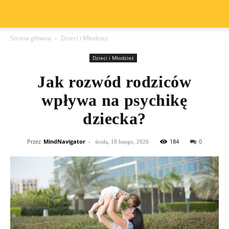
Strona główna
Dzieci i Młodzież
Dzieci i Młodzież
Jak rozwód rodziców
wpływa na psychikę
dziecka?
Przez
MindNavigator
-
184
0
środa, 18 lutego, 2026