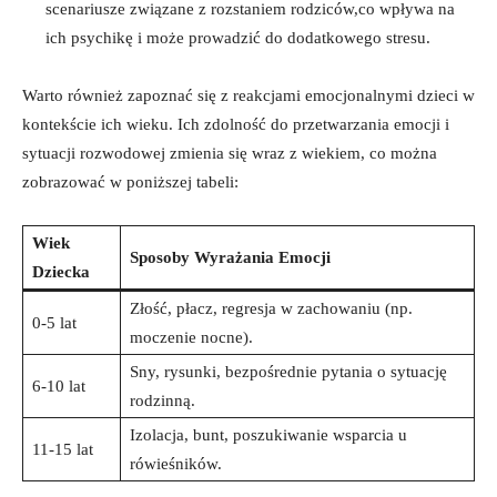
scenariusze związane z rozstaniem rodziców,co wpływa ​na
ich psychikę i ⁣może prowadzić do dodatkowego stresu.
Warto ‌również zapoznać się ⁢z ‌reakcjami emocjonalnymi dzieci w
kontekście‌ ich wieku. Ich ‌zdolność do przetwarzania emocji i
sytuacji ⁢rozwodowej zmienia ⁢się wraz⁤ z ​wiekiem,⁤ co można
zobrazować w poniższej tabeli:
Wiek
Sposoby ⁣Wyrażania Emocji
Dziecka
Złość, ‌płacz,‌ regresja w zachowaniu (np.⁣
0-5 ‌lat
moczenie nocne).
Sny, rysunki, bezpośrednie pytania o sytuację
6-10 ⁤lat
rodzinną.
Izolacja,⁢ bunt, ​poszukiwanie⁢ wsparcia u
11-15 lat
rówieśników.