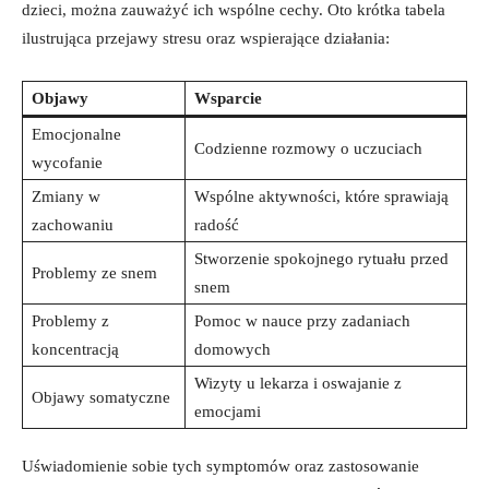
‍dzieci, można​ zauważyć ich⁣ wspólne cechy.⁢ Oto krótka tabela
⁢ilustrująca przejawy stresu oraz wspierające działania:
Objawy
Wsparcie
Emocjonalne
Codzienne⁤ rozmowy o ​uczuciach
⁤wycofanie
Zmiany ⁢w
Wspólne aktywności, które ⁤sprawiają
⁣zachowaniu
radość
Stworzenie spokojnego rytuału przed
Problemy ze snem
snem
Problemy⁤ z⁢
Pomoc w nauce przy zadaniach⁤
koncentracją
domowych
Wizyty u ⁣lekarza i​ oswajanie z
Objawy somatyczne
emocjami
Uświadomienie sobie ⁤tych symptomów oraz zastosowanie