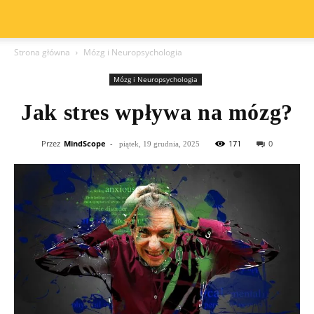
Strona główna
Mózg i Neuropsychologia
Mózg i Neuropsychologia
Jak stres wpływa na mózg?
Przez
MindScope
-
171
0
piątek, 19 grudnia, 2025