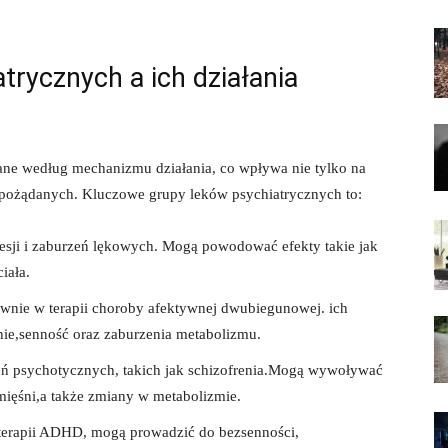
trycznych a⁣ ich działania
ne ‌według⁣ mechanizmu działania, co wpływa nie⁤ tylko‍ na
⁢niepożądanych. Kluczowe grupy leków ⁣psychiatrycznych to:
esji⁤ i‍ zaburzeń lękowych. Mogą powodować efekty takie‌ jak
iała.
nie w terapii choroby afektywnej dwubiegunowej. ‍ich
e,senność oraz zaburzenia⁤ metabolizmu.
eń ‍psychotycznych, takich jak ‌schizofrenia.Mogą ‌wywoływać
ięśni,a także zmiany w ‍metabolizmie.
terapii ADHD,‍ mogą​ prowadzić do bezsenności,