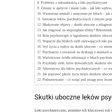
Problemy z seksualnością‍ a leki psychiatryczne
Zmiany w​ apetycie i masie ciała –⁢ jak leki wpływa
Wzmożona⁣ senność i zmęczenie po lekach – jak t
Interakcje leków ‍psychiatrycznych z innymi prep
Maskowane‌ objawy – ​skutki uboczne a‌ zdiagnoz
Jak reagować na niepożądane efekty? Rekomenda
Rola psychoterapii ⁢w⁤ łagodzeniu skutków ubocz
Wsparcie dla bliskich osób zażywających leki ps
Styl życia⁢ a wpływ na skutki uboczne‌ – ​co ⁢zmie
Psychiatrzy a⁣ otwartość na ⁢dyskusję o ⁤skutkach
Wartościowe źródła ‍informacji o ​lekach ‍psychia
Przykłady osób, które doświadczyły skutków ub
Alternatywy dla leków‍ psychiatrycznych – ‌co ⁤wa
Jak ​poprawić jakość życia‌ mimo skutków ubocz
Podsumowanie‌ –​ co ⁣wziąć pod uwagę przy lecze
Skutki uboczne⁤ leków ps
Leki psychiatryczne, pomimo ich kluczowej⁤ rol