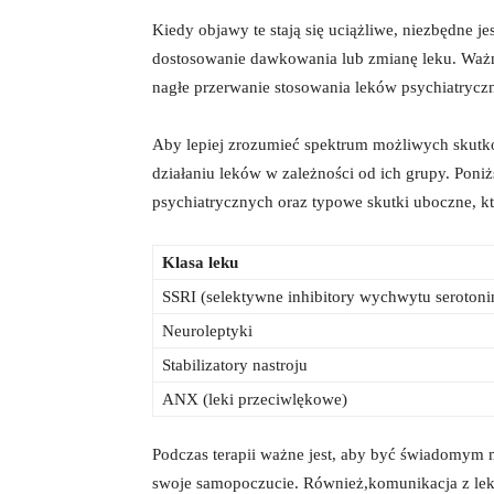
Kiedy⁤ objawy te stają się uciążliwe, niezbędne⁣ j
⁢dostosowanie dawkowania lub zmianę ⁢leku. Ważne
nagłe przerwanie stosowania leków ​psychiatrycz
Aby lepiej zrozumieć spektrum możliwych skutków
⁣działaniu leków ‌w zależności od ich grupy.⁢ Pon
psychiatrycznych oraz ‍typowe ​skutki uboczne, 
Klasa leku
SSRI‌ (selektywne inhibitory wychwytu serotoni
Neuroleptyki
Stabilizatory nastroju
ANX (leki przeciwlękowe)
Podczas terapii‌ ważne jest,​ aby ‌być świadom
swoje samopoczucie.⁤ Również,komunikacja z ⁢le