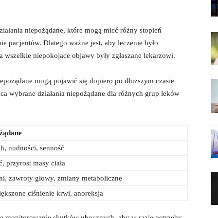
iałania‌ niepożądane, które mogą⁢ mieć różny stopień
ie pacjentów. Dlatego ważne jest,‍ aby leczenie było
 ⁢wszelkie⁤ niepokojące⁣ objawy⁣ były zgłaszane⁤ lekarzowi.
 niepożądane mogą pojawić się dopiero po dłuższym ⁤czasie
jąca wybrane działania niepożądane dla różnych ⁢grup leków⁢
ożądane
h, ‍nudności, senność
, ⁢przyrost masy‍ ciała
ni, zawroty głowy, zmiany metaboliczne
ększone ciśnienie krwi, anoreksja
we monitorowanie skutków ubocznych,⁤ aby w razie‍ potrzeby