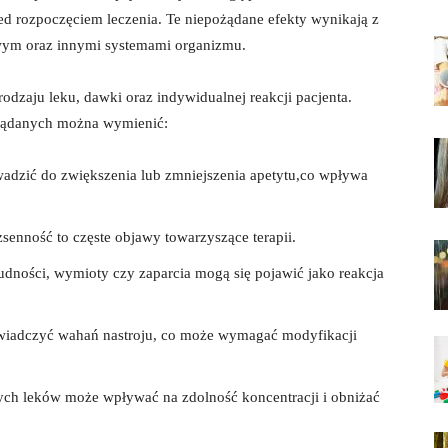
zed rozpoczęciem leczenia. Te‍ niepożądane efekty wynikają z
wowym oraz innymi systemami organizmu.
rodzaju ‍leku, ‌dawki oraz indywidualnej reakcji pacjenta.
żądanych można⁢ wymienić:
wadzić do zwiększenia lub zmniejszenia ⁣apetytu,co wpływa​
zsenność to częste objawy towarzyszące ‍terapii.
dności, wymioty ⁤czy zaparcia ‍mogą się pojawić ​jako reakcja
wiadczyć wahań nastroju,⁣ co może wymagać modyfikacji
rych ⁤leków może wpływać ‌na‍ zdolność koncentracji ‍i obniżać