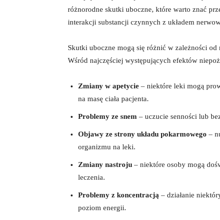
⁤różnorodne ‍skutki uboczne, które ⁢warto znać pr
interakcji⁤ substancji​ czynnych z układem ner
Skutki uboczne mogą ⁤się​ różnić w zależności od ⁤
Wśród najczęściej występujących efektów⁢ niepo
Zmiany w ⁣apetycie
– niektóre leki ​mogą pro
na masę ciała ⁤pacjenta.
Problemy ze ⁢snem
– uczucie senności lub ⁣be
Objawy ⁢ze strony układu pokarmowego
– nu
organizmu na leki.
Zmiany nastroju
– niektóre osoby mogą⁣ doś
leczenia.
Problemy z koncentracją
– działanie ⁢niektó
poziom energii.