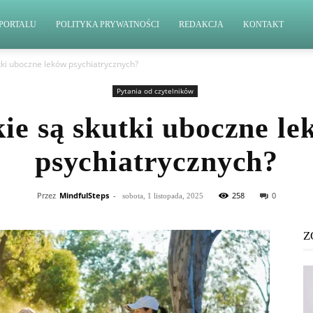
PORTALU
POLITYKA PRYWATNOŚCI
REDAKCJA
KONTAKT
utki uboczne leków psychiatrycznych?
Pytania od czytelników
kie są skutki uboczne le
psychiatrycznych?
Przez
MindfulSteps
-
258
0
sobota, 1 listopada, 2025
Z