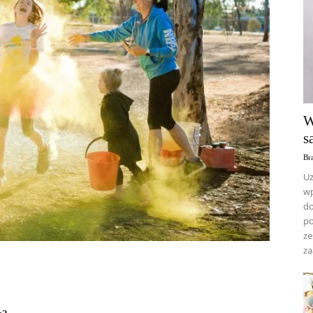
W
s
Br
Uz
wp
do
po
ze
za