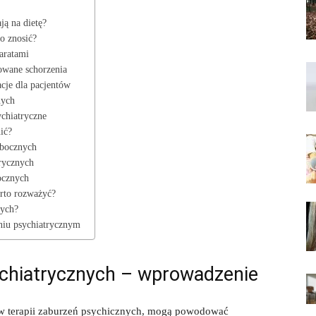
ją na dietę?
o znosić?
aratami
owane schorzenia
cje dla pacjentów
nych
ychiatryczne
nić?
 ubocznych
trycznych
ocznych
rto⁣ rozważyć?
nych?
niu⁤ psychiatrycznym
ychiatrycznych ​– wprowadzenie
i w terapii zaburzeń psychicznych, ‍mogą powodować