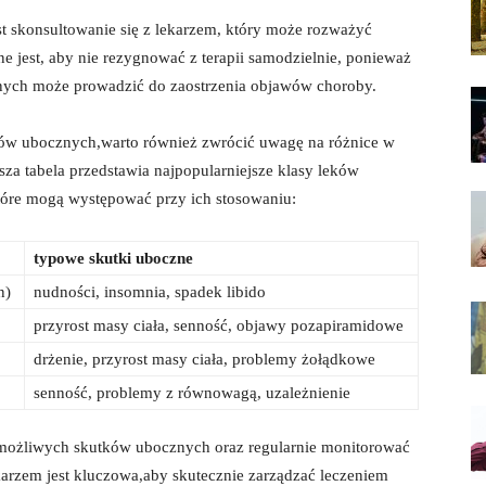
est skonsultowanie⁣ się‌ z lekarzem, ‍który może rozważyć
 ⁤jest, aby nie rezygnować z terapii samodzielnie, ponieważ
nych⁣ może prowadzić do ‌zaostrzenia objawów choroby.
 ubocznych,warto również ​zwrócić⁤ uwagę⁢ na​ różnice⁤ w
iższa tabela przedstawia najpopularniejsze klasy leków
które mogą ‍występować przy ich stosowaniu:
typowe skutki uboczne
n)
nudności, insomnia, spadek libido
przyrost masy ciała, senność, objawy pozapiramidowe
drżenie, przyrost masy ciała, ​problemy żołądkowe
senność, problemy ⁤z równowagą,⁣ uzależnienie
ym możliwych skutków ubocznych oraz regularnie monitorować
karzem jest kluczowa,aby skutecznie zarządzać leczeniem