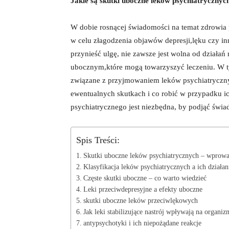
Jakie‌ są ​skutki ⁣uboczne leków psychiatrycznyc
W⁤ dobie rosnącej ​świadomości na temat‌ zdrowia 
⁣w celu złagodzenia objawów⁣ depresji,lęku czy i
przynieść ulgę, nie zawsze jest wolna od działań
ubocznym,które mogą towarzyszyć​ leczeniu. W tym
związane z przyjmowaniem leków‌ psychiatryczny
ewentualnych​ skutkach‍ i co ⁤robić w przypadku i
psychiatrycznego‌ jest niezbędna,‍ by⁢ podjąć św
Spis Treści:
Skutki uboczne⁤ leków psychiatrycznych ​– wprow
Klasyfikacja leków psychiatrycznych a⁣ ich działa
Częste skutki uboczne – ⁤co warto wiedzieć
Leki​ przeciwdepresyjne a efekty uboczne
skutki uboczne leków⁤ przeciwlękowych
Jak⁤ leki stabilizujące ⁤nastrój wpływają na organiz
antypsychotyki i ich niepożądane reakcje