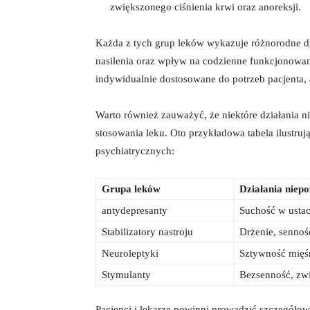
zwiększonego ciśnienia‌ krwi‍ oraz anoreksji.
Każda ⁤z tych grup leków wykazuje różnorodne​ dz
nasilenia oraz wpływ ‌na​ codzienne funkcjonowan
indywidualnie dostosowane‍ do potrzeb ⁤pacjenta, a
Warto również zauważyć, ‌że‍ niektóre działania‍
stosowania leku. Oto⁣ przykładowa tabela ilustru
psychiatrycznych:
Grupa ‌leków
Działania⁤ niep
antydepresanty
Suchość w ustac
Stabilizatory nastroju
Drżenie, senność
Neuroleptyki
Sztywność‍ mięś
Stymulanty
Bezsenność, zwi
Pacjenci i⁤ lekarze powinni prowadzić szczegóło