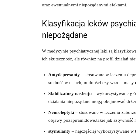
oraz ewentualnymi niepożądanymi efektami.
Klasyfikacja leków psychia
niepożądane
W medycynie psychiatrycznej leki są⁢ klasyfikowa
⁢ich skuteczność,⁤ ale również na profil działań 
Antydepresanty
– ⁢stosowane w leczeniu⁢ depr
‌suchość w ⁢ustach, nudności czy wzrost masy c
Stabilizatory nastroju
– wykorzystywane głów
działania niepożądane mogą obejmować drżeni
Neuroleptyki
– ⁣stosowane w leczeniu ⁤zaburz
⁢objawy pozapiramidowe,takie jak sztywność m
stymulanty
– ‍najczęściej ‌wykorzystywane w 