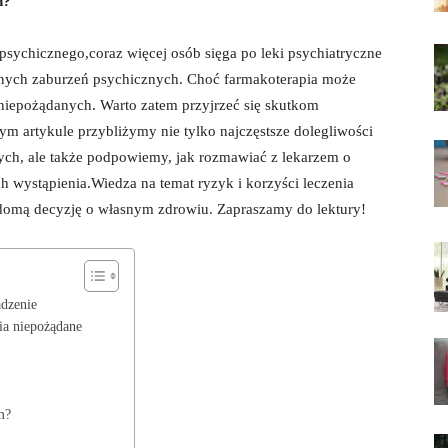
h?
psychicznego,coraz więcej osób sięga po ⁣leki ⁤psychiatryczne
nnych zaburzeń⁤ psychicznych. Choć farmakoterapia może ​
 niepożądanych. Warto ‍zatem przyjrzeć się skutkom
 artykule przybliżymy‍ nie⁤ tylko najczęstsze dolegliwości
ch, ale‍ także podpowiemy, jak rozmawiać z lekarzem o
ch ‌wystąpienia.Wiedza na temat ryzyk i ⁢korzyści leczenia
iadomą decyzję o własnym zdrowiu. Zapraszamy do⁤ lektury!
adzenie
nia niepożądane
m?