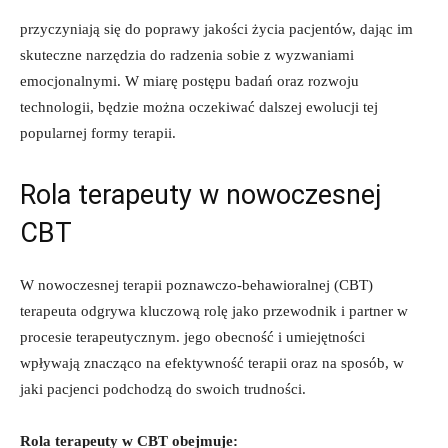
przyczyniają się‌ do poprawy ‌jakości⁢ życia pacjentów, dając im
skuteczne narzędzia do‍ radzenia sobie z wyzwaniami​
emocjonalnymi. W miarę postępu badań ⁤oraz rozwoju
technologii, będzie można‌ oczekiwać dalszej ewolucji tej​
popularnej formy terapii.
Rola terapeuty‍ w nowoczesnej
CBT
W nowoczesnej terapii poznawczo-behawioralnej (CBT)
terapeuta odgrywa kluczową​ rolę jako przewodnik i⁤ partner w
procesie terapeutycznym. jego obecność i ⁣umiejętności⁣
wpływają znacząco na⁢ efektywność terapii oraz⁤ na sposób, ‌w
jaki pacjenci ‍podchodzą do swoich‍ trudności.
Rola terapeuty ‍w CBT obejmuje: