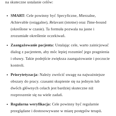
na skuteczne ‍ustalanie celów:
SMART:
Cele powinny być
S
pecyficzne,
M
ierzalne,⁤
A
chievable (osiągalne),
R
elavant (istotne) ⁢oraz
T
ime-bound
(określone​ w czasie). ⁣Ta formuła pozwala na ⁤jasne i
zrozumiałe określenie ⁤oczekiwań.
Zaangażowanie pacjenta:
Ustalając cele, ⁢warto zainicjować
dialog‍ z pacjentem, aby móc​ lepiej rozumieć‍ jego pragnienia⁤
i obawy. Takie podejście zwiększa zaangażowanie i poczucie
kontroli.
Priorytetyzacja:
Należy zwrócić uwagę na najważniejsze ​
obszary‌ do pracy. czasami skupienie się na jednym lub
dwóch głównych celach‌ jest ⁣bardziej skuteczne niż‍
rozproszenie się ⁣na ⁢wiele zadań.
Regularna weryfikacja:
Cele powinny⁢ być regularnie
przeglądane ⁣i⁣ dostosowywane w miarę postępów ⁣terapii.