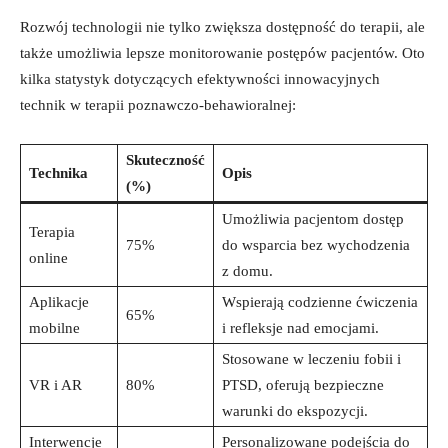
Rozwój technologii nie ‍tylko zwiększa​ dostępność⁣ do terapii,⁤ ale
także ⁤umożliwia ⁣lepsze monitorowanie⁤ postępów pacjentów. Oto
kilka statystyk dotyczących ⁢efektywności ​innowacyjnych
‌technik w ⁢terapii​ poznawczo-behawioralnej:
Skuteczność
Technika
Opis
(%)
Umożliwia pacjentom dostęp
Terapia⁢
75%
do⁢ wsparcia bez wychodzenia
online
z domu.
Aplikacje‌
Wspierają codzienne ćwiczenia
65%
mobilne
i ​refleksje nad emocjami.
Stosowane w leczeniu ⁢fobii i
VR‍ i ⁢AR
80%
PTSD, oferują ‍bezpieczne
warunki do ekspozycji.
Interwencje
Personalizowane‍ podejścia do