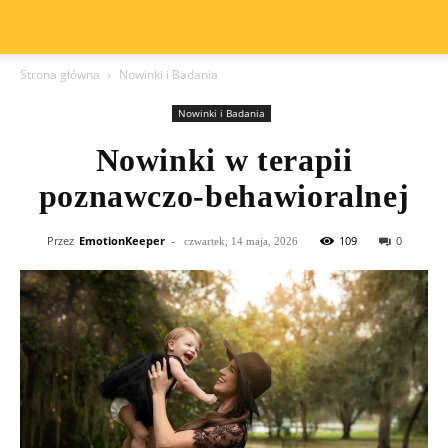
Strona główna
Nowinki i Badania
Nowinki i Badania
Nowinki w terapii
poznawczo-behawioralnej
Przez
EmotionKeeper
-
109
0
czwartek, 14 maja, 2026