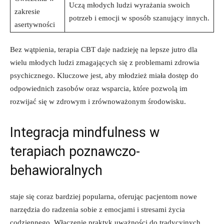
Uczą młodych⁣ ludzi wyrażania swoich⁢
zakresie
potrzeb i emocji w sposób‍ szanujący⁣ innych.
asertywności
Bez ‍wątpienia, ‍terapia CBT daje nadzieję na lepsze​ jutro dla⁤
wielu młodych ludzi zmagających ​się z problemami zdrowia⁤
psychicznego. Kluczowe jest, ⁣aby młodzież miała ⁣dostęp do
odpowiednich zasobów oraz ⁣wsparcia, które pozwolą im
rozwijać się ⁢w zdrowym i⁤ zrównoważonym środowisku.
Integracja mindfulness w
⁣terapiach ​poznawczo-
behawioralnych
staje ‌się coraz bardziej⁤ popularna, oferując pacjentom nowe
narzędzia do radzenia sobie z emocjami i‌ stresami życia
codziennego. ‍Włączenie⁣ praktyk uważności​ do tradycyjnych