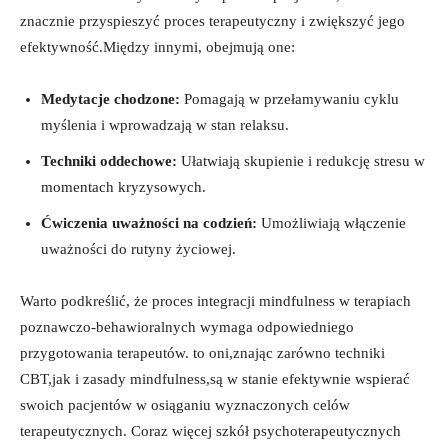
znacznie przyspieszyć proces terapeutyczny i zwiększyć jego
⁣efektywność.Między innymi, ⁣obejmują one:
Medytacje chodzone:
Pomagają w przełamywaniu cyklu
myślenia i wprowadzają w stan relaksu.
Techniki oddechowe:
Ułatwiają skupienie i redukcję stresu⁤ w
⁢momentach ⁢kryzysowych.
Ćwiczenia uważności na codzień:
Umożliwiają włączenie
‍uważności‍ do​ rutyny życiowej.
Warto podkreślić, że⁤ proces integracji mindfulness w terapiach
poznawczo-behawioralnych wymaga odpowiedniego
przygotowania terapeutów. to ‍oni,znając zarówno techniki
CBT,jak i ⁢zasady⁣ mindfulness,są w⁤ stanie efektywnie​ wspierać
swoich pacjentów w osiąganiu wyznaczonych celów ​
terapeutycznych.⁣ Coraz więcej szkół psychoterapeutycznych