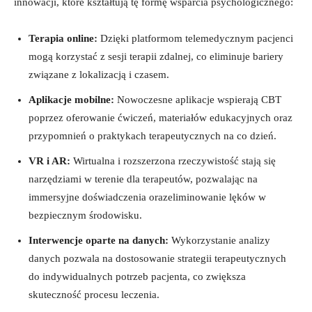
innowacji, które ⁣kształtują tę ‌formę wsparcia⁣ psychologicznego:
Terapia‌ online:
Dzięki platformom telemedycznym pacjenci⁣
mogą korzystać ⁢z ‍sesji terapii zdalnej, co eliminuje bariery
związane z lokalizacją i czasem.
Aplikacje ⁤mobilne:
Nowoczesne ⁢aplikacje wspierają CBT
poprzez ‍oferowanie ćwiczeń, materiałów edukacyjnych oraz
przypomnień o‍ praktykach terapeutycznych na co dzień.
VR i‌ AR:
Wirtualna‌ i‍ rozszerzona rzeczywistość stają⁢ się
narzędziami w terenie dla ‌terapeutów, pozwalając na
immersyjne doświadczenia orazeliminowanie lęków w
bezpiecznym środowisku.
Interwencje oparte na danych:
Wykorzystanie analizy⁤
danych pozwala na dostosowanie strategii terapeutycznych
do⁣ indywidualnych potrzeb pacjenta, co zwiększa
skuteczność procesu leczenia.