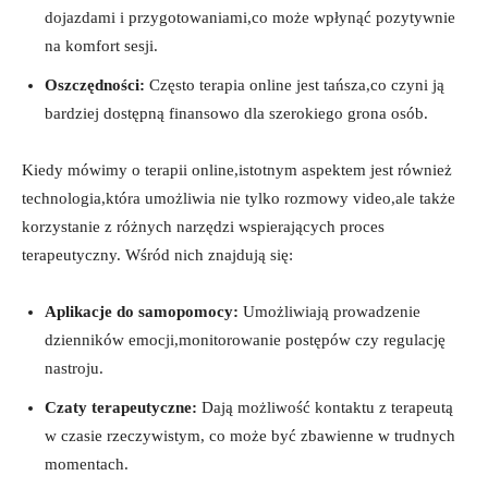
dojazdami ⁢i przygotowaniami,co​ może wpłynąć​ pozytywnie
na komfort sesji.
Oszczędności:
Często terapia online jest tańsza,co czyni ją
bardziej dostępną finansowo‍ dla⁢ szerokiego ​grona ‌osób.
Kiedy mówimy o terapii online,istotnym aspektem jest⁤ również
technologia,która umożliwia nie tylko rozmowy‌ video,ale także⁤
korzystanie z różnych ​narzędzi‌ wspierających ‌proces
terapeutyczny. Wśród nich znajdują‍ się:
Aplikacje⁢ do‌ samopomocy:
Umożliwiają prowadzenie‌
dzienników emocji,monitorowanie postępów czy⁣ regulację
⁤nastroju.
Czaty terapeutyczne:
Dają możliwość ⁤kontaktu z terapeutą
w czasie rzeczywistym,⁤ co ​może być zbawienne w trudnych
momentach.