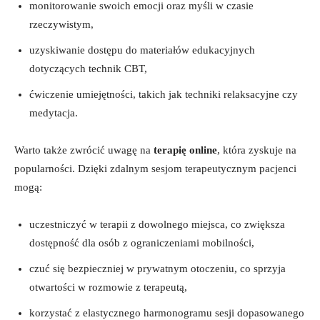
monitorowanie swoich emocji oraz myśli w czasie⁣
rzeczywistym,
uzyskiwanie dostępu do materiałów⁢ edukacyjnych
dotyczących ​technik CBT,
ćwiczenie ⁣umiejętności,⁣ takich jak techniki relaksacyjne czy
medytacja.
Warto także⁤ zwrócić‌ uwagę ⁢na​
terapię ⁣online
, która zyskuje‍ na
popularności.⁢ Dzięki​ zdalnym sesjom terapeutycznym pacjenci
mogą:
uczestniczyć ‌w terapii z ⁤dowolnego miejsca, co⁢ zwiększa
‌dostępność⁤ dla osób ‌z ograniczeniami‌ mobilności,
czuć się⁣ bezpieczniej w prywatnym otoczeniu,⁣ co ‍sprzyja
otwartości w rozmowie z terapeutą,
korzystać z elastycznego harmonogramu‌ sesji dopasowanego