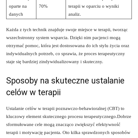
oparte na
70%
terapii w‍ oparciu ⁤o wyniki
danych
analiz.
Każda⁢ z ​tych⁢ technik znajduje swoje miejsce w⁢ terapii,​ tworząc
wszechstronny system wsparcia. ‍Dzięki nim​ pacjenci ⁤mogą
otrzymać pomoc,‌ która jest dostosowana do ⁢ich ‌stylu⁢ życia oraz
indywidualnych potrzeb, co⁤ sprawia, że‍ proces terapeutyczny
staje się bardziej ⁤zindywidualizowany i skuteczny.
Sposoby na ​skuteczne ustalanie⁣
celów w terapii
Ustalanie celów​ w terapii poznawczo-behawioralnej (CBT) to
kluczowy element skutecznego procesu ⁢terapeutycznego.Dobrze
sformułowane cele mogą znacząco zwiększyć efektywność
terapii‌ i motywację pacjenta.⁢ Oto kilka sprawdzonych ⁣sposobów