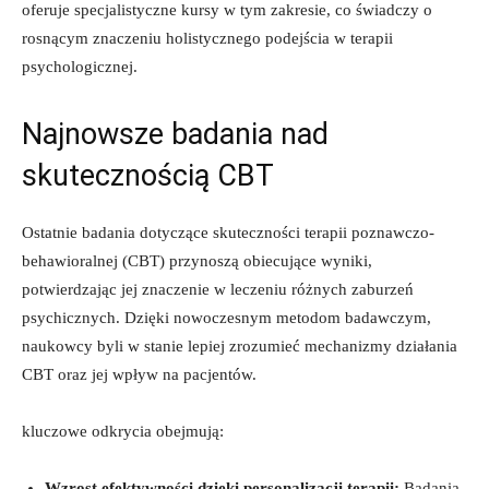
oferuje specjalistyczne ​kursy w tym zakresie, co świadczy o
rosnącym znaczeniu holistycznego podejścia⁢ w‌ terapii
psychologicznej.
Najnowsze badania nad
‍skutecznością CBT
Ostatnie⁢ badania dotyczące skuteczności terapii poznawczo-
behawioralnej (CBT) przynoszą obiecujące‌ wyniki,
⁣potwierdzając jej znaczenie w leczeniu⁣ różnych⁤ zaburzeń
⁣psychicznych. Dzięki nowoczesnym metodom⁤ badawczym,
⁤naukowcy byli w stanie⁤ lepiej⁣ zrozumieć mechanizmy‌ działania
⁢CBT oraz jej wpływ na pacjentów.
kluczowe odkrycia⁤ obejmują:
Wzrost efektywności dzięki⁤ personalizacji terapii:
Badania