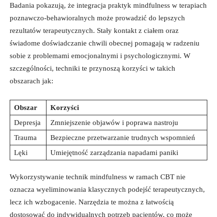
Badania pokazują, że integracja ​praktyk mindfulness w terapiach
poznawczo-behawioralnych‍ może prowadzić do ⁣lepszych
rezultatów terapeutycznych. Stały kontakt z ciałem oraz
świadome⁣ doświadczanie chwili obecnej pomagają w radzeniu
sobie ‌z⁢ problemami emocjonalnymi i psychologicznymi. ‍W
szczególności, ⁤techniki ‌te ‍przynoszą korzyści w takich
⁤obszarach jak:
Obszar
Korzyści
Depresja
Zmniejszenie ​objawów i ‌poprawa nastroju
Trauma
Bezpieczne⁤ przetwarzanie trudnych‍ wspomnień
Lęki
Umiejętność zarządzania napadami ​paniki
Wykorzystywanie‍ technik mindfulness⁤ w ⁣ramach CBT nie
oznacza wyeliminowania klasycznych podejść terapeutycznych,
lecz ich ⁣wzbogacenie. Narzędzia te można z⁣ łatwością
dostosować do indywidualnych potrzeb pacjentów, co może