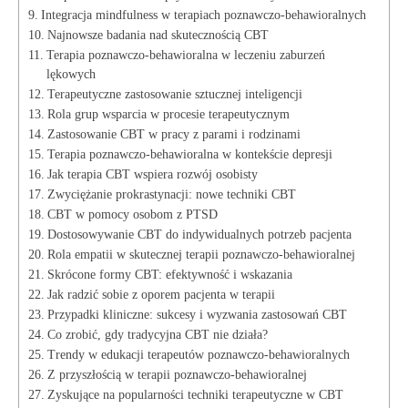
Integracja mindfulness w ⁣terapiach ​poznawczo-behawioralnych
Najnowsze badania nad ‍skutecznością CBT
Terapia poznawczo-behawioralna w leczeniu ⁢zaburzeń
lękowych
Terapeutyczne zastosowanie sztucznej ​inteligencji
Rola grup​ wsparcia ‍w procesie terapeutycznym
Zastosowanie ​CBT w‌ pracy z parami i ‌rodzinami
Terapia poznawczo-behawioralna ​w kontekście depresji
Jak‌ terapia ‍CBT wspiera rozwój⁤ osobisty
Zwyciężanie​ prokrastynacji: nowe techniki CBT
CBT ⁢w pomocy osobom z ‍PTSD
Dostosowywanie CBT do indywidualnych potrzeb pacjenta
Rola empatii w skutecznej ‌terapii poznawczo-behawioralnej
Skrócone⁢ formy​ CBT: efektywność i wskazania
Jak⁤ radzić sobie z oporem pacjenta w terapii
Przypadki kliniczne:⁣ sukcesy i‌ wyzwania zastosowań ‌CBT
Co zrobić,⁣ gdy tradycyjna CBT nie działa?
Trendy w ⁢edukacji terapeutów ⁤poznawczo-behawioralnych
Z przyszłością​ w terapii poznawczo-behawioralnej
Zyskujące na popularności techniki terapeutyczne w CBT