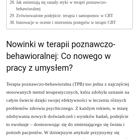
Jak zmieniają się zasady etyki ⁤w terapii poznawczo-
behawioralnej
Zrównoważone podejście: terapia i ⁢samopomoc w ‍CBT
Innowacje w⁣ ocenie i ‌mierzeniu postępów​ w terapii⁢ CBT
Nowinki w terapii poznawczo-
behawioralnej: Co nowego w
pracy z umysłem?
Terapia ​poznawczo-behawioralna (TPB) too jedna⁢ z najczęściej
stosowanych metod terapeutycznych,‌ która zdobyła uznanie ⁣na⁤
całym świecie dzięki swojej efektywności w ⁢leczeniu różnych
problemów zdrowia psychicznego.‌ Z każdym rokiem, w miarę
zdobywania nowych doświadczeń i ‍wyników⁣ badań, podejście
to ewoluuje ​– dostosowując się do zmieniającego się świata i
potrzeb pacjentów. W dzisiejszym artykule przyjrzymy się