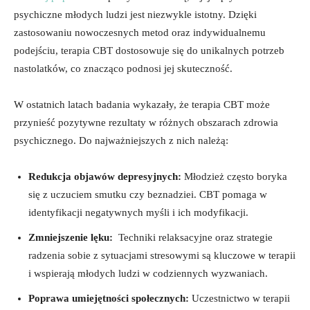
⁣psychiczne młodych ‌ludzi jest ​niezwykle‌ istotny. Dzięki
zastosowaniu⁣ nowoczesnych metod oraz⁣ indywidualnemu
podejściu, terapia CBT dostosowuje się do unikalnych potrzeb
nastolatków, co znacząco podnosi jej skuteczność.
W ostatnich latach ⁢badania ‌wykazały, że terapia CBT może
przynieść pozytywne rezultaty w różnych obszarach zdrowia
psychicznego. Do ‍najważniejszych z⁤ nich należą:
Redukcja objawów depresyjnych:
Młodzież często boryka
się z uczuciem smutku czy⁤ beznadziei. CBT pomaga w
identyfikacji negatywnych myśli i ich ‌modyfikacji.
Zmniejszenie‌ lęku:
⁢ Techniki relaksacyjne oraz​ strategie
radzenia sobie z sytuacjami stresowymi są kluczowe w terapii
‌i wspierają młodych ludzi w⁤ codziennych wyzwaniach.
Poprawa umiejętności społecznych:
Uczestnictwo w terapii