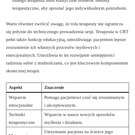
dlatego terapeuta musi elastycznie dobierać metody
terapeutyczne, aby sprostać jego indywidualnym potrzebom.
Warto również ‌zwrócić uwagę, że rola terapeuty​ nie ogranicza
się jedynie do technicznego prowadzenia sesji.⁣ Terapeuta ​w ​CBT
pełni także funkcję edukacyjną, umożliwiając pacjentom lepsze⁤
zrozumienie ich własnych⁣ procesów ‌myślowych i
emocjonalnych. Umożliwia to ⁢im rozwijanie umiejętności‍
radzenia sobie‍ z trudnościami, co jest kluczowym ⁣komponentem
skutecznej terapii.
Aspekt
Znaczenie
Wsparcie
Pomaga pacjentowi ⁣czuć ⁣się​ zrozumianym
emocjonalne
i ⁤akceptowanym.
Techniki
Wsparcie ⁤w nauce⁢ nowych ‍sposobów
terapeutyczne
myślenia​ i​ działania.
Utrzymanie pacjenta na ścieżce jego