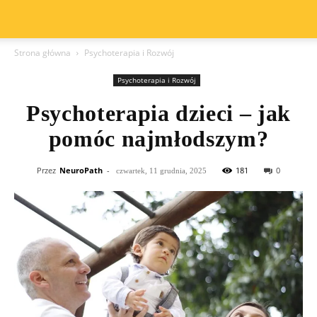
Strona główna
Psychoterapia i Rozwój
Psychoterapia i Rozwój
Psychoterapia dzieci – jak
pomóc najmłodszym?
Przez
NeuroPath
-
181
0
czwartek, 11 grudnia, 2025