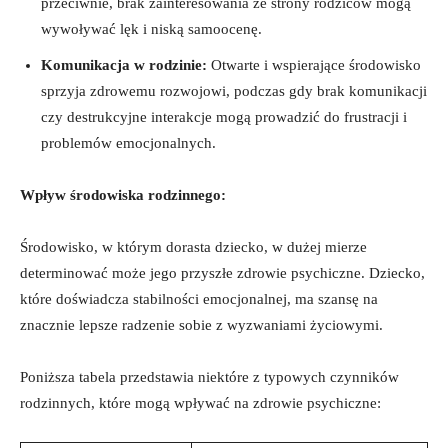
‍przeciwnie,⁣ brak‍ zainteresowania ze strony rodziców ‌mogą
wywoływać​ lęk ‌i‌ niską samoocenę.
Komunikacja w rodzinie:
Otwarte i wspierające środowisko⁢
sprzyja ⁢zdrowemu rozwojowi, podczas gdy brak komunikacji
czy ‍destrukcyjne interakcje mogą prowadzić⁣ do frustracji ‍i
problemów emocjonalnych.
Wpływ środowiska rodzinnego:
Środowisko, w którym dorasta⁢ dziecko, w dużej ⁤mierze
determinować może ​jego przyszłe zdrowie ​psychiczne. Dziecko,
które doświadcza stabilności emocjonalnej, ma szansę na
znacznie​ lepsze radzenie sobie ⁢z ⁢wyzwaniami życiowymi.
Poniższa tabela⁢ przedstawia niektóre z typowych czynników
rodzinnych, które mogą wpływać na ‍zdrowie psychiczne: