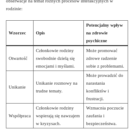
obserwacje⁣ na⁣ temat różnych procesów interakcyjnych w
rodzinie:
Potencjalny wpływ
Wzorzec
Opis
na zdrowie⁢
psychiczne
Członkowie ⁢rodziny
Może promować
Otwartość
swobodnie​ dzielą się
zdrowe radzenie
emocjami i myślami.
sobie z problemami.
Może prowadzić do⁤
Unikanie rozmowy na
narastania
Unikanie
trudne tematy.
konfliktów i
frustracji.
Członkowie rodziny
Wzmacnia poczucie
Współpraca
wspierają się nawzajem
zaufania ⁣i
w ⁤kryzysach.
bezpieczeństwa.