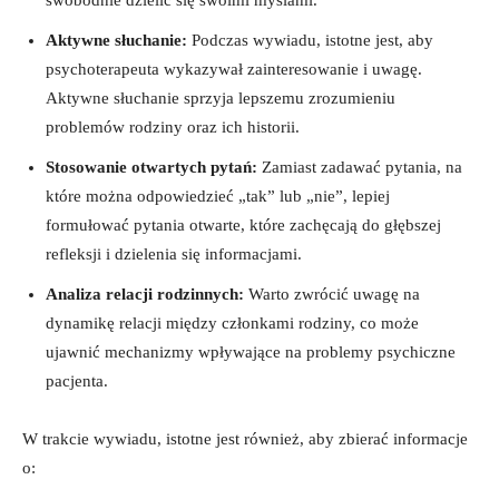
swobodnie dzielić się swoimi myślami.
Aktywne słuchanie:
Podczas wywiadu, istotne jest,⁢ aby
psychoterapeuta‍ wykazywał zainteresowanie i uwagę.
Aktywne słuchanie sprzyja lepszemu zrozumieniu⁣
problemów rodziny oraz ich historii.
Stosowanie​ otwartych ‌pytań:
‍Zamiast ‍zadawać⁤ pytania, na
które ‍można odpowiedzieć „tak” lub ​„nie”, lepiej
formułować pytania⁢ otwarte,⁤ które zachęcają do głębszej
refleksji i dzielenia się informacjami.
Analiza relacji⁢ rodzinnych:
⁤Warto zwrócić uwagę na
⁤dynamikę relacji między członkami rodziny, co ‍może
ujawnić mechanizmy ⁣wpływające na problemy psychiczne
pacjenta.
W‌ trakcie wywiadu,‌ istotne jest również, aby zbierać informacje
o: