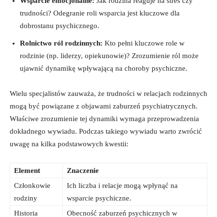
Wsparcie emocjonalne:
Jak rodzina reaguje na stres czy⁢
trudności? Odegranie roli wsparcia jest kluczowe dla
dobrostanu psychicznego.
Rolnictwo ról rodzinnych:
Kto pełni kluczowe role w
rodzinie ⁤(np. liderzy, ‍opiekunowie)?‍ Zrozumienie ról może‍
ujawnić dynamikę wpływającą na ⁤choroby psychiczne.
Wielu specjalistów zauważa, że trudności‍ w ⁣relacjach rodzinnych
mogą być powiązane‍ z⁣ objawami zaburzeń psychiatrycznych.
⁣Właściwe zrozumienie tej dynamiki wymaga przeprowadzenia
dokładnego wywiadu. Podczas takiego wywiadu warto zwrócić
uwagę na⁤ kilka ⁣podstawowych kwestii:
Element
Znaczenie
Członkowie
Ich liczba i relacje mogą wpłynąć na
rodziny
wsparcie psychiczne.
Historia
Obecność zaburzeń psychicznych w