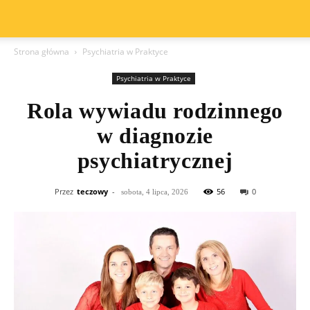
Strona główna
Psychiatria w Praktyce
Psychiatria w Praktyce
Rola wywiadu rodzinnego
w diagnozie
psychiatrycznej
Przez
teczowy
-
56
0
sobota, 4 lipca, 2026