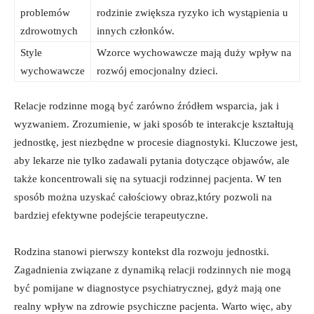
problemów
rodzinie zwiększa ryzyko ich wystąpienia u
zdrowotnych
innych członków.
Style
Wzorce wychowawcze mają duży wpływ na
wychowawcze
rozwój emocjonalny dzieci.
Relacje⁢ rodzinne ​mogą być zarówno źródłem wsparcia, jak i‌
wyzwaniem. Zrozumienie, w jaki sposób​ te interakcje kształtują
⁢jednostkę, jest niezbędne ‍w procesie diagnostyki. Kluczowe jest,
aby lekarze nie‍ tylko‌ zadawali pytania dotyczące objawów, ale
‌także koncentrowali​ się na sytuacji rodzinnej pacjenta. ⁣W ten
sposób można uzyskać ⁣całościowy obraz,który ​pozwoli na
bardziej⁤ efektywne podejście terapeutyczne.
Rodzina‌ stanowi pierwszy kontekst⁤ dla ⁢rozwoju jednostki.
Zagadnienia związane z⁤ dynamiką relacji ​rodzinnych nie mogą
⁤być pomijane w diagnostyce psychiatrycznej, ⁢gdyż mają ​one
⁢realny wpływ na zdrowie ⁤psychiczne pacjenta. Warto więc, aby