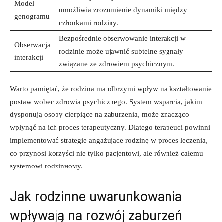
Model
umożliwia zrozumienie dynamiki między
genogramu
członkami rodziny.
Bezpośrednie obserwowanie interakcji⁣ w
Obserwacja
rodzinie może ⁤ujawnić subtelne sygnały
interakcji
⁣związane ze zdrowiem psychicznym.
Warto pamiętać, że rodzina ma olbrzymi ‍wpływ ⁤na kształtowanie
postaw​ wobec zdrowia psychicznego. System wsparcia, ⁣jakim
dysponują ​osoby cierpiące⁢ na zaburzenia, może znacząco
wpłynąć na ⁣ich⁤ proces ⁢terapeutyczny. Dlatego terapeuci powinni⁣
implementować strategie ​angażujące rodzinę w proces leczenia,
co przynosi⁢ korzyści nie tylko pacjentowi, ale również ⁣całemu
systemowi ⁢rodzinному.
Jak‌ rodzinne‍ uwarunkowania
wpływają na rozwój⁤ zaburzeń