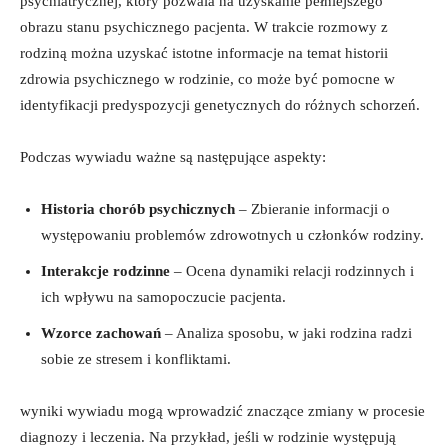
⁣psychiatrycznej, który pozwala⁣ na uzyskanie pełniejszego
obrazu stanu‍ psychicznego pacjenta. W trakcie rozmowy z
rodziną⁣ można uzyskać istotne informacje na ⁣temat ‌historii
‌zdrowia⁣ psychicznego w rodzinie, co może być pomocne w
identyfikacji predyspozycji genetycznych do ⁣różnych schorzeń.
Podczas wywiadu ważne są następujące aspekty:
Historia‌ chorób ‌psychicznych
– Zbieranie informacji o
występowaniu problemów zdrowotnych u członków rodziny.
Interakcje rodzinne
– Ocena dynamiki relacji ‌rodzinnych i
ich wpływu na samopoczucie pacjenta.
Wzorce‌ zachowań
– Analiza sposobu,⁣ w jaki rodzina radzi
sobie ze stresem i konfliktami.
wyniki wywiadu mogą ‍wprowadzić znaczące zmiany⁤ w procesie
diagnozy i​ leczenia. Na⁣ przykład, jeśli w rodzinie występują