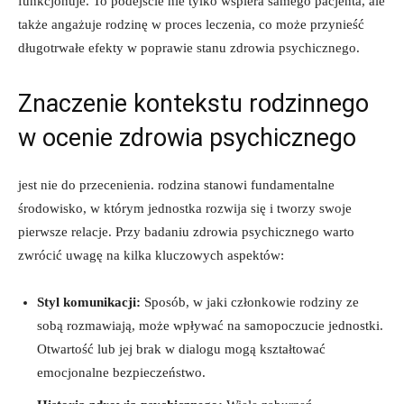
⁣funkcjonuje. To podejście nie tylko wspiera ⁤samego pacjenta, ale⁣
także angażuje rodzinę w proces‍ leczenia, co może przynieść
długotrwałe efekty⁤ w poprawie stanu zdrowia psychicznego.
Znaczenie kontekstu⁤ rodzinnego⁤
w ocenie zdrowia psychicznego
jest‌ nie do przecenienia. ⁤rodzina stanowi ‌fundamentalne
⁢środowisko, w którym ⁤jednostka rozwija się i tworzy swoje
pierwsze relacje. Przy badaniu zdrowia psychicznego warto
zwrócić ⁣uwagę na kilka kluczowych aspektów:
Styl komunikacji:
Sposób, w jaki‌ członkowie rodziny ⁢ze ​
sobą rozmawiają, może wpływać na samopoczucie jednostki.⁤
Otwartość lub jej brak w‍ dialogu mogą kształtować
emocjonalne bezpieczeństwo.