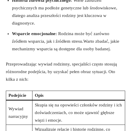
Historia zdrowia psychicznego:
Wiele⁣ zaburzeń
psychicznych ma podłoże ⁣genetyczne lub⁤ środowiskowe,
dlatego analiza przeszłości ‍rodziny jest kluczowa w
diagnostyce.
Wsparcie ‍emocjonalne:
Rodzina może być zarówno
źródłem wsparcia, jak i​ źródłem stresu.Warto zbadać, jakie
mechanizmy⁤ wsparcia są dostępne ⁢dla osoby badanej.
Przeprowadzając wywiad rodzinny, specjaliści często stosują
różnorodne podejścia, by uzyskać pełen obraz sytuacji. Oto
kilka ⁣z‍ nich:
Podejście
Opis
Skupia się na opowieści członków⁢ rodziny i ich
Wywiad
doświadczeniach, co może ujawnić głębsze
narracyjny
więzi i emocje.
Wizualizuje relacje i‌ historie rodzinne, co