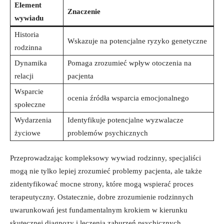
Element
Znaczenie
wywiadu
Historia⁣
Wskazuje na potencjalne ryzyko genetyczne
rodzinna
Dynamika
Pomaga zrozumieć wpływ otoczenia na
relacji
pacjenta
Wsparcie
ocenia⁤ źródła wsparcia emocjonalnego
społeczne
Wydarzenia
Identyfikuje⁢ potencjalne wyzwalacze
życiowe
problemów psychicznych
Przeprowadzając kompleksowy wywiad rodzinny, specjaliści
mogą nie tylko lepiej ⁢zrozumieć problemy pacjenta, ale także
zidentyfikować mocne strony, które mogą wspierać‌ proces
⁢terapeutyczny. Ostatecznie, dobre zrozumienie rodzinnych
uwarunkowań jest fundamentalnym krokiem w kierunku
skutecznej‍ diagnozy i leczenia ‌zaburzeń ⁢psychicznych.