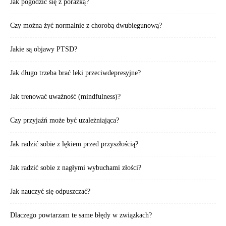
Jak pogodzić się z porażką?
Czy można żyć normalnie z chorobą dwubiegunową?
Jakie są objawy PTSD?
Jak długo trzeba brać leki przeciwdepresyjne?
Jak trenować uważność (mindfulness)?
Czy przyjaźń może być uzależniająca?
Jak radzić sobie z lękiem przed przyszłością?
Jak radzić sobie z nagłymi wybuchami złości?
Jak nauczyć się odpuszczać?
Dlaczego powtarzam te same błędy w związkach?