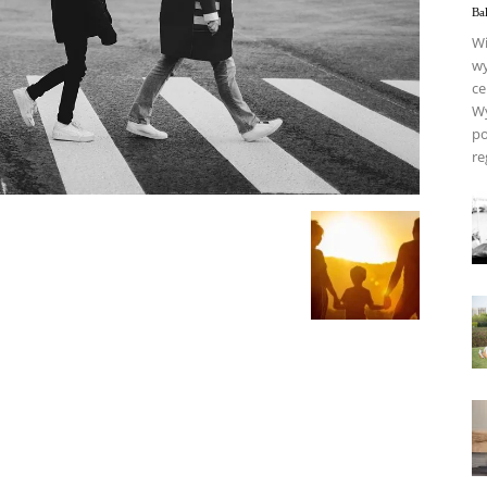
Ba
Wi
wy
ce
Wy
po
re