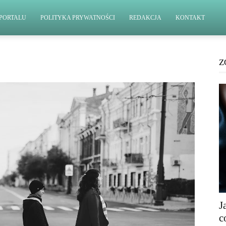
PORTALU
POLITYKA PRYWATNOŚCI
REDAKCJA
KONTAKT
Z
J
c