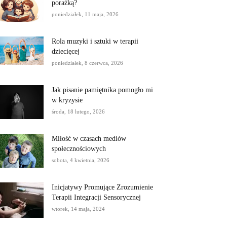
porażką?
poniedziałek, 11 maja, 2026
Rola muzyki i sztuki w terapii
dziecięcej
poniedziałek, 8 czerwca, 2026
Jak pisanie pamiętnika pomogło mi
w kryzysie
środa, 18 lutego, 2026
Miłość w czasach mediów
społecznościowych
sobota, 4 kwietnia, 2026
Inicjatywy Promujące Zrozumienie
Terapii Integracji Sensorycznej
wtorek, 14 maja, 2024