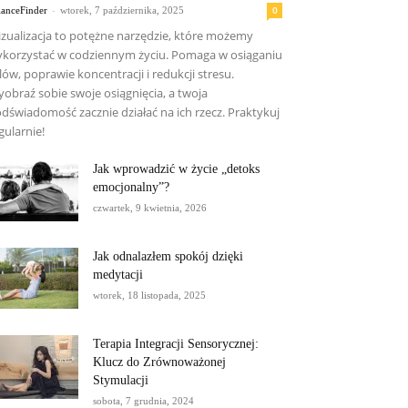
-
0
lanceFinder
wtorek, 7 października, 2025
zualizacja to potężne narzędzie, które możemy
korzystać w codziennym życiu. Pomaga w osiąganiu
lów, poprawie koncentracji i redukcji stresu.
obraź sobie swoje osiągnięcia, a twoja
dświadomość zacznie działać na ich rzecz. Praktykuj
gularnie!
Jak wprowadzić w życie „detoks
emocjonalny”?
czwartek, 9 kwietnia, 2026
Jak odnalazłem spokój dzięki
medytacji
wtorek, 18 listopada, 2025
Terapia Integracji Sensorycznej:
Klucz do Zrównoważonej
Stymulacji
sobota, 7 grudnia, 2024