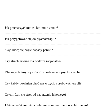
POLECAMY TAKŻE:
Jak przebaczyć komuś, kto mnie zranił?
Jak przygotować się do psychoterapii?
Skąd biorą się nagłe napady paniki?
Czy strach zawsze ma podłoże racjonalne?
Dlaczego boimy się mówić o problemach psychicznych?
Czy każdy powinien choć raz w życiu spróbować terapii?
Czym różni się stres od zaburzenia lękowego?
Jakie nawyki sprzyjają dobremu samopoczuciu psychicznemu?