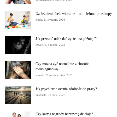
Uzależnienia behawioralne – od telefonu po zakupy
środa, 21 stycznia, 2026
Jak przestać odkładać życie „na później”?
czwartek, 5 marca, 2026
Czy można żyć normalnie z chorobą
dwubiegunową?
wtorek, 21 października, 2025
Jak psychiatria ocenia zdolność do pracy?
niedziela, 24 maja, 2026
Czy kary i nagrody naprawdę działają?