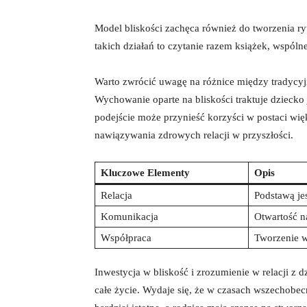
Model bliskości zachęca również ⁢do tworzenia ry
‍takich działań to⁢ czytanie razem książek,​ wspó
Warto zwrócić uwagę na różnice między tradycyj
Wychowanie oparte‍ na bliskości traktuje dziecko 
podejście może⁢ przynieść korzyści w postaci więk
nawiązywania zdrowych relacji w‌ przyszłości.
Kluczowe Elementy
Opis
Relacja
Podstawą jes
Komunikacja
Otwartość‍ n
Współpraca
Tworzenie ws
Inwestycja w bliskość i zrozumienie w relacji​ z
całe życie.⁣ Wydaje się, że ⁢w czasach wszechobecn