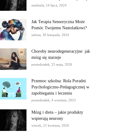
niedziela, 14 lipca, 2024
Jak Terapia Sensoryczna Może
Pomóc Twojemu Nastolatkowi?
sobota, 30 listopada, 2024
Choroby neurodegeneracyjne: jak
mózg się starzeje
poniedziałek, 25 maja, 2026
Przemoc szkolna: Rola Poradni
Psychologiczno-Pedagogicznej w
zapobieganiu i leczeniu
poniedziałek, 4 września, 2023
Mózg i dieta – jakie produkty
wspierają neurony
wtorek, 21 kwietnia, 2026