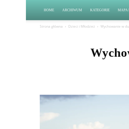
HOME
ARCHIWUM
KATEGORIE
MAPA 
Strona główna
Dzieci i Młodzież
Wychowanie w duch
Wychow