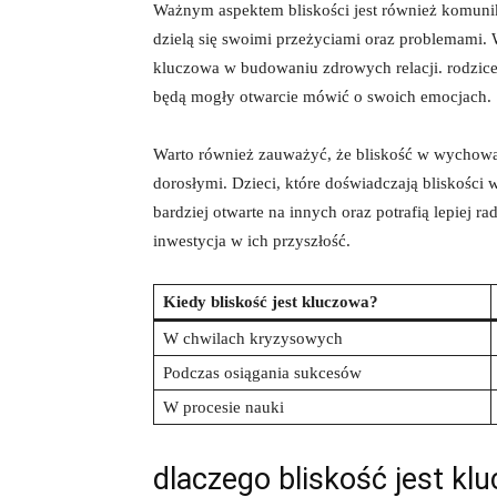
Ważnym ‍aspektem bliskości jest również komunik
dzielą się swoimi przeżyciami​ oraz problemami.⁣ 
kluczowa w budowaniu zdrowych relacji. rodzice ‌po
będą mogły otwarcie ⁣mówić o swoich emocjach.
Warto również zauważyć, ⁢że⁤ bliskość w wychowan
dorosłymi. ⁢Dzieci, ​które doświadczają bliskości 
bardziej otwarte na innych oraz potrafią‍ lepiej r
inwestycja w⁤ ich przyszłość.
Kiedy bliskość⁢ jest kluczowa?
W chwilach kryzysowych
Podczas osiągania sukcesów
W procesie ⁤nauki
dlaczego bliskość jest kl