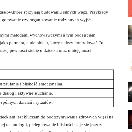
tuałów,które sprzyjają budowaniu silnych więzi. Przykłady
lne ⁤gotowanie⁣ czy organizowanie rodzinnych wyjść.
nymi metodami wychowawczymi‍ a⁣ tym ‌podejściem.‌
jako partnera, a nie obiekt, który ⁣należy kontrolować.To
szej pewności siebie u dziecka ⁤oraz umiejętności
t zaufanie i bliskość emocjonalna.
a ⁤dialog i aktywne⁣ słuchanie.
pólnych⁢ działań⁣ i rytuałów.
 dzieckiem jest kluczem do ⁢podtrzymywania zdrowych więzi na
ej technologii, pielęgnowanie ⁣bliskości staje się jeszcze