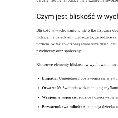
bardziej istotne,⁤ a rodzice mają szansę na​ stwo
Czym jest bliskość w wy
Bliskość w wychowaniu to nie‍ tylko fizyczna ob
rodzicem a ‌dzieckiem. Oznacza ⁣to, że rodzice są 
uczucia. W tak stworzonej atmosferze dzieci czują
psychiczny oraz​ społeczny.
Kluczowe elementy ⁢bliskości w ⁢wychowaniu to:
Empatia:
​Umiejętność⁤ postawienia się⁣ w sytu
Otwartość:
Swoboda‌ w dzieleniu się myślami ‌
Wzajemne ⁤wsparcie:
rodzice i dzieci wspier
Bezwarunkowa‍ miłość:
Akceptacja dziecka tak