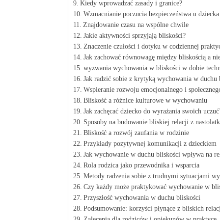
Kiedy wprowadzać zasady ⁢i granice?
Wzmacnianie poczucia bezpieczeństwa u dziecka
Znajdowanie czasu na wspólne chwile
Jakie aktywności sprzyjają bliskości?
Znaczenie czułości i ‍dotyku w codziennej prakty
Jak zachować równowagę między‍ bliskością a nie
wyzwania wychowania w bliskości w dobie techn
Jak radzić sobie z krytyką wychowania w duchu ​
Wspieranie rozwoju emocjonalnego i społeczneg
Bliskość a ⁣różnice kulturowe w wychowaniu
Jak zachęcać dziecko do wyrażania swoich uczuć
Sposoby na budowanie bliskiej relacji z nastolat
Bliskość a⁢ rozwój ‍zaufania w rodzinie
Przykłady pozytywnej komunikacji ⁤z dzieckiem
Jak ​wychowanie w duchu bliskości wpływa na⁢ re
Rola rodzica ⁤jako⁤ przewodnika ⁣i⁤ wsparcia
Metody radzenia sobie z trudnymi sytuacjami ⁢
Czy ⁢każdy może praktykować wychowanie w bli
Przyszłość⁣ wychowania w ⁢duchu bliskości
Podsumowanie: korzyści⁤ płynące⁢ z ​bliskich relac
Zalecenia dla rodziców ‍i opiekunów w praktyce