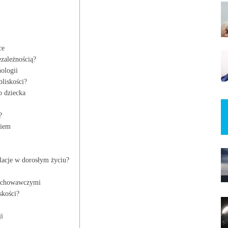
ce
zależnością?
ologii
bliskości?
o dziecka
?
kiem
lacje w dorosłym życiu?
wychowawczymi
skości?
ji