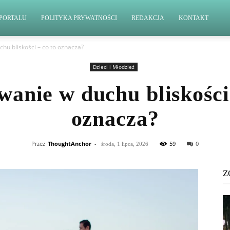
PORTALU
POLITYKA PRYWATNOŚCI
REDAKCJA
KONTAKT
u bliskości – co to oznacza?
Dzieci i Młodzież
anie w duchu bliskości 
oznacza?
Przez
ThoughtAnchor
-
59
0
środa, 1 lipca, 2026
Z