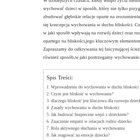
W dzisiejszych czasach, kiedy tempo życia nieustan
wychować dzieci w‍ sposób, który nie​ tylko przy
zbudować głębokie relacje oparte na⁤ zrozumieniu
się koncepcja wychowania w⁤ duchu bliskości. Co 
w jaki sposób wpływają na rozwój dzieci ​oraz ro
opartego na ⁣bliskości,jego kluczowym‍ elemento
Zapraszamy do odkrywania‌ tej​ fascynującej ‍ścież
również sposób,w jaki postrzegamy wychowanie
Spis Treści:
Wprowadzenie do ​wychowania ​w duchu⁢ bliskości
Czym jest bliskość w wychowaniu?
dlaczego bliskość jest kluczowa dla rozwoju dziec
Zasady wychowania ​w ‌duchu bliskości
Jak budować bezpieczne więzi z dzieckiem?
Znaczenie empatii w relacjach rodzic-dziecko
Rola‍ aktywnego słuchania w⁤ wychowaniu
Jak reagować na emocje dziecka?