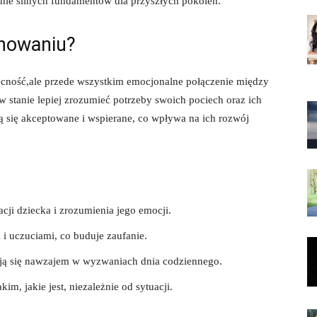
rzenie silnych fundamentów dla przyszłych ​pokoleń.
chowaniu?
ecność,ale przede wszystkim emocjonalne połączenie​ między ​
w⁣ stanie lepiej⁤ zrozumieć⁢ potrzeby swoich pociech oraz ich
 się akceptowane‍ i wspierane, co‍ wpływa​ na ich rozwój
acji dziecka i zrozumienia ⁤jego​ emocji.
i uczuciami, co ⁤buduje zaufanie.
ają się​ nawzajem w wyzwaniach⁤ dnia codziennego.
im, jakie jest, niezależnie od sytuacji.