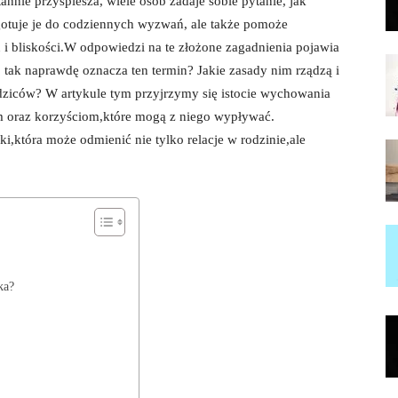
nie ​przyspiesza, wiele osób zadaje ​sobie pytanie, jak⁤
gotuje je ⁣do codziennych wyzwań, ‍ale⁢ także pomoże
 i bliskości.W odpowiedzi na te złożone zagadnienia‍ pojawia
tak naprawdę oznacza ten termin?‌ Jakie zasady⁢ nim⁤ rządzą i
dziców?‍ W artykule tym⁣ przyjrzymy się istocie wychowania
m oraz ⁣korzyściom,które mogą z niego wypływać.
ki,która może⁢ odmienić nie tylko relacje w​ rodzinie,ale
.
ka?