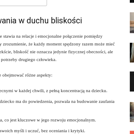
nia ​w duchu⁢ bliskości
 stawia na relacje i⁤ emocjonalne ​połączenie pomiędzy
 leży zrozumienie, że każdy moment spędzony razem może mieć
ie, bliskość nie oznacza jedynie ⁤fizycznej obecności, ale​
 potrzeby ‍drugiego człowieka.
 obejmować ⁤różne aspekty:
cnymi w każdej chwili, z⁢ pełną koncentracją na dziecku.
 dziecko ma do powiedzenia, pozwala na budowanie zaufania
ha, co jest ‌kluczowe w jego rozwoju emocjonalnym.
ich ‌myśli ​i uczuć,​ bez⁢ oceniania i ‌krytyki.