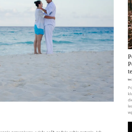
P
P
t
te
Po
kl
di
le
wp