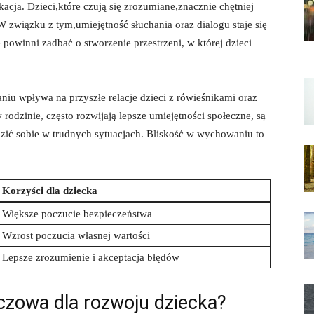
acja. Dzieci,które czują się zrozumiane,znacznie chętniej
W związku z tym,umiejętność ⁢słuchania oraz dialogu staje się
winni zadbać ‌o ⁣stworzenie ⁤przestrzeni,‍ w której dzieci
iu wpływa na przyszłe ⁣relacje dzieci‌ z rówieśnikami oraz
w rodzinie, często rozwijają lepsze umiejętności społeczne, są
adzić‍ sobie w trudnych sytuacjach. Bliskość w ⁢wychowaniu to
Korzyści ⁤dla dziecka
Większe ​poczucie bezpieczeństwa
Wzrost poczucia własnej wartości
Lepsze zrozumienie i akceptacja błędów
uczowa dla rozwoju dziecka?