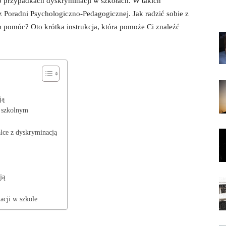
o przypadkach​ dyskryminacji w szkołach.‌ W takich
 Poradni Psychologiczno-Pedagogicznej. Jak radzić sobie z⁢
 ‍pomóc? Oto ​krótka instrukcja, która pomoże Ci znaleźć
ją
u szkolnym
lce z dyskryminacją
ją
acji w szkole