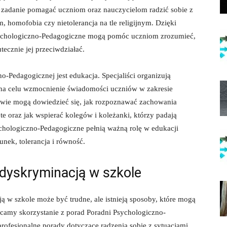
 zadanie⁤ pomagać uczniom oraz nauczycielom radzić sobie z
m, homofobia czy nietolerancja na tle religijnym. Dzięki
sychologiczno-Pedagogiczne mogą pomóc uczniom zrozumieć,⁣
tecznie jej przeciwdziałać.
-Pedagogicznej jest edukacja.‌ Specjaliści organizują
ce na celu wzmocnienie świadomości uczniów w zakresie
owie mogą dowiedzieć się, jak rozpoznawać zachowania
e oraz jak ⁣wspierać⁤ kolegów i koleżanki, którzy padają
sychologiczno-Pedagogiczne pełnią ważną rolę w edukacji
unek, tolerancja i równość.
 dyskryminacją w szkole
ją w​ szkole może być⁣ trudne, ale istnieją sposoby, które mogą
camy skorzystanie z‍ porad Poradni ‍Psychologiczno-
fesjonalne⁤ porady dotyczące ‍radzenia ⁤sobie z​ sytuacjami​