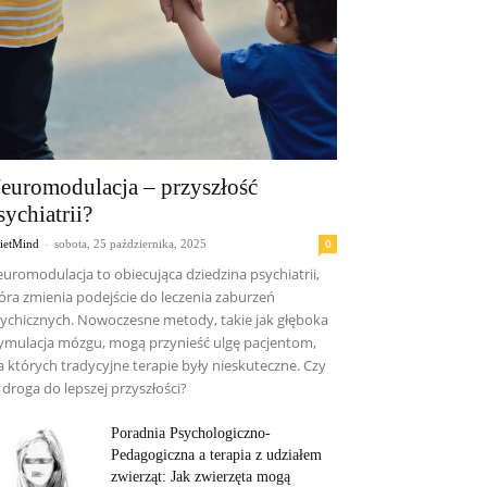
euromodulacja – przyszłość
sychiatrii?
-
0
ietMind
sobota, 25 października, 2025
uromodulacja to obiecująca dziedzina psychiatrii,
óra zmienia podejście do leczenia zaburzeń
ychicznych. Nowoczesne metody, takie jak głęboka
ymulacja mózgu, mogą przynieść ulgę pacjentom,
a których tradycyjne terapie były nieskuteczne. Czy
 droga do lepszej przyszłości?
Poradnia Psychologiczno-
Pedagogiczna a terapia z udziałem
zwierząt: Jak zwierzęta mogą