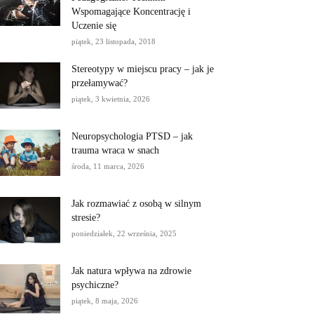
Wspomagające Koncentrację i
Uczenie się
piątek, 23 listopada, 2018
Stereotypy w miejscu pracy – jak je
przełamywać?
piątek, 3 kwietnia, 2026
Neuropsychologia PTSD – jak
trauma wraca w snach
środa, 11 marca, 2026
Jak rozmawiać z osobą w silnym
stresie?
poniedziałek, 22 września, 2025
Jak natura wpływa na zdrowie
psychiczne?
piątek, 8 maja, 2026