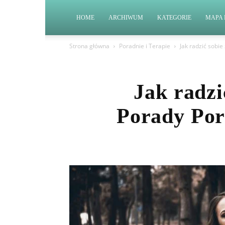
HOME
ARCHIWUM
KATEGORIE
MAPA 
Strona główna
Poradnie i Terapie
Jak radzić sobi
Jak radzi
Porady Por