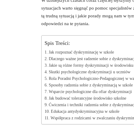
W ⁣dzisiejszych czasach coraz częściej słyszymy 
sytuacjach warto sięgnąć po pomoc specjalistów z
tą trudną sytuacją i jakie porady mogą nam w tym
odpowiedzi na te ⁢pytania.
Spis Treści:
Jak ​rozpoznać dyskryminację ‍w szkole
Dlaczego ważne jest radzenie sobie z dyskryminac
Jakie są różne formy ⁣dyskryminacji w środowisk
Skutki psychologiczne dyskryminacji⁢ u ⁤uczniów
Rola Poradni Psychologiczno-Pedagogicznej w⁢ wa
Sposoby radzenia sobie⁣ z dyskryminacją w szkole
Wsparcie psychologiczne dla ofiar dyskryminacji
Jak budować tolerancyjne środowisko szkolne
Ćwiczenia i techniki radzenia ​sobie z dyskryminac
Edukacja antydyskryminacyjna w⁣ szkole
Współpraca⁢ z rodzicami ⁣w zwalczaniu dyskrymin