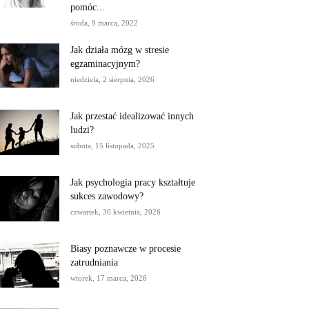
pomóc...
środa, 9 marca, 2022
Jak działa mózg w stresie
egzaminacyjnym?
niedziela, 2 sierpnia, 2026
Jak przestać idealizować innych
ludzi?
sobota, 15 listopada, 2025
Jak psychologia pracy kształtuje
sukces zawodowy?
czwartek, 30 kwietnia, 2026
Biasy poznawcze w procesie
zatrudniania
wtorek, 17 marca, 2026