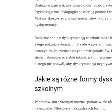
Dlatego ważne jest, aby umieć sobie radzić z s
Psychologiczno-Pedagogiczne‍ oferują pomoc i wsp
Możesz skorzystać‌ z​ porad specjalistów, którzy
⁤dyskryminacją.
Radzenie‍ sobie z dyskryminacją w szkole może by
z tego rodzaju sytuacjami. Przede ⁢wszystkim waż
nauczycieli, rodziców i innych profesjonalistów.
siebie i ‍akceptować siebie⁣ takimi, jakimi⁣ jesteś
dlatego nie pozwól, aby dyskryminacja negatywn
Jakie są różne formy ⁣dys
szkolnym
W środowisku szkolnym można spotkać wiele róż
na⁣ uczniów.‍ Niektóre z najczęstszych form to: