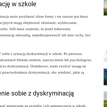
cję ‍w szkole
yminacja może przybierać różne formy‍ i nie zawsze jest łatwa
acyjnych mogą obejmować obrażanie, wykluczanie,
oby. Jeśli masz wrażenie, że jesteś traktowany
ć, orientację seksualną, niepełnosprawność lub inne cechy, być
ć sobie z sytuacją dyskryminacji w szkole. Po pierwsze,‍
adczeniach​ bliskim osobom,‍ nauczycielom lub psychologowi.
obliczu dyskryminacji. Dodatkowo, warto zwrócić‍ uwagę na
 i przeciwdziałania ⁤dyskryminacji, aby wiedzieć, jakie są
nie sobie z dyskryminacją
wać negatywnie na uczniów ⁢i ich samopoczucie‌ w szkole.