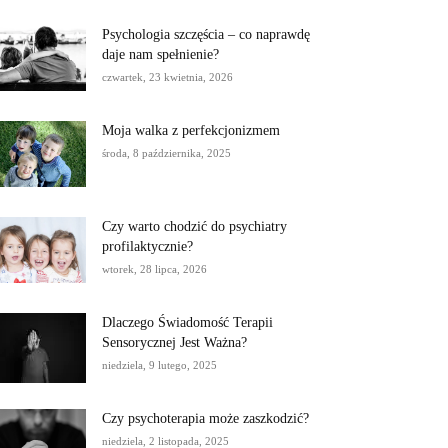
Psychologia szczęścia – co naprawdę
daje nam spełnienie?
czwartek, 23 kwietnia, 2026
Moja walka z perfekcjonizmem
środa, 8 października, 2025
Czy warto chodzić do psychiatry
profilaktycznie?
wtorek, 28 lipca, 2026
Dlaczego Świadomość Terapii
Sensorycznej Jest Ważna?
niedziela, 9 lutego, 2025
Czy psychoterapia może zaszkodzić?
niedziela, 2 listopada, 2025