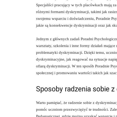
Specjaliści pracujący w tych placówkach mają za
różnymi formami dyskryminacji, takimi​ jak rasiz
swojemu wsparciu i doświadczeniu, Poradnie P
jakie są konsekwencje dyskryminacji oraz jak sku
Jednym z ‍głównych zadań Poradni Psychologiczno
warsztaty, szkolenia i inne formy działań ‍mają
problematyki dyskryminacji. Dzięki temu, uczni
dyskryminacyjne, jak reagować na sytuacje napięt
ofiarą⁤ dyskryminacji. W ten‌ sposób Poradnie P
społecznej i promowaniu wartości takich jak szac
Sposoby radzenia sobie⁣ z
Warto pamiętać, że radzenie⁤ sobie⁣ z dyskryminac
pomóc uczniom‍ przezwyciężyć te trudności. Zale
Pedagogicznej, gdzie można uzyskać⁣ wsparcie i pro