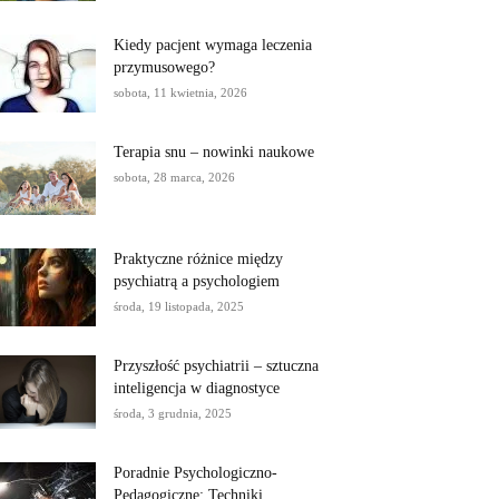
Kiedy pacjent wymaga leczenia
przymusowego?
sobota, 11 kwietnia, 2026
Terapia snu – nowinki naukowe
sobota, 28 marca, 2026
Praktyczne różnice między
psychiatrą a psychologiem
środa, 19 listopada, 2025
Przyszłość psychiatrii – sztuczna
inteligencja w diagnostyce
środa, 3 grudnia, 2025
Poradnie Psychologiczno-
Pedagogiczne: Techniki