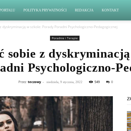
PORTALU
POLITYKA PRYWATNOŚCI
REDAKCJA
KONTAKT
e z dyskryminacją w szkole: Porady Poradni Psychologiczno-Pedagogicznej
Poradnie i Terapie
ć sobie z dyskryminacją
adni Psychologiczno-Pe
Przez
teczowy
-
549
0
niedziela, 9 stycznia, 2022
Z