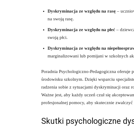
Dyskryminacja ze względu⁣ na‍ rasę
– uczniow
na⁤ swoją rasę.
Dyskryminacja ze względu na płeć
– dziewcz
swoją płci.
Dyskryminacja ze względu na niepełnospra
marginalizowani lub pomijani w szkolnych a
Poradnia ‍Psychologiczno-Pedagogiczna oferuje 
środowisku szkolnym.⁢ Dzięki wsparciu⁤ specjalis
radzenia sobie z sytuacjami dyskryminacji oraz ro
Ważne jest, ⁢aby każdy uczeń ⁣czuł się akceptowa
profesjonalnej pomocy, aby skutecznie zwalczyć
Skutki psychologiczne dys