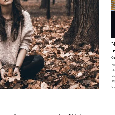
N
p
Qu
Ne
kt
ps
st
dl
to