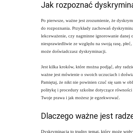
Jak ​rozpoznać dyskrymina
Po⁤ pierwsze, ⁤ważne​ jest‌ zrozumienie, że‌ dyskr
do rozpoznania. Przykłady zachowań dyskrymin
lekceważenie, czy nagminne ignorowanie danej‌ os
⁢niesprawiedliwie ⁢ze względu​ na swoją rasę,⁣ płe
⁣może doświadczasz dyskryminacji.
Jest kilka​ kroków, które można podjąć, aby radzi
ważne jest mówienie o​ swoich uczuciach i doświ
Pamiętaj, że nikt nie⁤ powinien czuć się sam w ⁤
politykę i procedury‌ szkolne⁣ dotyczące ‌równości
Twoje⁤ prawa i​ jak możesz je egzekwować.
Dlaczego ważne jest radze
Dyskryminacja to trudny temat, który ‍może wpły