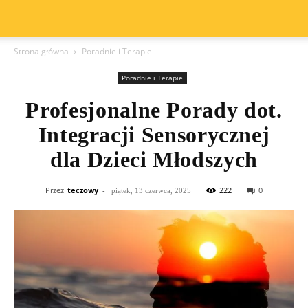
Strona główna
Poradnie i Terapie
Poradnie i Terapie
Profesjonalne Porady dot.
Integracji Sensorycznej
dla Dzieci Młodszych
Przez
teczowy
-
222
0
piątek, 13 czerwca, 2025