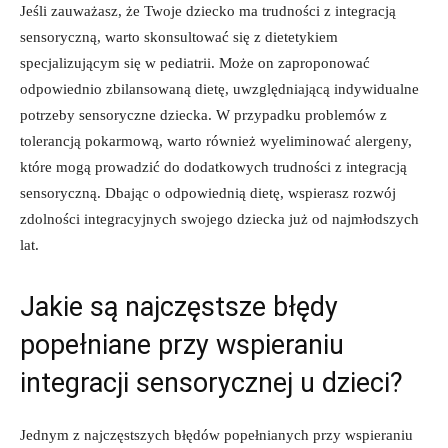
Jeśli⁣ zauważasz,‌ że Twoje dziecko ma trudności z integracją
sensoryczną, warto skonsultować się z dietetykiem
specjalizującym ⁢się w pediatrii.​ Może on zaproponować
⁣odpowiednio zbilansowaną dietę, uwzględniającą indywidualne​
potrzeby sensoryczne ⁣dziecka. ⁤W ⁢przypadku problemów z⁣
tolerancją pokarmową, ‌warto również ‌wyeliminować alergeny,
które mogą prowadzić do dodatkowych trudności z integracją‍
sensoryczną.⁢ Dbając o odpowiednią⁤ dietę,⁣ wspierasz ⁢rozwój‍
zdolności integracyjnych swojego ‌dziecka​ już ‍od najmłodszych
lat.
Jakie są najczęstsze błędy
popełniane przy wspieraniu
integracji sensorycznej u⁣ dzieci?
Jednym ​z najczęstszych błędów popełnianych przy wspieraniu