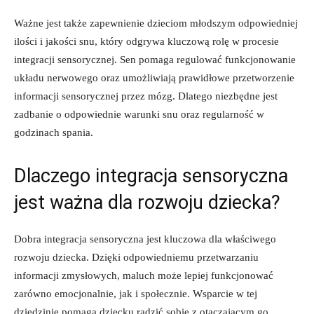
Ważne jest także zapewnienie dzieciom młodszym odpowiedniej
ilości ‍i jakości⁢ snu, który odgrywa ‍kluczową⁣ rolę ‍w procesie⁢
integracji sensorycznej. Sen pomaga⁣ regulować funkcjonowanie
⁤układu nerwowego oraz umożliwiają prawidłowe przetworzenie
informacji sensorycznej przez ‍mózg. Dlatego niezbędne‌ jest
zadbanie⁣ o odpowiednie ​warunki ‍snu oraz regularność⁢ w
godzinach spania.
Dlaczego ⁣integracja​ sensoryczna
jest ważna dla ⁣rozwoju‍ dziecka?
Dobra integracja ⁤sensoryczna jest kluczowa dla ⁢właściwego
‌rozwoju dziecka. ‍Dzięki ⁤odpowiedniemu przetwarzaniu
informacji​ zmysłowych, maluch może lepiej funkcjonować‌
zarówno‍ emocjonalnie, jak i społecznie. Wsparcie w⁤ tej
dziedzinie pomaga ⁤dziecku radzić sobie z ⁣otaczającym go