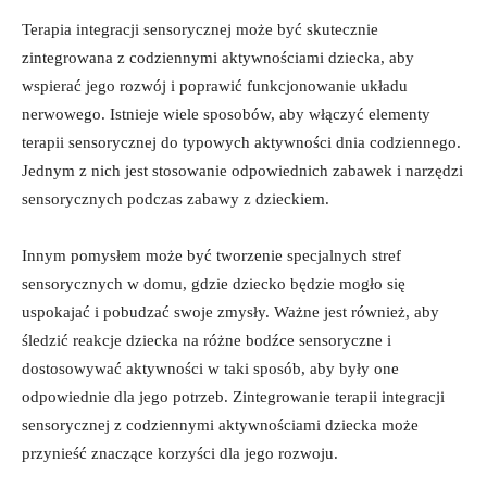
Terapia integracji sensorycznej ⁣może być‌ skutecznie
zintegrowana z codziennymi aktywnościami dziecka, aby
wspierać‍ jego ‍rozwój‌ i ⁤poprawić ⁢funkcjonowanie układu
nerwowego. ‍Istnieje ⁤wiele ⁤sposobów, ⁤aby włączyć elementy
terapii sensorycznej do ⁤typowych‍ aktywności dnia‍ codziennego.
Jednym z ⁢nich jest stosowanie odpowiednich zabawek i narzędzi
sensorycznych‌ podczas ⁢zabawy z dzieckiem.
Innym pomysłem może być tworzenie specjalnych‍ stref
sensorycznych w ‍domu, ⁣gdzie⁣ dziecko​ będzie mogło ​się
⁢uspokajać ⁣i pobudzać swoje zmysły. Ważne jest również, aby
śledzić reakcje dziecka ⁢na różne bodźce⁢ sensoryczne‍ i
dostosowywać aktywności w taki sposób, aby ⁤były one
odpowiednie dla jego potrzeb. Zintegrowanie terapii integracji
sensorycznej⁢ z ‌codziennymi aktywnościami dziecka może⁤
przynieść ⁣znaczące korzyści dla jego​ rozwoju.