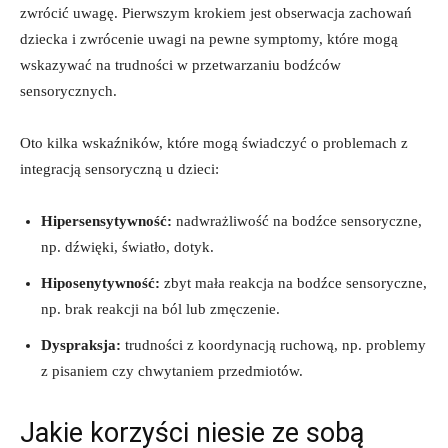
zwrócić uwagę. Pierwszym krokiem jest obserwacja zachowań‍
dziecka i ‍zwrócenie uwagi na ​pewne symptomy, ⁣które‌ mogą
⁢wskazywać ‌na‍ trudności w⁢ przetwarzaniu bodźców
sensorycznych.
Oto kilka wskaźników, które mogą świadczyć o problemach z
integracją sensoryczną​ u dzieci:
Hipersensytywność:
nadwrażliwość na bodźce sensoryczne,
np. dźwięki,‍ światło, dotyk.
Hiposenytywność:
zbyt mała reakcja​ na ​bodźce sensoryczne,
np. brak⁤ reakcji⁢ na ból lub zmęczenie.
Dyspraksja:
trudności z ⁣koordynacją ruchową,⁣ np. problemy
z pisaniem czy chwytaniem ⁢przedmiotów.
Jakie​ korzyści niesie ze sobą