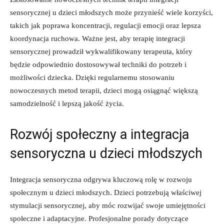
sensorycznej u dzieci ⁢młodszych ‌może‍ przynieść‌ wiele korzyści,
takich jak poprawa koncentracji, regulacji emocji oraz lepsza
koordynacja ruchowa. Ważne ‌jest, aby terapię⁣ integracji
sensorycznej prowadził wykwalifikowany terapeuta,⁤ który
będzie‍ odpowiednio​ dostosowywał techniki do ​potrzeb i
możliwości‍ dziecka. Dzięki regularnemu stosowaniu ​
nowoczesnych‍ metod terapii, ‍dzieci ⁢mogą ⁣osiągnąć⁤ większą
samodzielność i lepszą jakość życia.
Rozwój społeczny a integracja
sensoryczna u dzieci młodszych
Integracja sensoryczna⁢ odgrywa kluczową rolę⁣ w rozwoju‌
społecznym u dzieci​ młodszych. ⁢Dzieci potrzebują właściwej⁣
stymulacji⁤ sensorycznej, aby móc rozwijać swoje ​umiejętności
społeczne​ i adaptacyjne.⁣ Profesjonalne ⁢porady dotyczące