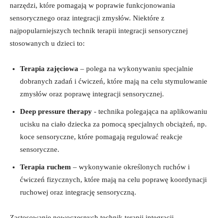
⁣narzędzi, które pomagają w poprawie funkcjonowania
sensorycznego oraz integracji ⁤zmysłów. Niektóre z⁣
najpopularniejszych technik terapii integracji ‍sensorycznej
stosowanych u dzieci⁢ to:
Terapia zajęciowa
– ‍polega na⁤ wykonywaniu specjalnie
dobranych‌ zadań i ćwiczeń, ⁢które mają na⁢ celu stymulowanie
‌zmysłów oraz poprawę⁤ integracji sensorycznej.
Deep pressure therapy
-⁢ technika polegająca na aplikowaniu
ucisku na ciało dziecka‍ za ⁣pomocą specjalnych ⁣obciążeń, np.​
koce sensoryczne, które pomagają⁣ regulować reakcje ​
sensoryczne.
Terapia ‍ruchem
– wykonywanie ⁢określonych ruchów‌ i‍
ćwiczeń fizycznych, które mają na celu ⁣poprawę ⁢koordynacji
ruchowej ‍oraz integrację⁤ sensoryczną.
Zastosowanie ​nowoczesnych​ technik terapii ⁣integracji