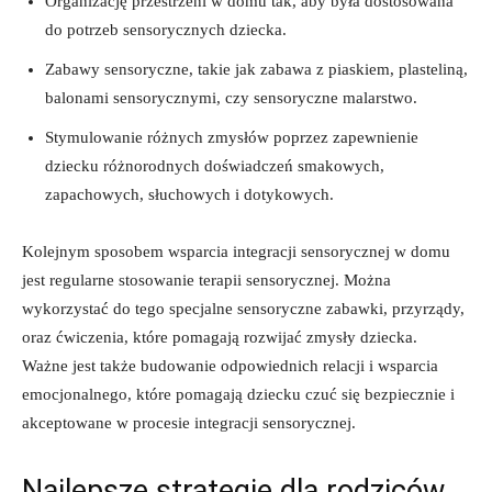
Organizację ⁤przestrzeni ‌w domu tak, aby była dostosowana​
do potrzeb ​sensorycznych dziecka.
Zabawy⁢ sensoryczne, takie jak⁣ zabawa‌ z piaskiem, plasteliną,
balonami sensorycznymi, czy sensoryczne malarstwo.
Stymulowanie ⁤różnych zmysłów⁤ poprzez zapewnienie
dziecku różnorodnych doświadczeń smakowych, ​
zapachowych,⁤ słuchowych i dotykowych.
Kolejnym⁣ sposobem wsparcia integracji sensorycznej w domu
jest ⁤regularne ⁤stosowanie ​terapii sensorycznej. Można
wykorzystać do tego⁤ specjalne sensoryczne zabawki, przyrządy,
‍oraz ćwiczenia, ​które⁤ pomagają rozwijać ‌zmysły dziecka.
Ważne ⁤jest także budowanie odpowiednich‍ relacji i wsparcia
emocjonalnego,​ które pomagają dziecku czuć się bezpiecznie i
akceptowane ​w procesie integracji ​sensorycznej.
Najlepsze strategie dla ⁤rodziców