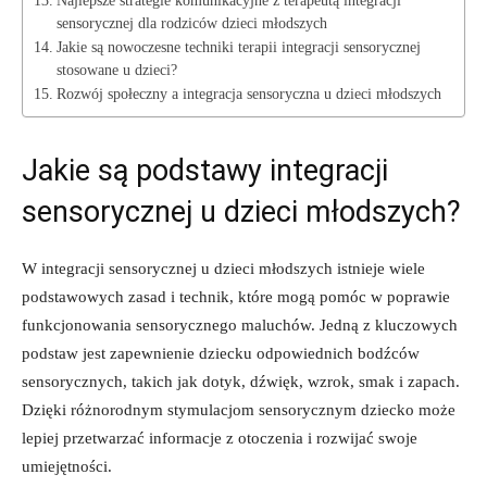
Najlepsze strategie komunikacyjne ​z⁢ terapeutą integracji‍
sensorycznej⁢ dla ⁤rodziców ⁣dzieci młodszych
Jakie ‍są nowoczesne techniki terapii integracji sensorycznej
‌stosowane u ‌dzieci?
Rozwój społeczny a integracja sensoryczna u dzieci młodszych
Jakie są podstawy integracji
sensorycznej‌ u dzieci ‌młodszych?
W integracji‍ sensorycznej ⁢u dzieci młodszych⁤ istnieje wiele
podstawowych zasad ⁢i technik,‌ które ⁤mogą pomóc⁣ w poprawie
funkcjonowania sensorycznego maluchów.⁣ Jedną z⁤ kluczowych
podstaw jest zapewnienie dziecku ⁣odpowiednich bodźców
sensorycznych, takich⁢ jak dotyk, dźwięk, wzrok, ⁤smak i zapach.
Dzięki różnorodnym stymulacjom sensorycznym dziecko może
lepiej przetwarzać informacje z otoczenia i rozwijać ​swoje
⁤umiejętności.