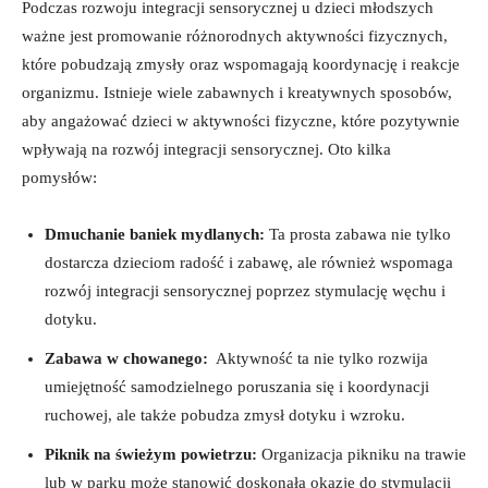
Podczas rozwoju integracji‌ sensorycznej u dzieci ⁢młodszych
ważne jest promowanie⁢ różnorodnych‌ aktywności fizycznych,
‌które pobudzają zmysły⁤ oraz wspomagają ⁣koordynację i reakcje
organizmu. Istnieje ⁤wiele zabawnych i kreatywnych sposobów,
aby angażować dzieci w​ aktywności fizyczne, które pozytywnie
wpływają ‍na rozwój integracji sensorycznej. Oto ‌kilka
pomysłów:
Dmuchanie baniek mydlanych:
Ta​ prosta zabawa nie‍ tylko
‍dostarcza dzieciom radość i ‌zabawę, ale również​ wspomaga
rozwój integracji sensorycznej poprzez ​stymulację‌ węchu i
dotyku.
Zabawa​ w chowanego:
‌ Aktywność ta ⁤nie‍ tylko rozwija
umiejętność samodzielnego poruszania‌ się i ⁤koordynacji
ruchowej, ale także⁣ pobudza ‌zmysł ‌dotyku i wzroku.
Piknik ‌na świeżym powietrzu:
Organizacja pikniku⁣ na trawie
‍lub w parku może stanowić doskonałą okazję do ⁣stymulacji