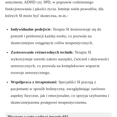
autyzmem, ADHD czy SPD, w ⁤poprawie codziennego
funkcjonowania i jakości życia. Istnieje wiele⁣ powodów, dla
których SI może być⁤ skuteczna, m.in.:
Indywidualne podejście:
Terapia SI ‍dostosowuje się do
potrzeb i preferencji⁢ każdej osoby, co pozwala ‌na
skuteczniejsze osiągnięcie⁣ celów terapeutycznych.
Zastosowanie różnorodnych technik:
Terapia⁢ SI
wykorzystuje szeroki zakres narzędzi, ćwiczeń i aktywności
sensorycznych, co pozwala na kompleksowe⁢ wsparcie⁣
rozwoju‍ sensorycznego.
Współpraca z terapeutami:
Specjaliści SI pracują z
pacjentami w sposób holistyczny, uwzględniając zarówno
aspekty fizyczne, jak i emocjonalne, co‍ sprzyja szybszemu i
skuteczniejszemu postępowi terapeutycznemu.
Dlaczego warto wybrać terapię SI?