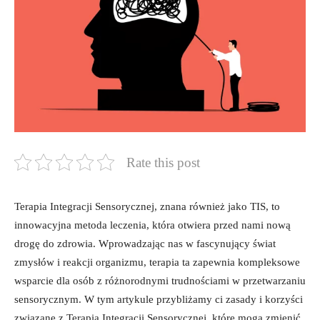
Rate this post
Terapia Integracji Sensorycznej, znana również jako TIS, to
innowacyjna ‍metoda leczenia, która otwiera przed nami nową
drogę do⁢ zdrowia.⁢ Wprowadzając nas w fascynujący świat
zmysłów​ i reakcji organizmu, terapia ta ⁢zapewnia kompleksowe
wsparcie dla osób z ‍różnorodnymi trudnościami w przetwarzaniu
sensorycznym. W tym artykule przybliżamy ci zasady⁣ i korzyści
związane z Terapią Integracji Sensorycznej, które mogą zmienić