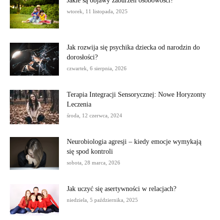
Jakie są objawy zaburzeń osobowości?
wtorek, 11 listopada, 2025
Jak rozwija się psychika dziecka od narodzin do
dorosłości?
czwartek, 6 sierpnia, 2026
Terapia Integracji Sensorycznej: Nowe Horyzonty
Leczenia
środa, 12 czerwca, 2024
Neurobiologia agresji – kiedy emocje wymykają
się spod kontroli
sobota, 28 marca, 2026
Jak uczyć się asertywności w relacjach?
niedziela, 5 października, 2025