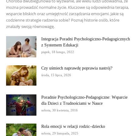
Choroba dwubiegunowa to wyzwanie, ale wielu ludzi udowadnia, że
można prowadzić normalne życie. Kluczowe są odpowiednia terapia,
wsparcie bliskich oraz umiejętność zarządzania emocjami. Jakie są
codzienne strategie radzenia sobie? Poznaj historie osób, które
znalazły swoją równowagę.
Integracja Poradni Psychologiczno-Pedagogicznych
z Systemem Edukacji
piątek, 18 lutego, 2022
Czy uśmiech naprawdę poprawia nastrój?
środa, 15 lipca, 2026
Poradnie Psychologiczno-Pedagogiczne: Wsparcie
dla Dzieci z Trudnościami w Nauce
sobota, 30 kwietnia, 2016
Rola emocji w relacji rodzic–dziecko
sobota, 29 listopada, 2025