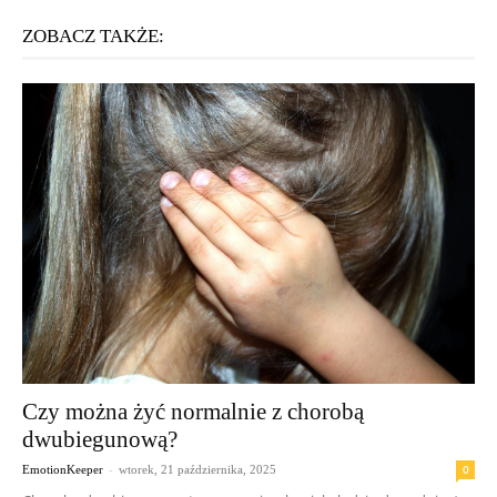
ZOBACZ TAKŻE:
Czy można żyć normalnie z chorobą
dwubiegunową?
-
0
EmotionKeeper
wtorek, 21 października, 2025