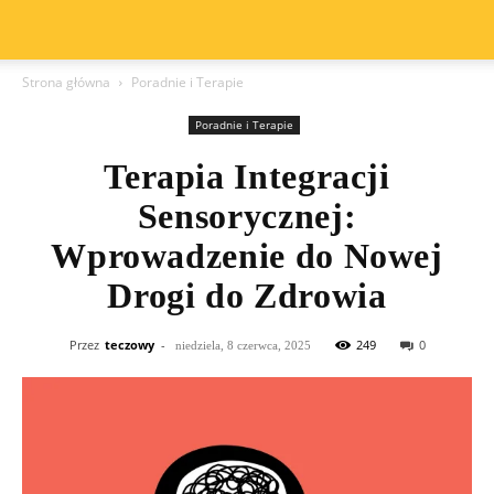
Strona główna
Poradnie i Terapie
Poradnie i Terapie
Terapia Integracji
Sensorycznej:
Wprowadzenie do Nowej
Drogi do Zdrowia
Przez
teczowy
-
249
0
niedziela, 8 czerwca, 2025