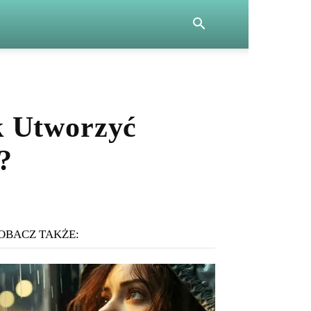
k Utworzyć
?
OBACZ TAKŻE: