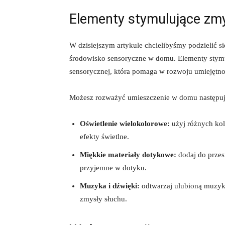
Elementy stymulujące zmy
W​ dzisiejszym artykule chcielibyśmy ⁤podzielić 
środowisko sensoryczne⁤ w domu. Elementy stymu
sensorycznej, która pomaga w⁤ rozwoju umiejętn
Możesz rozważyć ​umieszczenie w domu ⁣następu
Oświetlenie wielokolorowe:
użyj różnych ‍ko
efekty ⁤świetlne.
Miękkie materiały dotykowe:
dodaj do ‍przes
przyjemne w dotyku.
Muzyka i dźwięki:
⁤odtwarzaj‍ ulubioną muzyk
zmysły słuchu.