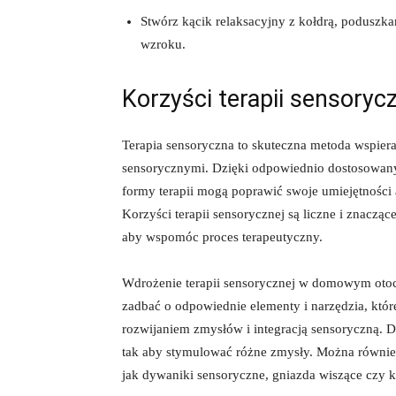
Stwórz kącik ​relaksacyjny‍ z kołdrą, poduszka
wzroku.
Korzyści terapii sensoryczn
Terapia sensoryczna to skuteczna metoda wspierani
sensorycznymi. Dzięki odpowiednio dostosowanym
formy terapii mogą poprawić swoje ⁢umiejętności a
Korzyści terapii sensorycznej są liczne i⁢ znaczą
aby wspomóc proces terapeutyczny.
Wdrożenie terapii sensorycznej w domowym otoc
zadbać o⁤ odpowiednie elementy i narzędzia, kt
‍rozwijaniem zmysłów i ​integracją sensoryczną.
tak aby stymulować różne zmysły. Można również 
jak dywaniki sensoryczne, gniazda wiszące czy ko