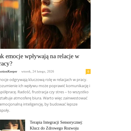
ak emocje wpływają na relacje w
racy?
-
0
otionKeeper
wtorek, 24 lutego, 2026
ocje odgrywają kluczową rolę w relacjach w pracy.
ozumienie ich wpływu może poprawić komunikację i
półpracę. Radość, frustracja czy stres – to wszystko
ztałtuje atmosferę biura. Warto więc zainwestować
emocjonalną inteligencję, by budować lepsze
społy.
Terapia Integracji Sensorycznej:
Klucz do Zdrowego Rozwoju