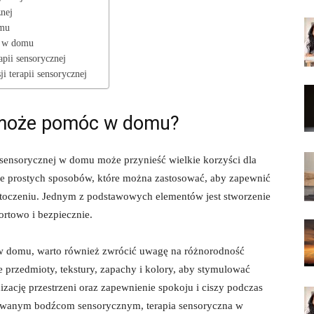
znej
omu
j w ​domu
pii sensorycznej
i terapii sensorycznej
 może pomóc ​w domu?
⁢sensorycznej ‍w domu może przynieść wielkie korzyści ‍dla
ele⁤ prostych sposobów, które można zastosować, aby zapewnić
oczeniu. ⁣Jednym z‌ podstawowych elementów jest stworzenie
fortowo i bezpiecznie.
j w domu, warto również zwrócić uwagę na różnorodność
przedmioty,⁢ tekstury, zapachy i kolory, aby stymulować
ację przestrzeni ‍oraz zapewnienie spokoju ​i ciszy podczas ​
tosowanym bodźcom sensorycznym,‌ terapia sensoryczna w