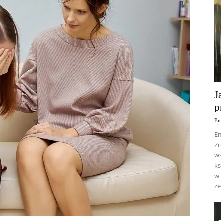
J
p
Em
Em
Zr
ws
ks
w 
ze