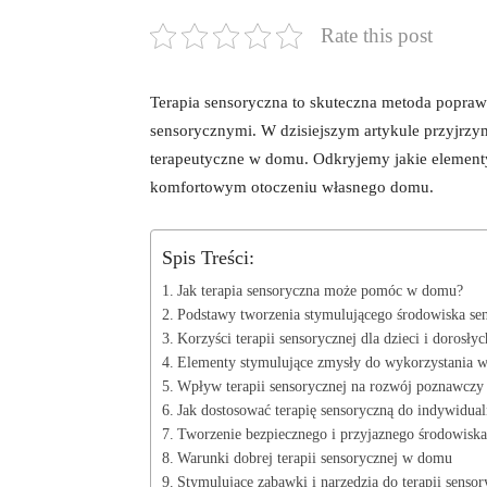
Rate this post
Terapia ‌sensoryczna to ‍skuteczna metoda popraw
sensorycznymi. W​ dzisiejszym ⁣artykule przyjrz
terapeutyczne w domu. Odkryjemy ⁣jakie elementy⁤ 
komfortowym otoczeniu własnego​ domu.
Spis Treści:
Jak ⁣terapia sensoryczna może pomóc ​w domu?
Podstawy tworzenia stymulującego środowiska se
Korzyści terapii sensorycznej dla dzieci⁢ i dorosłyc
Elementy stymulujące zmysły do⁣ wykorzystania 
Wpływ terapii ‌sensorycznej na rozwój poznawczy
Jak dostosować⁣ terapię sensoryczną do indywidua
Tworzenie bezpiecznego i⁣ przyjaznego środowisk
Warunki dobrej‌ terapii sensorycznej w domu
Stymulujące zabawki i narzędzia do terapii​ sensor