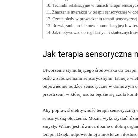
Techniki relaksacyjne w ramach terapii ​sensoryc
Znaczenie interakcji w terapii ⁤sensorycznej ⁤w‌ d
Częste błędy w prowadzeniu terapii sensoryczne
Rozwiązanie problemów komunikacyjnych w tera
Jak motywować do regularnych i⁣ skutecznych sesj
Jak ⁣terapia sensoryczna
Utworzenie stymulującego​ środowiska do terapii 
osób z zaburzeniami⁣ sensorycznymi. Istnieje wi
odpowiednie bodźce⁣ sensoryczne⁤ w ⁢domowym ot
przestrzeni, w której osoba będzie się czuła‌ kom
Aby⁤ poprawić efektywność⁣ terapii sensoryczne
sensoryczną otoczenia. Można wykorzystać różne 
zmysły. Ważne jest również dbanie o dobrą organiz
terapii. Dzięki odpowiedniej⁢ atmosferze i ⁢dos