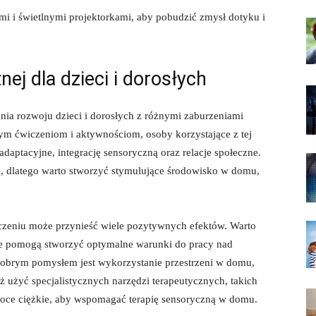
mi ‍i​ świetlnymi projektorkami, aby pobudzić⁣ zmysł dotyku i
ej dla dzieci⁢ i dorosłych
a‍ rozwoju dzieci​ i dorosłych ⁣z‌ różnymi‌ zaburzeniami
 ćwiczeniom i aktywnościom, osoby ⁢korzystające ‌z tej‌
daptacyjne, integrację‌ sensoryczną oraz relacje społeczne.
ce, dlatego‌ warto stworzyć stymulujące środowisko w domu,⁤
zeniu może przynieść wiele pozytywnych efektów. Warto
óre pomogą stworzyć optymalne ⁢warunki do pracy nad
 Dobrym pomysłem jest wykorzystanie przestrzeni w domu,
⁣użyć specjalistycznych narzędzi terapeutycznych, ⁣takich
ce ciężkie,‌ aby⁢ wspomagać⁤ terapię sensoryczną w ​domu.