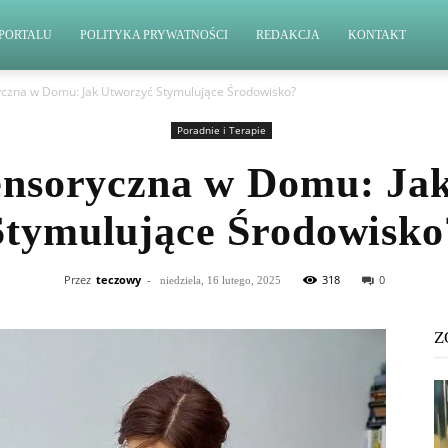
PORTALU
POLITYKA PRYWATNOŚCI
REDAKCJA
KONTAKT
yczna w Domu: Jak Utworzyć Stymulujące Środowisko?
Poradnie i Terapie
ensoryczna w Domu: Ja
Stymulujące Środowisko
Przez
teczowy
-
318
0
niedziela, 16 lutego, 2025
Z