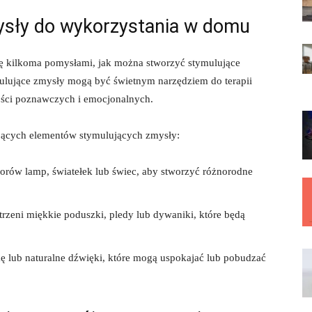
sły do⁣ wykorzystania w domu
się⁣ kilkoma pomysłami, jak można stworzyć stymulujące
lujące​ zmysły mogą być świetnym ⁣narzędziem do terapii
ości poznawczych i ⁢emocjonalnych.
jących ⁣elementów stymulujących zmysły:
lorów lamp, światełek lub świec, aby stworzyć różnorodne
trzeni miękkie‌ poduszki, pledy lub dywaniki, które będą
ę lub naturalne dźwięki, które mogą ‍uspokajać lub pobudzać