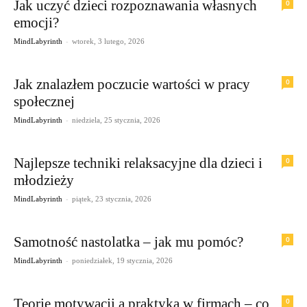
Jak uczyć dzieci rozpoznawania własnych
0
emocji?
-
MindLabyrinth
wtorek, 3 lutego, 2026
Jak znalazłem poczucie wartości w pracy
0
społecznej
-
MindLabyrinth
niedziela, 25 stycznia, 2026
Najlepsze techniki relaksacyjne dla dzieci i
0
młodzieży
-
MindLabyrinth
piątek, 23 stycznia, 2026
Samotność nastolatka – jak mu pomóc?
0
-
MindLabyrinth
poniedziałek, 19 stycznia, 2026
Teorie motywacji a praktyka w firmach – co
0