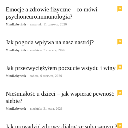
Emocje a zdrowie fizyczne – co mówi
0
psychoneuroimmunologia?
-
MindLabyrinth
czwartek, 11 czerwca, 2026
Jak pogoda wpływa na nasz nastrój?
0
-
MindLabyrinth
niedziela, 7 czerwca, 2026
Jak przezwyciężyłem poczucie wstydu i winy
0
-
MindLabyrinth
sobota, 6 czerwca, 2026
Nieśmiałość u dzieci – jak wspierać pewność
0
siebie?
-
MindLabyrinth
niedziela, 31 maja, 2026
Jak prowadzić zdrowy dialog ze sobą samym?
0