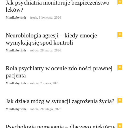
Jak psychiatria monitoruje bezpieczeństwo
0
leków?
-
MindLabyrinth
środa, 1 kwietnia, 2026
Neurobiologia agresji – kiedy emocje
0
wymykają się spod kontroli
-
MindLabyrinth
sobota, 28 marca, 2026
Rola psychiatry w ocenie zdolności prawnej
0
pacjenta
-
MindLabyrinth
sobota, 7 marca, 2026
Jak działa mózg w sytuacji zagrożenia życia?
0
-
MindLabyrinth
sobota, 28 lutego, 2026
Psychologia pomagania – dlaczego niektórzy
0