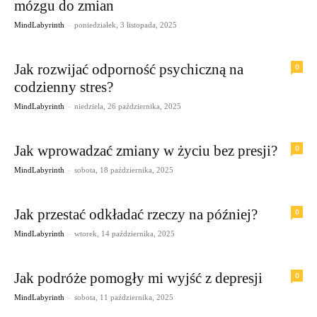
mózgu do zmian
-
MindLabyrinth
poniedziałek, 3 listopada, 2025
Jak rozwijać odporność psychiczną na
0
codzienny stres?
-
MindLabyrinth
niedziela, 26 października, 2025
Jak wprowadzać zmiany w życiu bez presji?
0
-
MindLabyrinth
sobota, 18 października, 2025
Jak przestać odkładać rzeczy na później?
0
-
MindLabyrinth
wtorek, 14 października, 2025
Jak podróże pomogły mi wyjść z depresji
0
-
MindLabyrinth
sobota, 11 października, 2025