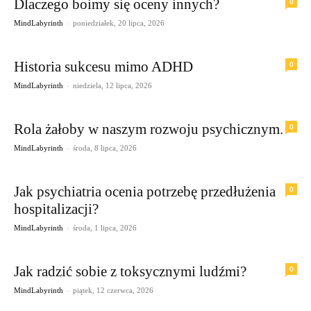
Dlaczego boimy się oceny innych?
0
-
MindLabyrinth
poniedziałek, 20 lipca, 2026
Historia sukcesu mimo ADHD
0
-
MindLabyrinth
niedziela, 12 lipca, 2026
Rola żałoby w naszym rozwoju psychicznym.
0
-
MindLabyrinth
środa, 8 lipca, 2026
Jak psychiatria ocenia potrzebę przedłużenia
0
hospitalizacji?
-
MindLabyrinth
środa, 1 lipca, 2026
Jak radzić sobie z toksycznymi ludźmi?
0
-
MindLabyrinth
piątek, 12 czerwca, 2026