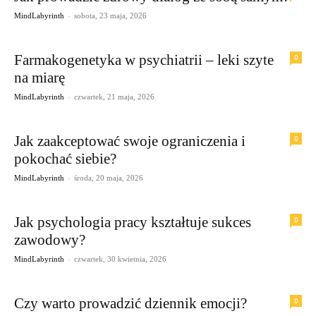
-
MindLabyrinth
sobota, 23 maja, 2026
Farmakogenetyka w psychiatrii – leki szyte
0
na miarę
-
MindLabyrinth
czwartek, 21 maja, 2026
Jak zaakceptować swoje ograniczenia i
0
pokochać siebie?
-
MindLabyrinth
środa, 20 maja, 2026
Jak psychologia pracy kształtuje sukces
0
zawodowy?
-
MindLabyrinth
czwartek, 30 kwietnia, 2026
Czy warto prowadzić dziennik emocji?
0