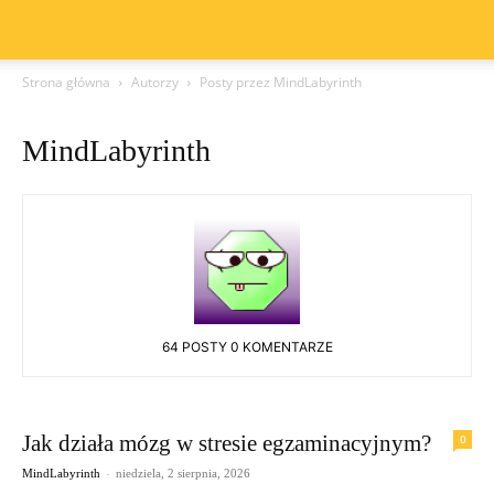
Strona główna
Autorzy
Posty przez MindLabyrinth
MindLabyrinth
64 POSTY
0 KOMENTARZE
Jak działa mózg w stresie egzaminacyjnym?
0
-
MindLabyrinth
niedziela, 2 sierpnia, 2026