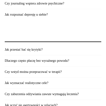
Czy journaling wspiera zdrowie psychiczne?
Jak rozpoznać depresję u siebie?
WARTO PRZECZYTAĆ:
Jak przestać bać się krytyki?
Dlaczego często płaczę bez wyraźnego powodu?
Czy wstyd można przepracować w terapii?
Jak wyznaczać realistyczne cele?
Czy zaburzenia odżywiania zawsze wymagają leczenia?
Jak uczyć się asertywności w relacjach?