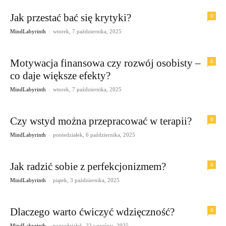
Jak przestać bać się krytyki?
0
-
MindLabyrinth
wtorek, 7 października, 2025
Motywacja finansowa czy rozwój osobisty –
0
co daje większe efekty?
-
MindLabyrinth
wtorek, 7 października, 2025
Czy wstyd można przepracować w terapii?
0
-
MindLabyrinth
poniedziałek, 6 października, 2025
Jak radzić sobie z perfekcjonizmem?
0
-
MindLabyrinth
piątek, 3 października, 2025
Dlaczego warto ćwiczyć wdzięczność?
0
-
MindLabyrinth
poniedziałek, 22 września, 2025