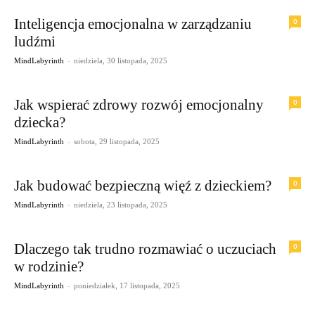
Inteligencja emocjonalna w zarządzaniu
0
ludźmi
-
MindLabyrinth
niedziela, 30 listopada, 2025
Jak wspierać zdrowy rozwój emocjonalny
0
dziecka?
-
MindLabyrinth
sobota, 29 listopada, 2025
Jak budować bezpieczną więź z dzieckiem?
0
-
MindLabyrinth
niedziela, 23 listopada, 2025
Dlaczego tak trudno rozmawiać o uczuciach
0
w rodzinie?
-
MindLabyrinth
poniedziałek, 17 listopada, 2025