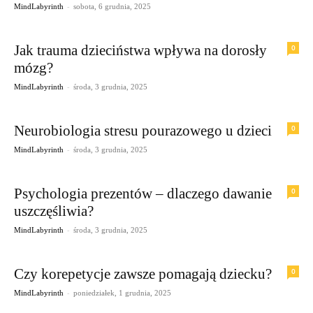
-
MindLabyrinth
sobota, 6 grudnia, 2025
Jak trauma dzieciństwa wpływa na dorosły
0
mózg?
-
MindLabyrinth
środa, 3 grudnia, 2025
Neurobiologia stresu pourazowego u dzieci
0
-
MindLabyrinth
środa, 3 grudnia, 2025
Psychologia prezentów – dlaczego dawanie
0
uszczęśliwia?
-
MindLabyrinth
środa, 3 grudnia, 2025
Czy korepetycje zawsze pomagają dziecku?
0
-
MindLabyrinth
poniedziałek, 1 grudnia, 2025