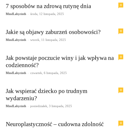
7 sposobów na zdrową rutynę dnia
0
-
MindLabyrinth
środa, 12 listopada, 2025
Jakie są objawy zaburzeń osobowości?
0
-
MindLabyrinth
wtorek, 11 listopada, 2025
Jak powstaje poczucie winy i jak wpływa na
0
codzienność?
-
MindLabyrinth
czwartek, 6 listopada, 2025
Jak wspierać dziecko po trudnym
0
wydarzeniu?
-
MindLabyrinth
poniedziałek, 3 listopada, 2025
Neuroplastyczność – cudowna zdolność
0