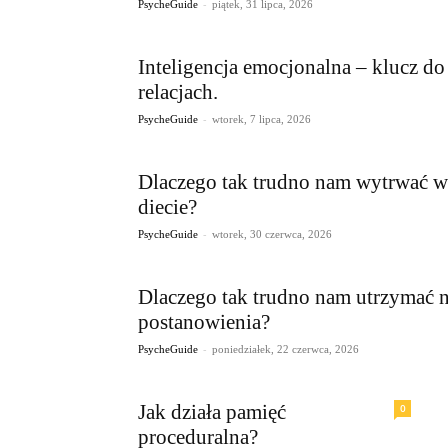
-
PsycheGuide
piątek, 31 lipca, 2026
Inteligencja emocjonalna – klucz d
relacjach.
-
PsycheGuide
wtorek, 7 lipca, 2026
Dlaczego tak trudno nam wytrwać w
diecie?
-
PsycheGuide
wtorek, 30 czerwca, 2026
Dlaczego tak trudno nam utrzymać
postanowienia?
-
PsycheGuide
poniedziałek, 22 czerwca, 2026
Jak działa pamięć
0
proceduralna?