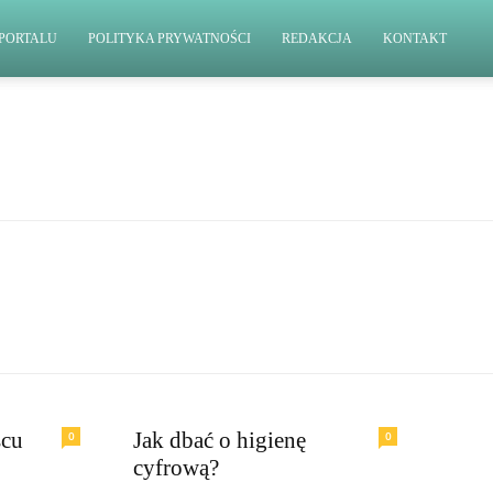
PORTALU
POLITYKA PRYWATNOŚCI
REDAKCJA
KONTAKT
scu
Jak dbać o higienę
0
0
cyfrową?