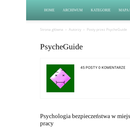
HOME
ARCHIWUM
KATEGORIE
MAPA 
Strona główna
Autorzy
Posty przez PsycheGuide
PsycheGuide
45 POSTY
0 KOMENTARZE
Psychologia bezpieczeństwa w miej
pracy