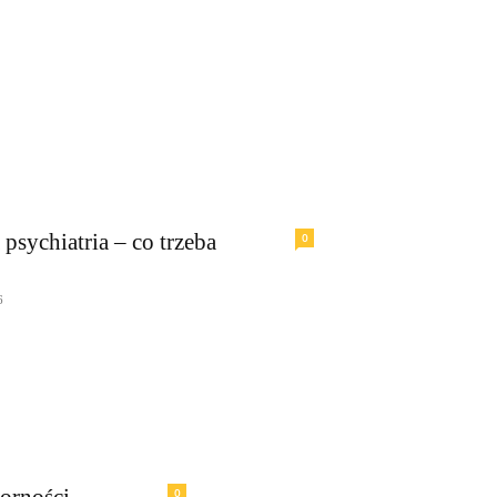
psychiatria – co trzeba
0
6
orności
0