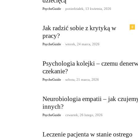
dziecięcą
-
PsycheGuide
poniedziałek, 13 kwietnia, 2026
Jak radzić sobie z krytyką w
0
pracy?
-
PsycheGuide
wtorek, 24 marca, 2026
Psychologia kolejki – czemu denerw
czekanie?
-
PsycheGuide
sobota, 21 marca, 2026
Neurobiologia empatii – jak czujem
innych?
-
PsycheGuide
czwartek, 26 lutego, 2026
Leczenie pacjenta w stanie ostrego