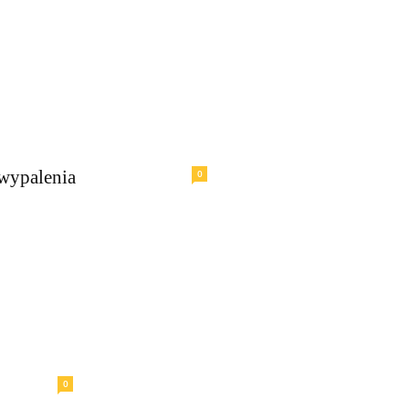
 wypalenia
0
0