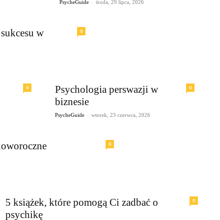
-
PsycheGuide
środa, 29 lipca, 2026
o sukcesu w
0
Psychologia perswazji w
0
0
biznesie
-
PsycheGuide
wtorek, 23 czerwca, 2026
 noworoczne
0
5 książek, które pomogą Ci zadbać o
0
psychikę