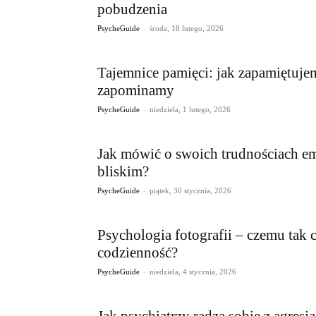
pobudzenia
-
PsycheGuide
środa, 18 lutego, 2026
Tajemnice pamięci: jak zapamiętuje
zapominamy
-
PsycheGuide
niedziela, 1 lutego, 2026
Jak mówić o swoich trudnościach e
bliskim?
-
PsycheGuide
piątek, 30 stycznia, 2026
Psychologia fotografii – czemu tak
codzienność?
-
PsycheGuide
niedziela, 4 stycznia, 2026
Jak psychiatrzy radzą sobie z agresją