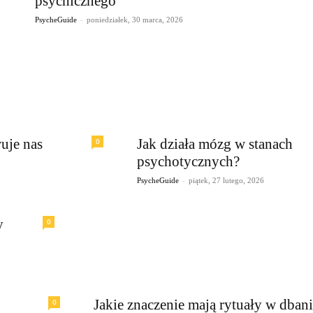
psychicznego
-
PsycheGuide
poniedziałek, 30 marca, 2026
uje nas
Jak działa mózg w stanach
0
psychotycznych?
-
PsycheGuide
piątek, 27 lutego, 2026
y
0
Jakie znaczenie mają rytuały w dban
0