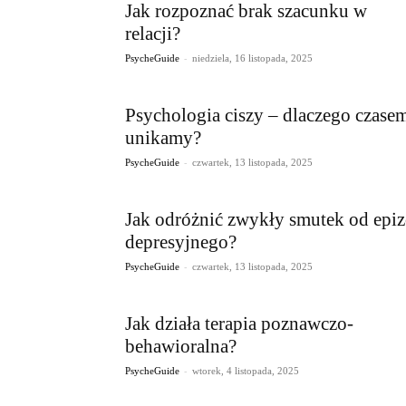
Jak rozpoznać brak szacunku w
relacji?
-
PsycheGuide
niedziela, 16 listopada, 2025
Psychologia ciszy – dlaczego czasem
unikamy?
-
PsycheGuide
czwartek, 13 listopada, 2025
Jak odróżnić zwykły smutek od epi
depresyjnego?
-
PsycheGuide
czwartek, 13 listopada, 2025
Jak działa terapia poznawczo-
behawioralna?
-
PsycheGuide
wtorek, 4 listopada, 2025