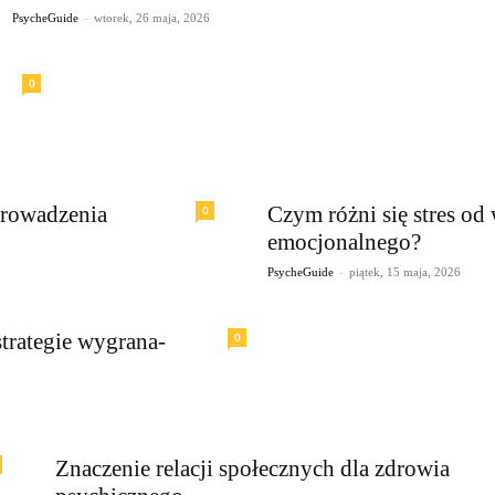
-
PsycheGuide
wtorek, 26 maja, 2026
0
prowadzenia
Czym różni się stres od
0
emocjonalnego?
-
PsycheGuide
piątek, 15 maja, 2026
strategie wygrana-
0
Znaczenie relacji społecznych dla zdrowia