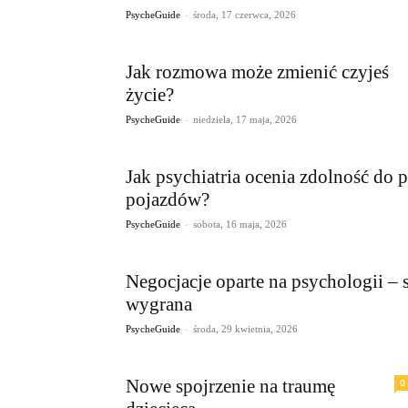
-
PsycheGuide
środa, 17 czerwca, 2026
Jak rozmowa może zmienić czyjeś
życie?
-
PsycheGuide
niedziela, 17 maja, 2026
Jak psychiatria ocenia zdolność do 
pojazdów?
-
PsycheGuide
sobota, 16 maja, 2026
Negocjacje oparte na psychologii – 
wygrana
-
PsycheGuide
środa, 29 kwietnia, 2026
Nowe spojrzenie na traumę
0