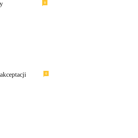
zy
0
akceptacji
0