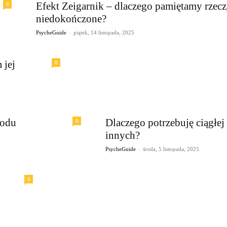
Efekt Zeigarnik – dlaczego pamiętamy rzec
0
niedokończone?
-
PsycheGuide
piątek, 14 listopada, 2025
 jej
0
zodu
Dlaczego potrzebuję ciągłej 
0
innych?
-
PsycheGuide
środa, 5 listopada, 2025
0