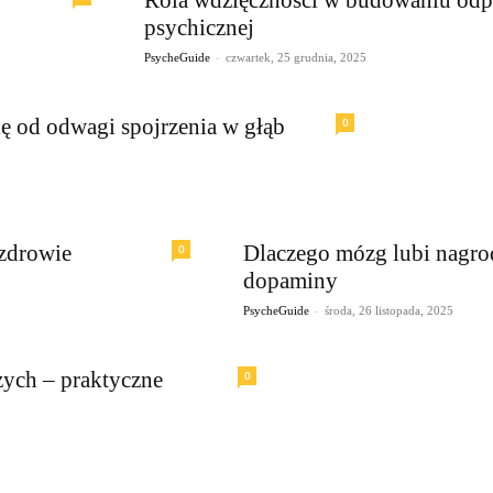
psychicznej
-
PsycheGuide
czwartek, 25 grudnia, 2025
ię od odwagi spojrzenia w głąb
0
zdrowie
Dlaczego mózg lubi nagr
0
dopaminy
-
PsycheGuide
środa, 26 listopada, 2025
zych – praktyczne
0