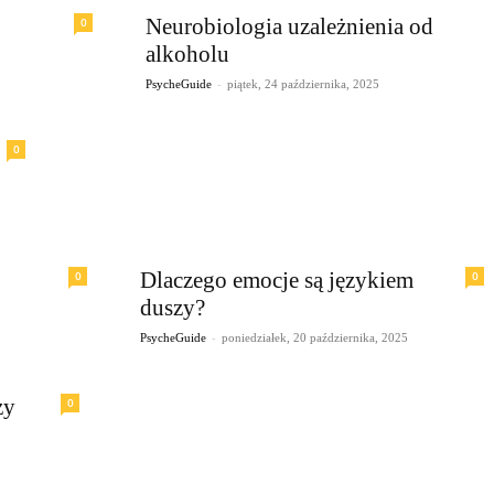
Neurobiologia uzależnienia od
0
alkoholu
-
PsycheGuide
piątek, 24 października, 2025
0
Dlaczego emocje są językiem
0
0
duszy?
-
PsycheGuide
poniedziałek, 20 października, 2025
zy
0