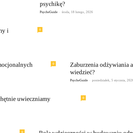
psychikę?
-
PsycheGuide
środa, 18 lutego, 2026
my i
0
mocjonalnych
Zaburzenia odżywiania a 
0
wiedzieć?
-
PsycheGuide
poniedziałek, 5 stycznia, 202
 chętnie uwieczniamy
0
Rola wdzięczności w budowaniu odp
0