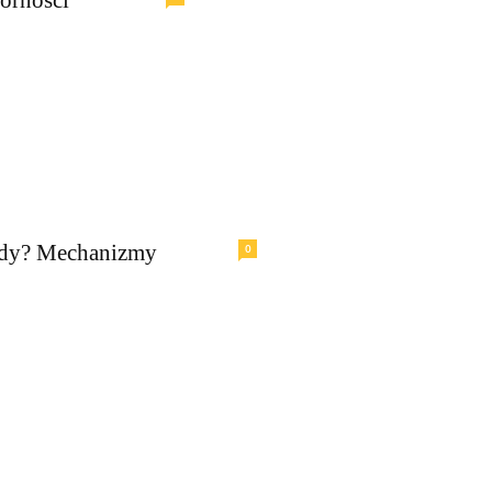
ody? Mechanizmy
0