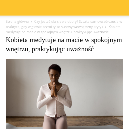
Strona główna
Czy jesteś dla siebie dobry? Sztuka samowspółczucia w
praktyce, gdy w głowie brzmi tylko surowy wewnętrzny krytyk
Kobieta
medytuje na macie w spokojnym wnętrzu, praktykując uważność
Kobieta medytuje na macie w spokojnym
wnętrzu, praktykując uważność