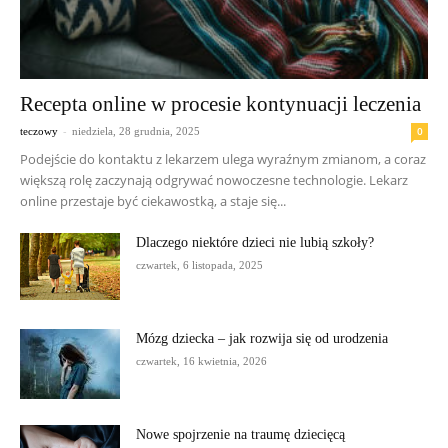
Recepta online w procesie kontynuacji leczenia
-
0
teczowy
niedziela, 28 grudnia, 2025
Podejście do kontaktu z lekarzem ulega wyraźnym zmianom, a coraz
większą rolę zaczynają odgrywać nowoczesne technologie. Lekarz
online przestaje być ciekawostką, a staje się...
Dlaczego niektóre dzieci nie lubią szkoły?
czwartek, 6 listopada, 2025
Mózg dziecka – jak rozwija się od urodzenia
czwartek, 16 kwietnia, 2026
Nowe spojrzenie na traumę dziecięcą