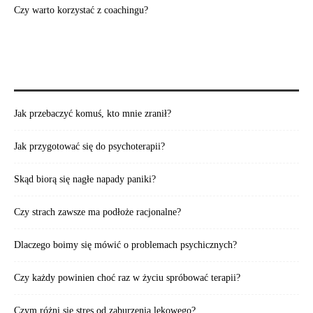
Czy warto korzystać z coachingu?
POLECAMY TAKŻE:
Jak przebaczyć komuś, kto mnie zranił?
Jak przygotować się do psychoterapii?
Skąd biorą się nagłe napady paniki?
Czy strach zawsze ma podłoże racjonalne?
Dlaczego boimy się mówić o problemach psychicznych?
Czy każdy powinien choć raz w życiu spróbować terapii?
Czym różni się stres od zaburzenia lękowego?