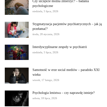
Czy szczęście można zmierzyć? – badania
psychologiczne
niedziela, 5 lipca, 2026
Stygmatyzacja pacjentów psychiatrycznych – jak ją
przełamać?
środa, 28 stycznia, 2026
Interdyscyplinarne zespoły w psychiatrii
niedziela, 5 lipca, 2026
Samotność w erze social mediów – paradoks XXI
wieku
wtorek, 17 lutego, 2026
Psychologia lenistwa – czy naprawdę istnieje?
sobota, 18 lipca, 2026