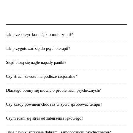
POLECAMY TAKŻE:
Jak przebaczyć komuś, kto mnie zranił?
Jak przygotować się do psychoterapii?
Skąd biorą się nagłe napady paniki?
Czy strach zawsze ma podłoże racjonalne?
Dlaczego boimy się mówić o problemach psychicznych?
Czy każdy powinien choć raz w życiu spróbować terapii?
Czym różni się stres od zaburzenia lękowego?
Jakie nawyki sprzyjają dobremu samopoczuciu psychicznemu?