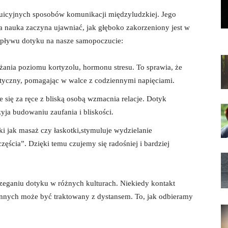
intuicyjnych sposobów komunikacji międzyludzkiej. Jego
 a nauka zaczyna ujawniać, jak głęboko zakorzeniony jest w
wpływu dotyku na nasze samopoczucie:
ania poziomu kortyzolu, hormonu stresu. To sprawia, że
utyczny, pomagając w walce z codziennymi napięciami.
e się za ręce z bliską osobą wzmacnia relacje. Dotyk
yja budowaniu zaufania i bliskości.
ki jak masaż czy łaskotki,stymuluje wydzielanie
ęścia”. Dzięki temu czujemy się radośniej i bardziej
zeganiu dotyku w różnych kulturach. Niekiedy kontakt
 innych może być traktowany z dystansem. To, jak odbieramy