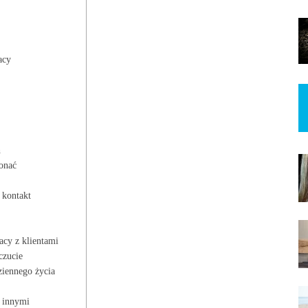
acy
h
konać
 kontakt
cy z klientami
czucie
iennego życia
z innymi