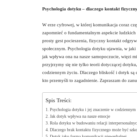
Psychologia dotyku – dlaczego kontakt fizyczn
W erze cyfrowej, w której komunikacja coraz cz
zapomnieć o fundamentalnym aspekcie ludzkich re
prosty gest pocieszenia, fizyczny kontakt odgr
społecznym. Psychologia dotyku ujawnia, w jaki s
jak wpływa ona na nasze samopoczucie, więzi mi
przyjrzymy się nie tylko teorii dotyczącej doty
codziennym życiu. Dlaczego bliskość i dotyk są
kto przemyśli to zagadnienie. Zapraszam do zanu
Spis Treści:
Psychologia dotyku i jej znaczenie w codziennym 
Jak dotyk wpływa na nasze emocje
Rola dotyku w budowaniu relacji interpersonalny
Dlaczego brak kontaktu fizycznego może być szk
Dotyk jako forma komunikacji niewerbalnej