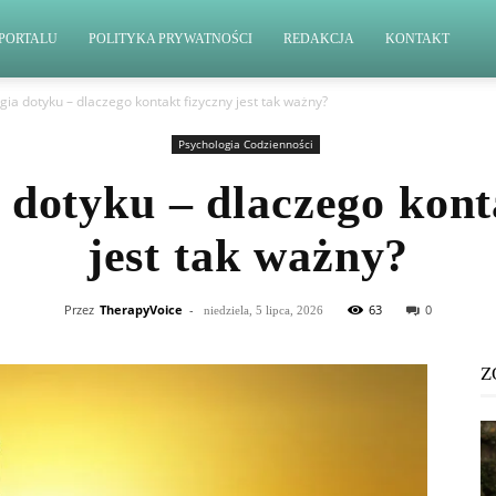
PORTALU
POLITYKA PRYWATNOŚCI
REDAKCJA
KONTAKT
gia dotyku – dlaczego kontakt fizyczny jest tak ważny?
Psychologia Codzienności
 dotyku – dlaczego kont
jest tak ważny?
Przez
TherapyVoice
-
63
0
niedziela, 5 lipca, 2026
Z