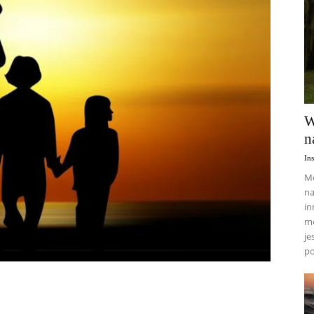
W
n
In
Me
na
in
mo
je
po