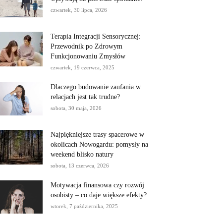
czwartek, 30 lipca, 2026
Terapia Integracji Sensorycznej:
Przewodnik po Zdrowym
Funkcjonowaniu Zmysłów
czwartek, 19 czerwca, 2025
Dlaczego budowanie zaufania w
relacjach jest tak trudne?
sobota, 30 maja, 2026
Najpiękniejsze trasy spacerowe w
okolicach Nowogardu: pomysły na
weekend blisko natury
sobota, 13 czerwca, 2026
Motywacja finansowa czy rozwój
osobisty – co daje większe efekty?
wtorek, 7 października, 2025