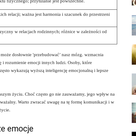
ktu fizycznego; przytulanie jest powszechne.
ch relacji; ważna jest harmonia i szacunek do przestrzeni
zyczny w relacjach rodzinnych; różnice w zależności od
k może dosłownie 'przebudować’ nasz mózg. wzmacnia
i rozumienie emocji innych ludzi. Osoby, które
zęsto wykazują wyższą inteligencję emocjonalną i lepsze
aszym życiu. Choć często go nie zauważamy, jego wpływ na
odważalny. Warto zwracać uwagę na tę formę komunikacji i w
życie.
ze emocje