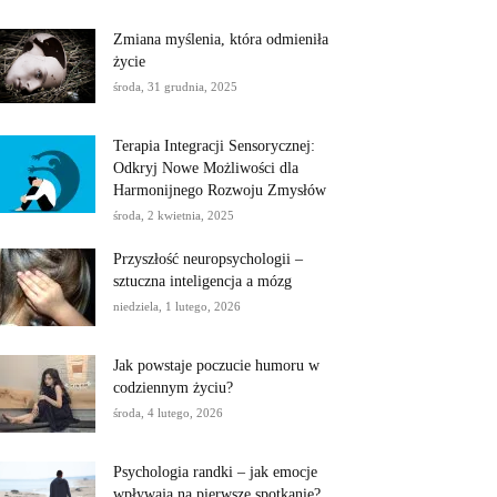
Zmiana myślenia, która odmieniła
życie
środa, 31 grudnia, 2025
Terapia Integracji Sensorycznej:
Odkryj Nowe Możliwości dla
Harmonijnego Rozwoju Zmysłów
środa, 2 kwietnia, 2025
Przyszłość neuropsychologii –
sztuczna inteligencja a mózg
niedziela, 1 lutego, 2026
Jak powstaje poczucie humoru w
codziennym życiu?
środa, 4 lutego, 2026
Psychologia randki – jak emocje
wpływają na pierwsze spotkanie?