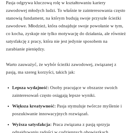
Pasja odgrywa kluczową rolę w kształtowaniu ‍kariery
⁤zawodowej młodych ludzi. To ⁤właśnie te zainteresowania często
stanowią⁢ fundament,‌ na którym budują⁤ swoje przyszłe ścieżki
zawodowe. Młodzież, która odnajduje swoje powołanie ⁣w tym,‍
co⁣ kocha, zyskuje nie​ tylko⁢ motywację do⁢ działania, ale również
satysfakcję z pracy, która ⁣nie ‌jest jedynie​ sposobem na‌
zarabianie pieniędzy.
Warto zauważyć, ⁣że wybór ścieżki ⁣zawodowej, związanej z
pasją, ma szereg korzyści, takich jak:
Lepsza wydajność:
Osoby pracujące w obszarze ​swoich ​
zainteresowań często osiągają ⁤lepsze wyniki.
Większa kreatywność:
Pasja ‍stymuluje ​twórcze myślenie i
poszukiwanie⁢ innowacyjnych rozwiązań.
Wyższa satysfakcja:
Praca związana⁣ z pasją‌ sprzyja
odnajdywaniu radości w codziennych obowiązkach.