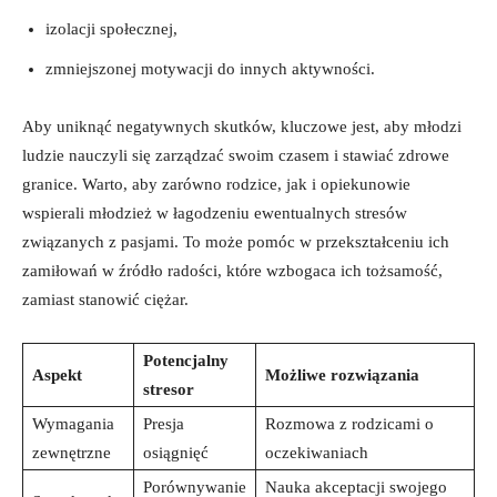
izolacji społecznej,
zmniejszonej motywacji do innych aktywności.
Aby uniknąć negatywnych skutków, kluczowe jest, aby ​młodzi
ludzie ⁢nauczyli⁣ się⁤ zarządzać ⁣swoim czasem⁣ i‍ stawiać⁣ zdrowe
⁤granice. Warto, aby zarówno rodzice, jak i‌ opiekunowie
wspierali młodzież w łagodzeniu ewentualnych stresów
związanych z pasjami. To może ‍pomóc ⁣w⁤ przekształceniu ich
⁣zamiłowań⁣ w źródło radości,​ które wzbogaca ich tożsamość,
zamiast ​stanowić ciężar.
Potencjalny
Aspekt
Możliwe rozwiązania
⁤stresor
Wymagania
Presja
Rozmowa z rodzicami⁣ o ​
zewnętrzne
osiągnięć
oczekiwaniach
Porównywanie
Nauka akceptacji swojego