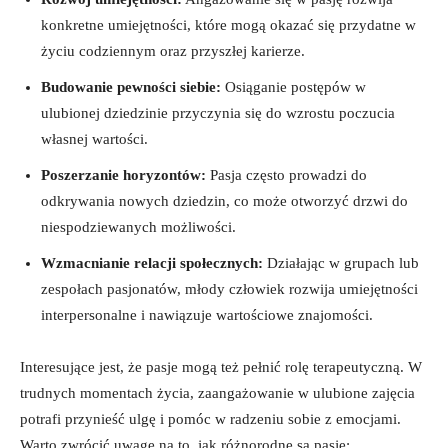
konkretne umiejętności, które mogą okazać się przydatne w
życiu codziennym oraz przyszłej karierze.
Budowanie pewności siebie:
Osiąganie postępów w
ulubionej dziedzinie⁣ przyczynia się do wzrostu ‌poczucia
własnej ‍wartości.
Poszerzanie horyzontów:
Pasja‌ często ‍prowadzi do
odkrywania⁤ nowych ‍dziedzin, co ​może otworzyć drzwi ‍do
niespodziewanych możliwości.
Wzmacnianie relacji⁢ społecznych:
Działając w​ grupach lub
zespołach pasjonatów, ​młody człowiek rozwija umiejętności
interpersonalne⁤ i nawiązuje wartościowe znajomości.
Interesujące jest, że pasje mogą też pełnić rolę terapeutyczną. W
trudnych⁤ momentach życia, zaangażowanie w ulubione zajęcia
potrafi przynieść​ ulgę i pomóc w radzeniu ‌sobie ‍z emocjami.
Warto ⁢zwrócić ⁣uwagę ‌na to, ​jak ⁢różnorodne ​są ​pasje: