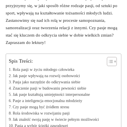
⁣przyjrzymy się,⁤ w ‌jaki sposób różne rodzaje pasji, ​od sztuki ‌po
sport, wpływają na kształtowanie tożsamości⁤ młodych​ ludzi.
Zastanowimy się nad ich rolą w procesie ‍samopoznania,
samorealizacji oraz tworzenia relacji z innymi.​ Czy pasje mogą
stać się kluczem ​do odkrycia​ siebie w dobie ‍wielkich ⁣zmian?
Zapraszam⁤ do lektury!
Spis Treści:
Rola pasji‌ w życiu młodego człowieka
Jak pasje ⁣wpływają⁤ na rozwój⁣ osobowości
Pasja jako narzędzie do odkrywania siebie
Znaczenie pasji ⁤w budowaniu ⁤pewności siebie
Jak pasje kształtują umiejętności interpersonalne
Pasje a inteligencja ⁣emocjonalna młodzieży
Czy pasje mogą być źródłem stresu
Rola środowiska w rozwijaniu pasji
Jak znaleźć swoją ‍pasję w świecie⁢ pełnym możliwości
Pasja a wybór ścieżki zawodowej