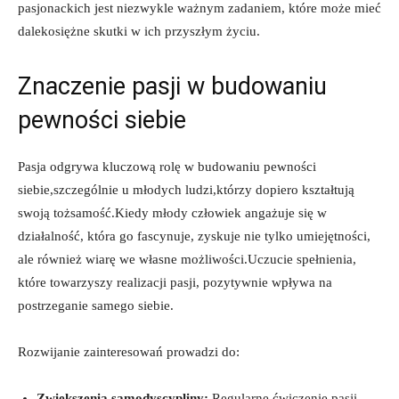
pasjonackich jest niezwykle ‍ważnym zadaniem, które‌ może mieć
dalekosiężne​ skutki w ⁤ich‍ przyszłym​ życiu.
Znaczenie pasji ⁤w budowaniu
⁤pewności siebie
Pasja odgrywa kluczową‌ rolę w‌ budowaniu ⁤pewności⁢
siebie,szczególnie u młodych ludzi,którzy dopiero⁢ kształtują
swoją tożsamość.Kiedy młody człowiek ‌angażuje się w‌
działalność,⁢ która go ‍fascynuje,​ zyskuje nie tylko umiejętności,⁤
ale również wiarę we własne możliwości.Uczucie‍ spełnienia,
które towarzyszy realizacji pasji,⁤ pozytywnie wpływa na
postrzeganie samego siebie.
Rozwijanie zainteresowań prowadzi do:
Zwiększenia​ samodyscypliny:
Regularne ćwiczenie pasji