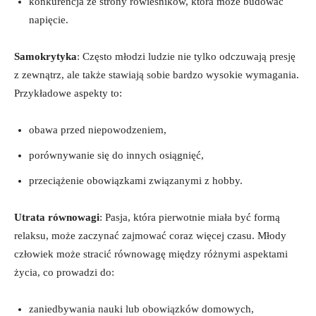
konkurencja ⁤ze strony rówieśników, która może budować
napięcie.
Samokrytyka
:⁤ Często młodzi ludzie nie tylko⁢ odczuwają presję
⁤z zewnątrz, ale także stawiają sobie ⁣bardzo ⁢wysokie wymagania.
Przykładowe aspekty to:
obawa przed niepowodzeniem,
porównywanie się do innych ‌osiągnięć,
przeciążenie‌ obowiązkami związanymi z hobby.
Utrata równowagi
: Pasja, która‌ pierwotnie miała​ być formą⁣
relaksu, ‌może zaczynać zajmować ⁣coraz więcej‍ czasu. Młody
człowiek ‍może stracić równowagę między ⁤różnymi aspektami ​
życia, co prowadzi do:
zaniedbywania nauki lub obowiązków domowych,