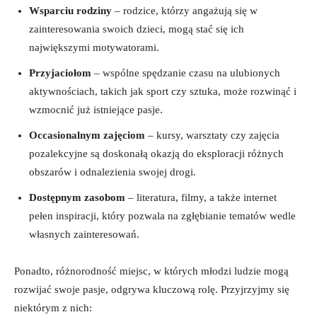
Wsparciu rodziny
– rodzice, ⁢którzy ‌angażują się w
zainteresowania swoich​ dzieci, mogą stać się ‍ich
największymi motywatorami.
Przyjaciołom
– wspólne spędzanie czasu ⁢na ulubionych
aktywnościach, takich⁣ jak ⁤sport czy sztuka, może⁢ rozwinąć i
wzmocnić już ⁤istniejące pasje.
Occasionalnym zajęciom
– kursy, warsztaty czy zajęcia‌
pozalekcyjne są ‌doskonałą ‍okazją do eksploracji różnych
⁣obszarów i odnalezienia swojej drogi.
Dostępnym zasobom
– literatura, filmy, a także internet⁤
pełen ⁤inspiracji, który⁣ pozwala⁣ na zgłębianie‍ tematów ⁣wedle
własnych zainteresowań.
Ponadto, różnorodność ⁤miejsc, w których młodzi ludzie mogą
⁤rozwijać​ swoje pasje,⁤ odgrywa kluczową rolę. Przyjrzyjmy⁤ się
niektórym z nich: