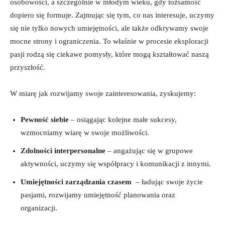
osobowości, ⁤a szczególnie w ⁤młodym wieku, gdy tożsamość​
dopiero się formuje. Zajmując⁣ się tym, ​co nas ​interesuje, uczymy
się nie tylko nowych umiejętności, ale także ⁣odkrywamy swoje
mocne strony ⁢i ograniczenia.⁤ To właśnie w procesie eksploracji⁣
pasji rodzą ‌się ​ciekawe pomysły, które mogą kształtować ​naszą
przyszłość.
W miarę jak​ rozwijamy‍ swoje zainteresowania, zyskujemy:
Pewność siebie
–​ osiągając kolejne​ małe sukcesy,
wzmocniamy wiarę ‍w swoje możliwości.
Zdolności interpersonalne
– angażując się w ⁤grupowe
aktywności, uczymy się⁤ współpracy i komunikacji z innymi.
Umiejętności zarządzania czasem
⁤ – ładując swoje życie
‍pasjami, rozwijamy umiejętność planowania oraz
organizacji.