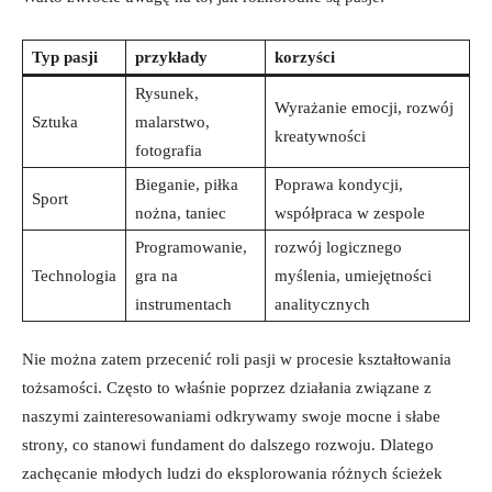
Typ pasji
przykłady
korzyści
Rysunek,
Wyrażanie emocji, rozwój
Sztuka
malarstwo,‌
kreatywności
fotografia
Bieganie,⁣ piłka​
Poprawa kondycji,
Sport
nożna, taniec
współpraca w zespole
Programowanie,⁣
rozwój logicznego
Technologia
gra na
myślenia, umiejętności
instrumentach
⁢analitycznych
Nie można zatem przecenić ⁤roli pasji ‍w procesie kształtowania
tożsamości. ‍Często to właśnie poprzez działania związane z
naszymi zainteresowaniami odkrywamy swoje ⁣mocne ​i słabe
strony, co ⁤stanowi fundament do dalszego rozwoju. Dlatego
zachęcanie młodych ludzi do eksplorowania ⁢różnych ścieżek