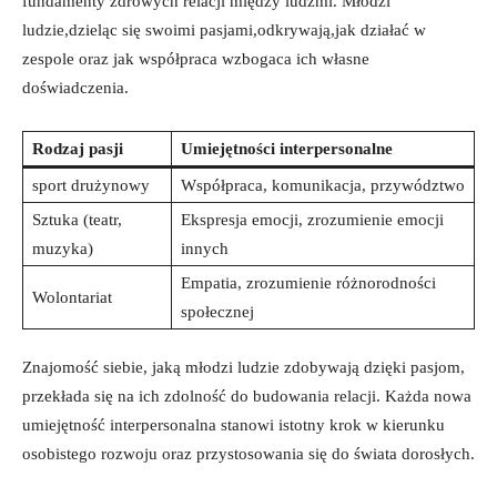
fundamenty zdrowych ‌relacji między ludźmi. ⁣Młodzi
ludzie,dzieląc się swoimi pasjami,odkrywają,jak działać ⁣w
zespole oraz jak współpraca wzbogaca ich własne‍
doświadczenia.
Rodzaj pasji
Umiejętności interpersonalne
sport drużynowy
Współpraca, ‌komunikacja, przywództwo
Sztuka ⁣(teatr,⁣
Ekspresja emocji, zrozumienie emocji
muzyka)
innych
Empatia, zrozumienie różnorodności
Wolontariat
społecznej
Znajomość siebie, jaką młodzi ludzie zdobywają ​dzięki pasjom,
⁣przekłada ⁣się ⁤na ich zdolność do budowania relacji.⁢ Każda nowa
umiejętność ⁤interpersonalna stanowi istotny krok w ‌kierunku
osobistego rozwoju oraz ⁤przystosowania się ⁢do świata dorosłych.