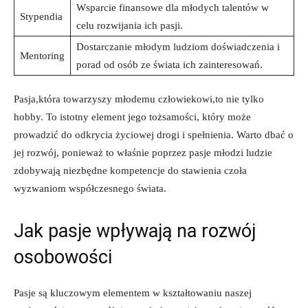
Wsparcie finansowe ‌dla młodych talentów ⁢w
Stypendia
celu rozwijania⁣ ich pasji.
Dostarczanie⁣ młodym ludziom doświadczenia ‌i
Mentoring
⁢porad od⁤ osób ‌ze świata ich zainteresowań.
Pasja,która towarzyszy młodemu człowiekowi,to nie ‍tylko
⁤hobby. To istotny element ⁢jego⁤ tożsamości, który ‍może​
prowadzić do⁤ odkrycia życiowej drogi i ‌spełnienia. Warto dbać​ o
jej rozwój, ⁣ponieważ to ‍właśnie poprzez pasje młodzi ludzie⁣
zdobywają niezbędne kompetencje do ‌stawienia czoła‌
wyzwaniom współczesnego świata.
Jak pasje ⁣wpływają⁤ na rozwój⁣
osobowości
Pasje są kluczowym‌ elementem ⁤w​ kształtowaniu naszej