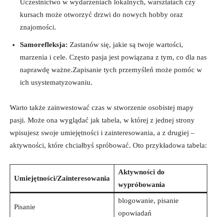
⁤Uczestnictwo ⁤w wydarzeniach lokalnych, ⁤warsztatach czy
‍kursach może otworzyć drzwi do nowych hobby oraz
‍znajomości.
Samorefleksja:
Zastanów się, jakie są ‌twoje wartości,
marzenia i cele. Często pasja​ jest powiązana z⁣ tym, co dla nas
‍naprawdę ważne.Zapisanie tych przemyśleń⁢ może‍ pomóc w
ich usystematyzowaniu.
Warto także zainwestować czas w⁤ stworzenie osobistej mapy
pasji. Może⁢ ona ​wyglądać jak tabela, w której z jednej strony
wpisujesz swoje umiejętności i zainteresowania, a z ​drugiej –
aktywności, które⁢ chciałbyś spróbować. Oto‌ przykładowa tabela:
Aktywności do
Umiejętności/Zainteresowania
wypróbowania
blogowanie, pisanie
Pisanie
opowiadań