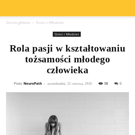
Strona główna
Dzieci i Młodzież
Dzieci i Młodzież
Rola pasji w kształtowaniu
tożsamości młodego
człowieka
Przez
NeuroPath
-
58
0
poniedziałek, 22 czerwca, 2026