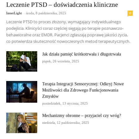
Leczenie PTSD – doświadczenia kliniczne
-
0
InnerLight
środa, 8 października, 2025
Leczenie PTSD to proces złożony, wymagający indywidualnego
podejścia. Klinicyści coraz częściej sięgają po terapie poznawczo-
behawioralne oraz EMDR. Pacjenci zgłaszają poprawę jakości życia,
co potwierdza skuteczność nowoczesnych metod terapeutycznych.
Jak działa pamięć krótkotrwała i długotrwała
piątek, 26 września, 2025
Terapia Integracji Sensorycznej: Odkryj Nowe
Możliwości dla Zdrowego Funkcjonowania
Zmysłów
poniedziałek, 13 stycznia, 2025
Mechanizmy obronne – przyjaciel czy wróg?
niedziela, 12 października, 2025