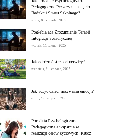
Jak Poradnie Psychologiczno-
Pedagogiczne Przyczyniają się do
Redukcji Stresu Szkolnego?
środa, 8 listopada, 2023
Pogłębiająca Zrozumienie Terapii
Integracji Sensorycznej
wtorek, 11 lutego, 2025
Jak odróżnić stres od nerwicy?
niedziela, 9 listopada, 2025
Jak uczyć dzieci nazywania emocji?
środa, 12 listopada, 2025
Poradnia Psychologiczno-
Pedagogiczna a wsparcie w
realizacji celów życiowych: Klucz