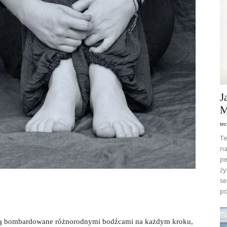
J
M
te
Te
na
pe
ży
se
po
y są bombardowane różnorodnymi bodźcami na każdym kroku,