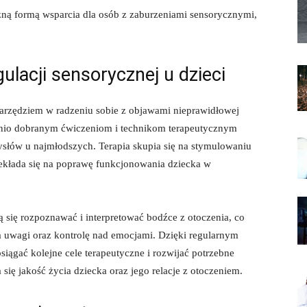
zną formą wsparcia dla osób ⁣z zaburzeniami sensorycznymi,
ulacji sensorycznej u dzieci
 narzędziem w radzeniu sobie ⁣z objawami nieprawidłowej
ednio dobranym ćwiczeniom⁤ i technikom terapeutycznym
mysłów u najmłodszych. Terapia skupia się na stymulowaniu
ekłada się na poprawę funkcjonowania ‌dziecka w
ą się⁤ rozpoznawać i interpretować bodźce z otoczenia, ​co
a uwagi oraz kontrolę nad emocjami. ⁤Dzięki regularnym
iągać kolejne cele⁢ terapeutyczne i rozwijać ⁣potrzebne
 się jakość życia dziecka oraz⁢ jego relacje ‌z otoczeniem.