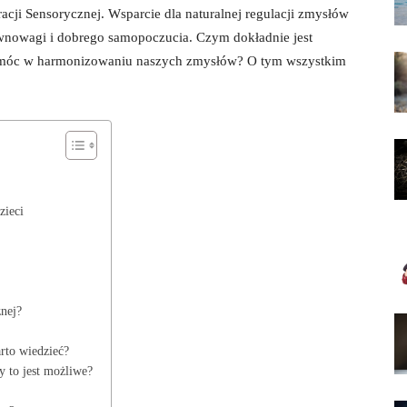
racji Sensorycznej. Wsparcie dla naturalnej regulacji zmysłów⁣
‌równowagi i ⁤dobrego⁤ samopoczucia. Czym dokładnie jest
 pomóc w harmonizowaniu naszych‍ zmysłów? O tym wszystkim
zieci
znej?
arto wiedzieć?
zy to jest możliwe?