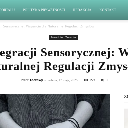
PORTALU
POLITYKA PRYWATNOŚCI
REDAKCJA
KONTAKT
cji Sensorycznej: Wsparcie dla Naturalnej Regulacji Zmysłów
Poradnie i Terapie
tegracji Sensorycznej: W
uralnej Regulacji Zmy
Przez
teczowy
-
259
0
sobota, 17 maja, 2025
Z