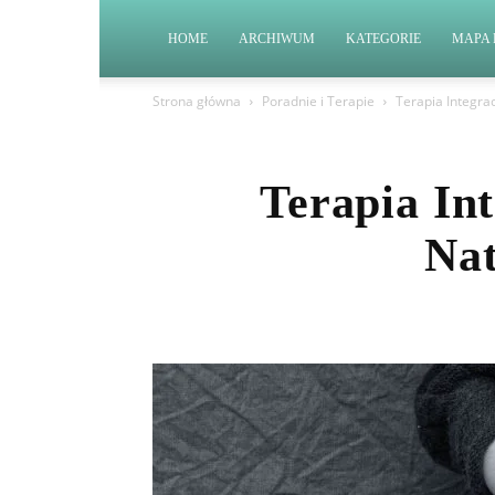
HOME
ARCHIWUM
KATEGORIE
MAPA 
Strona główna
Poradnie i Terapie
Terapia Integra
Terapia In
Nat