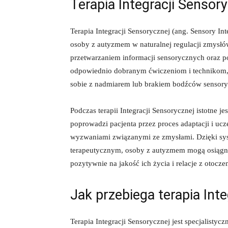
Terapia Integracji⁤ Sensor
Terapia Integracji Sensorycznej ‍(ang. Sensory In
osoby z autyzmem w‌ naturalnej regulacji zmysłó
przetwarzaniem informacji sensorycznych oraz po
odpowiednio ⁢dobranym ćwiczeniom i technikom,
sobie z nadmiarem lub brakiem ⁣bodźców sensor
Podczas terapii Integracji ‍Sensorycznej istotne je
⁣poprowadzi pacjenta przez ⁤proces adaptacji i ⁢
wyzwaniami​ związanymi ze zmysłami. Dzięki sys
terapeutycznym, osoby z autyzmem mogą osiągnąć
⁣pozytywnie na jakość ich życia i relacje z otocze
Jak przebiega terapia Int
Terapia Integracji Sensorycznej jest specjalisty