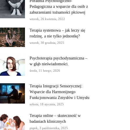
Poradnia Psychologiczno-
Pedagogiczna a wsparcie dla osób z
zaburzeniami tożsamości płciowej
wtorek, 26 kwietnia, 2022
Terapia systemowa – jak leczy się
rodzinę, a nie tylko jednostkę?
wtorek, 30 grudnia, 2025
Psychoterapia psychodynamiczna –
w głąb nieświadomości.
środa, 11 lutego, 2026
Terapia Integracji Sensorycznej:
Wsparcie dla Harmonijnego
Funkcjonowania Zmysłów i Umysłu
sobota, 18 stycznia, 2025
Terapia online – skuteczność w
badaniach klinicznych
piątek, 3 października, 2025