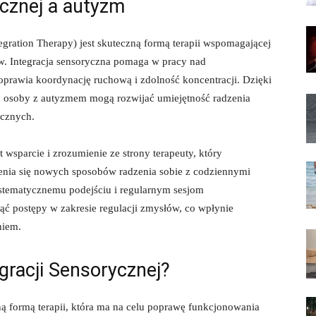
ycznej a autyzm
tegration⁢ Therapy) jest skuteczną formą terapii wspomagającej
w. Integracja sensoryczna pomaga​ w pracy nad
prawia koordynację ruchową ⁢i zdolność koncentracji. Dzięki
 osoby z autyzmem mogą ​rozwijać umiejętność radzenia
ycznych.
st wsparcie i zrozumienie ze strony terapeuty, który
uczenia się nowych sposobów radzenia sobie z codziennymi
tematycznemu podejściu ⁣i regularnym sesjom
 postępy w⁣ zakresie regulacji zmysłów, co ⁢wpłynie
niem.
egracji Sensorycznej?
czną formą terapii, która ma na celu poprawę funkcjonowania