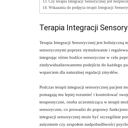
Czy terapia Integracji⁤ Sensorycznej jest ​bezpiecz
Wskazania do podjęcia​ terapii Integracji Sensory
Terapia Integracji Sensory
Terapia Integracji Sensorycznej jest holistyczną
sensorycznymi poprzez stymulowanie i regulowani
integrując różne bodźce sensoryczne w celu⁤ po
zindywidualizowanemu podejściu do ‌każdego pacj
wsparciem dla naturalnej regulacji zmysłów.
Podczas terapii integracji sensorycznej pacjent m
pomagają‌ mu lepiej rozumieć i kontrolować swoje 
terapeutyczne, osoba uczestnicząca w‌ terapii m
sensoryczne,​ co prowadzi do poprawy funkcjonow
integracji sensorycznej może‌ być szczególnie po
autyzmem czy zespołem nadpobudliwości psych