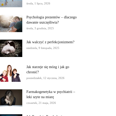
środa, 1 lipca, 2026
Psychologia prezentów – dlaczego
dawanie uszczęśliwia?
środa, 3 grudnia, 2025
Jak walczyć z perfekcjonizmem?
niedziela, 9 listopada, 2025
Jak starzeje się mózg i jak go
chronić?
poniedziałek, 12 stycznia, 2026
Farmakogenetyka w psychiatrii –
leki szyte na miarę
czwartek, 21 maja, 2026