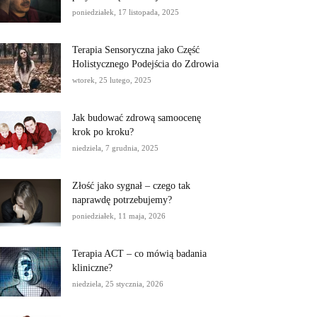
poniedziałek, 17 listopada, 2025
Terapia Sensoryczna jako Część
Holistycznego Podejścia do Zdrowia
wtorek, 25 lutego, 2025
Jak budować zdrową samoocenę
krok po kroku?
niedziela, 7 grudnia, 2025
Złość jako sygnał – czego tak
naprawdę potrzebujemy?
poniedziałek, 11 maja, 2026
Terapia ACT – co mówią badania
kliniczne?
niedziela, 25 stycznia, 2026