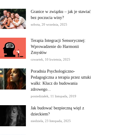
Granice w związku – jak je stawiać
bez poczucia winy?
sobota, 20 września, 2025
Terapia Integracji Sensorycznej:
Wprowadzenie do Harmonii
Zmysłów
czwartek, 10 kwietnia, 2025
Poradnia Psychologiczno-
Pedagogiczna a terapia przez sztuki
walki: Klucz do budowania
zdrowego...
poniedziałek, 11 listopada, 2019
Jak budować bezpieczną więź z
dzieckiem?
niedziela, 23 listopada, 2025