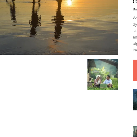
c
Br
Wy
dy
sk
em
ul
in