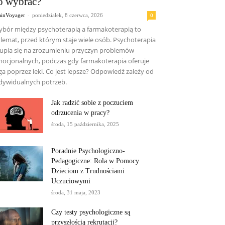
o wybrać?
-
0
ainVoyager
poniedziałek, 8 czerwca, 2026
bór między psychoterapią a farmakoterapią to
lemat, przed którym staje wiele osób. Psychoterapia
upia się na zrozumieniu przyczyn problemów
ocjonalnych, podczas gdy farmakoterapia oferuje
ga poprzez leki. Co jest lepsze? Odpowiedź zależy od
dywidualnych potrzeb.
Jak radzić sobie z poczuciem
odrzucenia w pracy?
środa, 15 października, 2025
Poradnie Psychologiczno-
Pedagogiczne: Rola w Pomocy
Dzieciom z Trudnościami
Uczuciowymi
środa, 31 maja, 2023
Czy testy psychologiczne są
przyszłością rekrutacji?