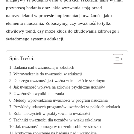
inicjatywy ⁢są podejmowane w polskich szkołach, jakie wyniki
przynoszą badania oraz jakie wyzwania stoją przed ​
nauczycielami​ w procesie implementacji uważności jako
elementu nauczania. Zobaczymy, czy‍ uważność to ⁢tylko
chwilowy trend, czy może klucz ⁢do zbudowania zdrowego i
świadomego systemu edukacji.
Spis Treści:
Badania nad uważnością ⁢w szkołach
Wprowadzenie do uważności w⁢ edukacji
Dlaczego uważność jest ważna w kontekście szkolnym
Jak uważność wpływa na zdrowie psychiczne uczniów
Uważność a‌ wyniki⁤ nauczania
Metody wprowadzania uważności w program⁣ nauczania
Przykłady udanych programów uważności w polskich szkołach
Rola ⁣nauczycieli w praktykowaniu uważności
Techniki uważności dla uczniów w wieku szkolnym
Jak uważność pomaga w radzeniu sobie ze⁢ stresem
krytyczne spojrzenie na‌ badania⁣ nad ⁢uważnością