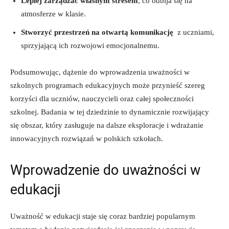
Lepiej zarządzać własnym⁤ stresem
, co odbija się na
atmosferze ‍w klasie.
Stworzyć przestrzeń na otwartą‍ komunikację
⁤ z uczniami,
sprzyjającą ich rozwojowi ⁤emocjonalnemu.
Podsumowując, dążenie⁤ do ‌wprowadzenia uważności w
szkolnych programach edukacyjnych może przynieść szereg
korzyści dla uczniów, nauczycieli ‍oraz⁢ całej społeczności
szkolnej. Badania w tej dziedzinie to dynamicznie rozwijający
się obszar,⁤ który zasługuje ⁣na ‌dalsze‌ eksploracje i wdrażanie
innowacyjnych rozwiązań ​w polskich szkołach.
Wprowadzenie do uważności w⁢
edukacji
Uważność w edukacji staje się coraz ​bardziej popularnym