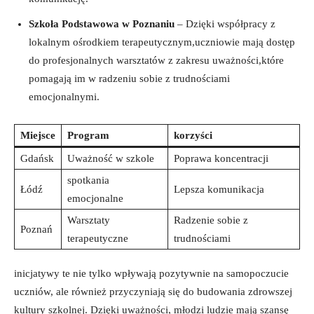
Szkoła Podstawowa​ w Poznaniu
– Dzięki⁢ współpracy z
lokalnym ośrodkiem terapeutycznym,uczniowie mają dostęp
do profesjonalnych warsztatów z zakresu ⁣uważności,które
pomagają⁢ im w radzeniu sobie z‍ trudnościami
emocjonalnymi.
Miejsce
Program
korzyści
Gdańsk
Uważność w szkole
Poprawa koncentracji
spotkania
Łódź
Lepsza​ komunikacja
⁤emocjonalne
Warsztaty
Radzenie sobie z
Poznań
terapeutyczne
⁤trudnościami
inicjatywy ​te nie tylko wpływają pozytywnie na samopoczucie
uczniów, ‍ale również przyczyniają się‌ do ⁤budowania zdrowszej
kultury szkolnej. Dzięki​ uważności, ​młodzi‌ ludzie mają szansę​