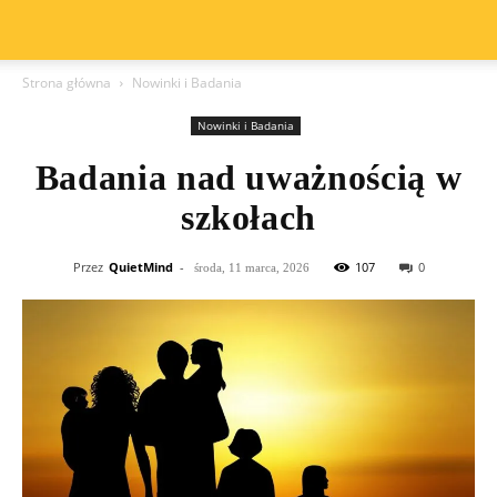
Strona główna
Nowinki i Badania
Nowinki i Badania
Badania nad uważnością w
szkołach
Przez
QuietMind
-
107
0
środa, 11 marca, 2026