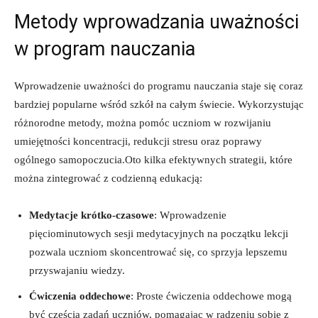
Metody wprowadzania uważności
w program⁣ nauczania
Wprowadzenie uważności do ⁣programu⁢ nauczania staje się coraz
⁢bardziej popularne wśród szkół na całym świecie. Wykorzystując
różnorodne metody,⁤ można​ pomóc uczniom w rozwijaniu‍
umiejętności koncentracji, redukcji ​stresu ​oraz poprawy
ogólnego samopoczucia.Oto kilka​ efektywnych strategii, które
można​ zintegrować z⁢ codzienną edukacją:
Medytacje krótko-czasowe
: Wprowadzenie⁤
pięciominutowych sesji medytacyjnych na początku lekcji
pozwala uczniom skoncentrować⁢ się, co​ sprzyja lepszemu
przyswajaniu wiedzy.
Ćwiczenia oddechowe
: Proste ćwiczenia oddechowe mogą
⁣być częścią‌ zadań ‍uczniów, pomagając w radzeniu sobie z