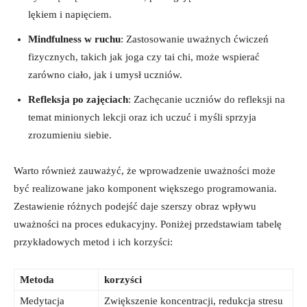
⁣lękiem i napięciem.
Mindfulness ⁤w ruchu
: Zastosowanie uważnych ćwiczeń
fizycznych, takich​ jak joga czy tai chi, może wspierać
zarówno⁢ ciało, jak ‌i⁢ umysł uczniów.
Refleksja​ po ​zajęciach
: Zachęcanie ​uczniów‍ do⁣ refleksji ⁣na
temat minionych lekcji oraz ich uczuć i myśli sprzyja
zrozumieniu‌ siebie.
Warto‌ również zauważyć, że ‌wprowadzenie ⁤uważności​ może
być ‍realizowane jako komponent‍ większego programowania.
Zestawienie różnych podejść daje szerszy obraz wpływu
uważności na ​proces‍ edukacyjny. Poniżej przedstawiam‌ tabelę
przykładowych‍ metod ​i ich korzyści:
Metoda
korzyści
Medytacja
Zwiększenie koncentracji, redukcja stresu