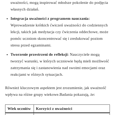
uważności, mogą inspirować⁣ młodsze ⁣pokolenie do podjęcia‍
własnych‌ działań.
Integracja uważności z⁢ programem ⁤nauczania:
Wprowadzenie krótkich ćwiczeń uważności do codziennych
lekcji, ‍takich jak ​medytacja‌ czy ćwiczenia oddechowe, może
pomóc uczniom skoncentrować się i zredukować ⁤poziom
stresu przed egzaminami.
Tworzenie przestrzeni ⁢do refleksji:
Nauczyciele⁢ mogą
tworzyć warunki, w których uczniowie będą mieli możliwość​
zatrzymania się i zastanowienia nad‌ swoimi emocjami oraz
reakcjami w różnych ⁣sytuacjach.
Również ‌kluczowym ⁢aspektem jest zrozumienie, jak ⁣uważność⁢
wpływa na różne‍ grupy wiekowe.Badania ‍pokazują,⁤ że:
Wiek uczniów
Korzyści z uważności