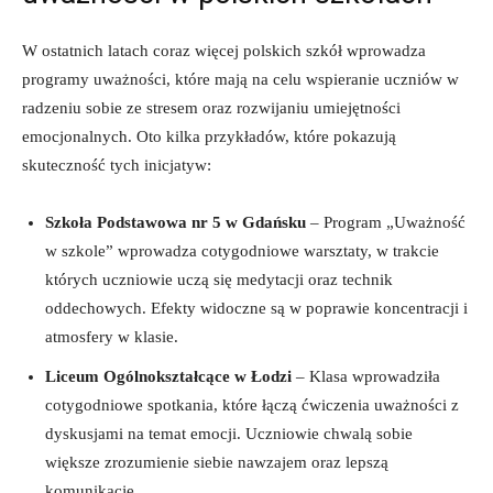
W⁣ ostatnich⁣ latach coraz więcej polskich szkół ‍wprowadza
programy uważności, które mają na celu wspieranie uczniów‍ w
radzeniu sobie⁣ ze stresem oraz rozwijaniu⁣ umiejętności
emocjonalnych. ​Oto kilka przykładów, które pokazują
skuteczność tych ⁢inicjatyw:
Szkoła⁤ Podstawowa nr⁤ 5 w Gdańsku
⁣– Program ⁢„Uważność
w szkole” wprowadza​ cotygodniowe warsztaty, w trakcie​
których uczniowie uczą się⁤ medytacji oraz technik⁢
oddechowych. Efekty ‌widoczne ⁢są w poprawie koncentracji i
atmosfery w klasie.
Liceum Ogólnokształcące w ⁣Łodzi
– Klasa wprowadziła
cotygodniowe spotkania, które łączą ćwiczenia uważności z
‍dyskusjami‌ na temat emocji. Uczniowie ⁤chwalą sobie​
większe‌ zrozumienie⁢ siebie nawzajem oraz lepszą
komunikację.