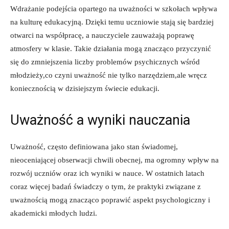
Wdrażanie podejścia opartego ⁢na uważności w szkołach wpływa⁢
na kulturę edukacyjną. Dzięki‌ temu uczniowie stają się ⁤bardziej
otwarci na współpracę, a ‍nauczyciele zauważają poprawę
atmosfery w klasie.⁣ Takie działania mogą znacząco ‍przyczynić
się do zmniejszenia liczby problemów psychicznych wśród
młodzieży,co czyni uważność ⁤nie⁢ tylko narzędziem,ale wręcz
koniecznością w ⁤dzisiejszym⁢ świecie edukacji.
Uważność a‌ wyniki⁤ nauczania
Uważność, często⁤ definiowana jako stan świadomej,
nieoceniającej ⁤obserwacji ⁤chwili obecnej, ma ⁣ogromny wpływ na
rozwój uczniów oraz ich wyniki w nauce. ⁣W ostatnich latach
coraz więcej badań​ świadczy ⁢o tym, że praktyki związane⁣ z
uważnością mogą znacząco poprawić ‍aspekt psychologiczny i
‍akademicki ⁢młodych ⁤ludzi.