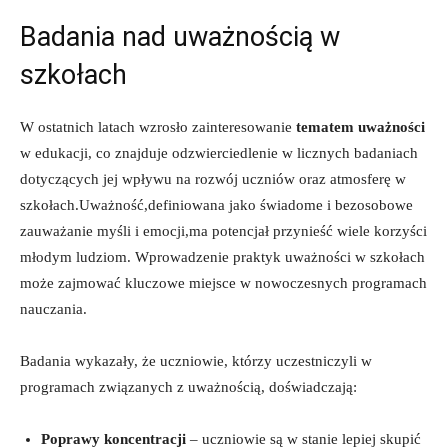
Badania nad uważnością ⁢w
szkołach
W⁤ ostatnich ⁣latach ⁤wzrosło zainteresowanie
tematem ‍uważności
w edukacji, co znajduje odzwierciedlenie w licznych‍ badaniach
dotyczących ‍jej wpływu na rozwój uczniów oraz atmosferę⁤ w
szkołach.Uważność,definiowana⁤ jako ‍świadome i bezosobowe
zauważanie myśli i emocji,ma potencjał przynieść wiele korzyści
młodym ludziom. Wprowadzenie praktyk uważności w szkołach
⁢może zajmować kluczowe miejsce ⁤w ​nowoczesnych ⁤programach
nauczania.
Badania wykazały,⁤ że uczniowie,⁣ którzy uczestniczyli w
programach‍ związanych z uważnością, doświadczają:
Poprawy ​koncentracji
⁤– uczniowie są w stanie lepiej skupić