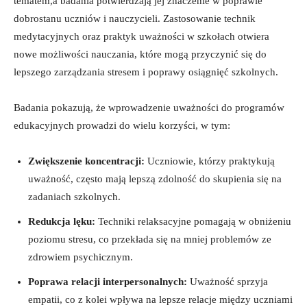
tematem,a badania potwierdzają jej znaczenie w poprawie
dobrostanu uczniów i nauczycieli. Zastosowanie ‍technik
medytacyjnych oraz praktyk uważności w szkołach otwiera
‌nowe możliwości nauczania,⁤ które mogą przyczynić się do
lepszego‍ zarządzania stresem⁢ i ⁢poprawy ⁣osiągnięć szkolnych.
Badania pokazują, że ⁢wprowadzenie uważności⁢ do programów
edukacyjnych prowadzi ⁣do wielu‍ korzyści, w tym:
Zwiększenie koncentracji:
⁤Uczniowie,​ którzy praktykują
uważność, często mają lepszą zdolność do skupienia się na
zadaniach szkolnych.
Redukcja lęku:
Techniki relaksacyjne pomagają⁢ w ​obniżeniu
poziomu stresu, co przekłada się na mniej problemów ze
zdrowiem psychicznym.
Poprawa‌ relacji interpersonalnych:
Uważność sprzyja
empatii, co z kolei wpływa na lepsze relacje ⁢między uczniami