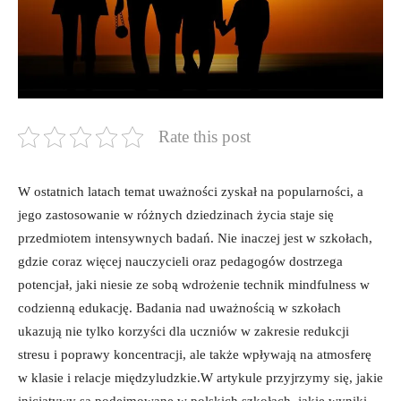
Rate this post
W ostatnich latach temat uważności zyskał na ​popularności, a
jego zastosowanie w różnych dziedzinach życia staje ⁣się
przedmiotem intensywnych badań.​ Nie inaczej jest​ w szkołach,‍
gdzie coraz więcej nauczycieli oraz pedagogów dostrzega
potencjał, jaki niesie ze sobą ⁣wdrożenie⁣ technik ⁢mindfulness ‍w
codzienną edukację. Badania nad uważnością⁢ w szkołach
‌ukazują nie tylko korzyści⁢ dla uczniów w zakresie redukcji‌
stresu i poprawy ⁤koncentracji, ale ​także wpływają na atmosferę⁣
w klasie i relacje⁢ międzyludzkie.W artykule przyjrzymy się,⁤ jakie