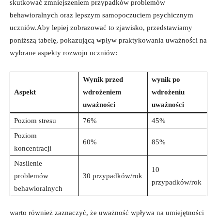
skutkować zmniejszeniem przypadków‍ problemów
behawioralnych oraz lepszym samopoczuciem ⁢psychicznym
uczniów.Aby lepiej zobrazować to‍ zjawisko, przedstawiamy
poniższą tabelę, pokazującą wpływ praktykowania uważności na
wybrane aspekty rozwoju uczniów:
Wynik przed
wynik po
Aspekt
wdrożeniem
wdrożeniu
⁣uważności
uważności
Poziom ⁢stresu
76%
45%
Poziom
60%
85%
koncentracji
Nasilenie
10
problemów⁣
30 przypadków/rok
przypadków/rok
behawioralnych
warto również zaznaczyć, że uważność ⁢wpływa na umiejętności