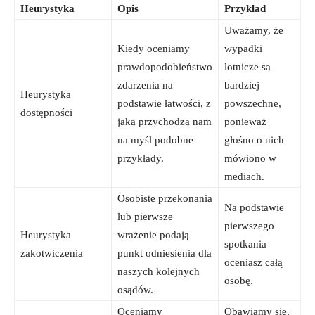
Heurystyka
Opis
Przykład
Uważamy, że
Kiedy oceniamy
wypadki
prawdopodobieństwo
lotnicze są
zdarzenia na
bardziej
Heurystyka
podstawie łatwości, z
powszechne,
dostępności
jaką przychodzą nam
ponieważ
na myśl podobne
głośno o nich
przykłady.
mówiono w
mediach.
Osobiste przekonania
Na podstawie
lub pierwsze
pierwszego
Heurystyka
wrażenie podają
spotkania
zakotwiczenia
punkt odniesienia dla
oceniasz całą
naszych kolejnych
osobę.
osądów.
Oceniamy
Obawiamy się,