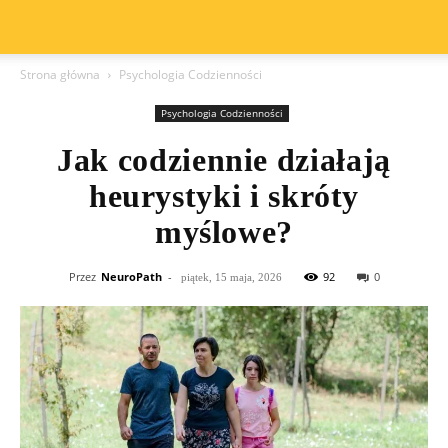
Strona główna
Psychologia Codzienności
Psychologia Codzienności
Jak codziennie działają
heurystyki i skróty
myślowe?
Przez
NeuroPath
-
92
0
piątek, 15 maja, 2026