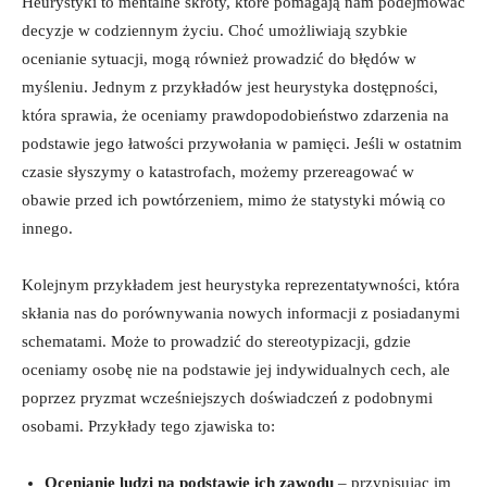
Heurystyki to mentalne skróty, które pomagają nam podejmować
decyzje w codziennym życiu. Choć umożliwiają szybkie
ocenianie sytuacji, mogą również prowadzić do błędów w
myśleniu. Jednym z przykładów jest heurystyka dostępności,
która sprawia, że oceniamy prawdopodobieństwo zdarzenia na
podstawie jego łatwości przywołania w pamięci. Jeśli w ostatnim
czasie słyszymy o katastrofach, możemy przereagować w
obawie przed ich powtórzeniem, mimo że statystyki mówią co
innego.
Kolejnym przykładem jest heurystyka reprezentatywności, która
skłania nas do porównywania nowych informacji z posiadanymi
schematami. Może to prowadzić do stereotypizacji, gdzie
oceniamy osobę nie na podstawie jej indywidualnych cech, ale
poprzez pryzmat wcześniejszych doświadczeń z podobnymi
osobami. Przykłady tego zjawiska to:
Ocenianie ludzi na podstawie ich zawodu
– przypisując im