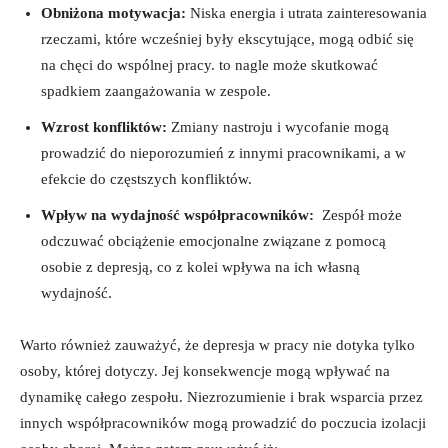
Obniżona motywacja:
⁣Niska energia i utrata zainteresowania
rzeczami, które wcześniej były ekscytujące, mogą odbić się
⁢na ⁢chęci‌ do wspólnej⁣ pracy. to nagle może skutkować
spadkiem zaangażowania‌ w zespole.
Wzrost ⁢konfliktów:
Zmiany nastroju i wycofanie⁣ mogą
prowadzić​ do nieporozumień z innymi ⁣pracownikami, a w
‍efekcie do częstszych konfliktów.
Wpływ na ⁤wydajność współpracowników:
⁣ Zespół⁣ może
⁢odczuwać obciążenie⁢ emocjonalne związane ‌z pomocą
⁣osobie z depresją, co z kolei ⁤wpływa na ich własną
wydajność.
Warto również zauważyć, że depresja w pracy nie dotyka tylko
osoby, której⁤ dotyczy. Jej konsekwencje mogą wpływać na
dynamikę całego⁢ zespołu. Niezrozumienie i brak wsparcia przez
innych współpracowników ⁤mogą prowadzić do poczucia​ izolacji