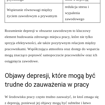
redukcja stresu i⁣
Wspieranie równowagi między
wypalenia
‍życiem zawodowym a ⁣prywatnym
zawodowego
Rozumienie depresji w obszarze zawodowym to kluczowy
element budowania zdrowego⁣ miejsca pracy, które⁣ nie⁤ tylko
sprzyja ‌efektywności, ale także ‌pozytywnym relacjom między
pracownikami. Współczująca atmosfera​ oraz dostęp do wsparcia
⁣mogą znacząco ​poprawić samopoczucie⁣ pracowników oraz ich
osiągnięcia⁣ zawodowe.
Objawy depresji, które ⁣mogą⁤ być
⁢trudne do zauważenia ‍w​ pracy
W ‌środowisku⁤ pracy często ⁢trudno zauważyć, że ktoś zmaga się
z ⁤depresją, ponieważ jej objawy mogą⁢ być subtelne i łatwo