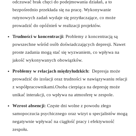
odczuwać ‍brak ‌chęci do podejmowania ⁤działań, a to
bezpośrednio ‌przekłada się na pracę.​ Wykonywanie
rutynowych​ zadań ⁤wydaje się przytłaczające, co może
‌prowadzić do opóźnień ⁤w realizacji projektów.
Trudności‌ w koncentracji:
Problemy⁢ z koncentracją są
powszechne wśród⁢ osób⁢ doświadczających depresji. Nawet
proste zadania mogą stać⁢ się wyzwaniem, co wpływa ​na
jakość ‌wykonywanych​ obowiązków.
Problemy w relacjach międzyludzkich:
⁢ Depresja może
prowadzić do ‍izolacji oraz‍ trudności w nawiązywaniu ‍relacji
z współpracownikami.Osoba cierpiąca na depresję ​może
unikać interakcji, co wpływa na atmosferę w zespole.
Wzrost absencji:
Częste dni wolne z ‌powodu złego
samopoczucia psychicznego oraz wizyt u specjalistów mogą​
negatywnie wpływać na⁤ ciągłość​ pracy⁢ i efektywność
zespołu.