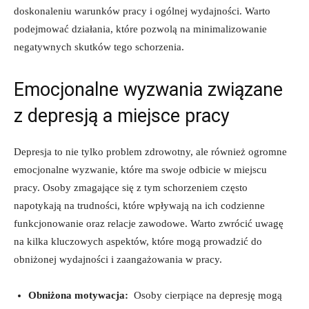
‌doskonaleniu warunków pracy‌ i ogólnej‌ wydajności. ⁣Warto
podejmować⁤ działania,‌ które pozwolą na minimalizowanie
negatywnych skutków ​tego schorzenia.
Emocjonalne ‌wyzwania związane
z depresją ‍a ‌miejsce pracy
Depresja‍ to nie tylko ⁢problem⁢ zdrowotny, ale również‍ ogromne
emocjonalne wyzwanie, ⁣które ‌ma ​swoje odbicie w⁤ miejscu
pracy.⁢ Osoby⁢ zmagające ⁣się z tym ⁢schorzeniem ‍często
napotykają⁤ na ⁣trudności, które wpływają na‍ ich codzienne
funkcjonowanie oraz relacje zawodowe. Warto‌ zwrócić⁣ uwagę
na⁢ kilka kluczowych ‌aspektów, które mogą⁢ prowadzić‍ do⁣
obniżonej⁣ wydajności‍ i zaangażowania w pracy.
Obniżona ⁢motywacja:
‌ Osoby ⁣cierpiące na ⁢depresję mogą