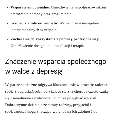
Wsparcie⁣ emocjonalne:
Umożliwienie współpracownikom
⁤oferowania pomocy oraz zrozumienia.
Szkolenia z ‍zakresu empatii:
Wzmacnianie ⁣umiejętności
interpersonalnych w⁤ zespole.
Zachęcanie⁣ do korzystania‍ z pomocy profesjonalnej:
⁤Umożliwienie dostępu do konsultacji ‍i terapii.
Znaczenie⁣ wsparcia społecznego
w‍ walce ‍z⁢ depresją
Wsparcie społeczne odgrywa kluczową ⁤rolę w procesie radzenia
sobie z‌ depresją.Osoby borykające⁤ się​ z tą chorobą często‌ czują⁢
się osamotnione‍ i izolowane, co ‌może pogłębiać ich stan.
Dobroczynne działania ⁤ze⁤ strony rodziny, przyjaciół i
społeczności mogą znacząco wpłynąć na​ ich zdolność do