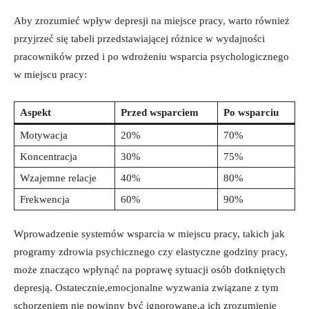
Aby zrozumieć wpływ depresji⁢ na miejsce pracy, warto ‌również
przyjrzeć się tabeli przedstawiającej różnice⁤ w wydajności⁤
pracowników przed i po ⁣wdrożeniu wsparcia psychologicznego
w miejscu ⁣pracy:
Aspekt
Przed wsparciem
Po wsparciu
Motywacja
20%
70%
Koncentracja
30%
75%
Wzajemne ‍relacje
40%
80%
Frekwencja
60%
90%
Wprowadzenie ⁤systemów ⁢wsparcia w miejscu pracy, takich​ jak
programy‍ zdrowia psychicznego⁢ czy elastyczne ‌godziny pracy,
może znacząco wpłynąć na poprawę sytuacji osób dotkniętych​
depresją. Ostatecznie,emocjonalne ​wyzwania związane ⁢z tym
schorzeniem nie⁤ powinny być⁤ ignorowane,a ich zrozumienie