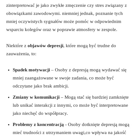
zinterpretować je jako zwykłe⁤ zmęczenie⁣ czy stres​ związany z‍
obowiązkami zawodowymi. niemniej jednak, poznanie tych
mniej oczywistych sygnałów może pomóc⁣ w odpowiednim
wsparciu kolegów⁣ oraz w poprawie atmosfery w ⁢zespole.
Niektóre z⁤
objawów depresji
, które‌ mogą być trudne do
⁣zauważenia, to:
Spadek motywacji
– Osoby z depresją mogą wydawać się
⁣mniej ⁣zaangażowane w swoje zadania, co może być
odczytane jako brak ‌ambicji.
Zmiany w komunikacji
– Mogą⁣ stać⁤ się bardziej​ zamknięte
lub unikać interakcji z⁤ innymi, co ​może‍ być interpretowane⁤
jako niechęć‌ do współpracy.
Problemy z koncentracją
‌- Osoby⁣ dotknięte‍ depresją mogą‌
mieć trudności​ z utrzymaniem uwagi,co wpływa na jakość⁣