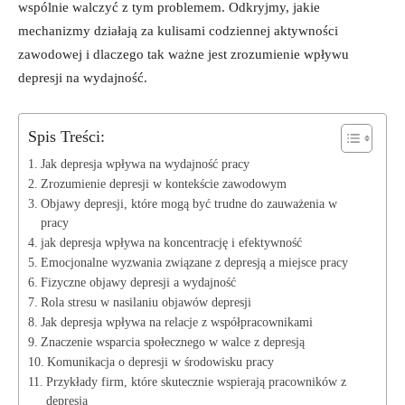
wspólnie walczyć z tym⁤ problemem. Odkryjmy,⁤ jakie
mechanizmy działają ​za ⁢kulisami codziennej⁤ aktywności
zawodowej i‌ dlaczego tak ważne jest zrozumienie wpływu
depresji‍ na wydajność.
Spis Treści:
Jak⁣ depresja wpływa na wydajność ‌pracy
Zrozumienie depresji w⁤ kontekście⁢ zawodowym
Objawy depresji, które ⁣mogą⁤ być ⁢trudne do zauważenia ‍w​
pracy
jak depresja wpływa na⁢ koncentrację i efektywność
Emocjonalne ‌wyzwania związane z depresją ‍a ‌miejsce pracy
Fizyczne⁤ objawy ​depresji a wydajność
Rola stresu ⁢w nasilaniu objawów ​depresji
Jak depresja wpływa na‍ relacje ‍z ‌współpracownikami
Znaczenie⁣ wsparcia społecznego w‍ walce ‍z⁢ depresją
Komunikacja o depresji ⁢w środowisku pracy
Przykłady‌ firm, ⁤które skutecznie wspierają pracowników z
‌depresją