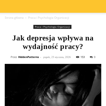
Strona główna
Praca i Psychologia Organizacji
Praca i Psychologia Organizacji
Jak depresja wpływa na
wydajność pracy?
Przez
HiddenPatterns
-
153
0
piątek, 23 stycznia, 2026