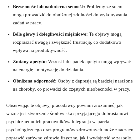
Bezsenność lub⁢ nadmierna senność:
Problemy ze snem⁢
mogą prowadzić do obniżonej zdolności do wykonywania
zadań w pracy.
Bóle głowy i dolegliwości⁢ mięśniowe:
​Te⁢ objawy mogą
⁤rozpraszać uwagę i zwiększać frustrację, co dodatkowo⁢
wpływa na produktywność.
Zmiany apetytu:
Wzrost⁤ lub⁤ spadek ‍apetytu mogą ‌wpływać
na energię i motywację do działania.
Obniżona odporność:
Osoby⁣ z depresją są bardziej ‌narażone
na choroby, co prowadzi​ do częstych nieobecności ‍w​ pracy.
Obserwując te objawy, pracodawcy powinni zrozumieć, ‍jak
ważne‍ jest stworzenie środowiska sprzyjającego dobrostanowi
psychicznemu ‌ich​ pracowników. Integracja ⁣wsparcia‌
psychologicznego oraz programów zdrowotnych może znacząco
poprawić zarówno zdrowie fizyczne, jak ‌i⁤ wydajność w zespole.