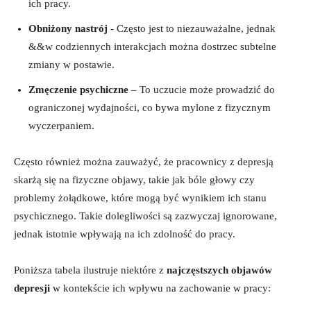
ich⁣ pracy.
Obniżony nastrój
-⁤ Często jest to niezauważalne, ⁣jednak
&&w codziennych ⁣interakcjach ⁤można dostrzec ⁢subtelne
⁣zmiany ‍w postawie.
Zmęczenie psychiczne
– To uczucie⁤ może prowadzić do
ograniczonej wydajności, co bywa mylone ⁣z‌ fizycznym
wyczerpaniem.
Często również można zauważyć, że pracownicy z depresją
skarżą się na fizyczne objawy,‌ takie ⁤jak ‌bóle ‍głowy czy
‌problemy​ żołądkowe, które ‌mogą być wynikiem ich stanu
psychicznego. Takie dolegliwości są zazwyczaj ⁣ignorowane,
jednak ‍istotnie wpływają​ na‌ ich‍ zdolność‍ do pracy.
Poniższa tabela ilustruje niektóre⁤ z
najczęstszych objawów
depresji
⁢w kontekście ich⁣ wpływu na zachowanie w‌ pracy: