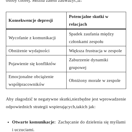
osoby ⁢chorej. ⁢Można zatem zauważyć,iż:
Potencjalne skutki w
Konsekwencje depresji
relacjach
Spadek zaufania między
Wycofanie z komunikacji
członkami zespołu
Obniżenie ​wydajności
Większa ‌frustracja w zespole
Zaburzenie dynamiki
Pojawienie się konfliktów
⁢grupowej
Emocjonalne obciążenie‍
Obniżony morale ‍w zespole
współpracowników
Aby złagodzić ​te ⁢negatywne skutki,niezbędne⁣ jest wprowadzenie
⁢odpowiednich strategii wspierających,takich‍ jak:
Otwarte ​komunikacje:
​ Zachęcanie do dzielenia się myślami
i uczuciami.