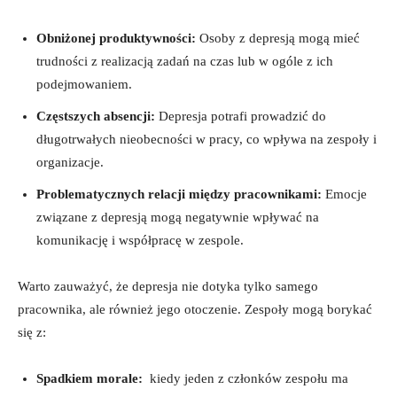
Obniżonej produktywności:
​Osoby ‍z depresją⁤ mogą mieć​
trudności z realizacją ⁤zadań na ​czas lub w ogóle z ich⁣
podejmowaniem.
Częstszych absencji:
Depresja potrafi prowadzić do
długotrwałych nieobecności w ⁢pracy, co‍ wpływa na⁤ zespoły⁣ i
organizacje.
Problematycznych ⁤relacji między⁣ pracownikami:
‍Emocje
związane z depresją ⁣mogą ‍negatywnie wpływać na
komunikację i współpracę w ‍zespole.
Warto zauważyć, że depresja nie dotyka tylko⁤ samego
pracownika, ale również jego otoczenie. Zespoły⁤ mogą borykać ​
się z:
Spadkiem morale:
⁣ kiedy jeden z członków ‍zespołu ma‌