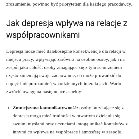
zrozumienie, ⁢powinno być priorytetem⁤ dla ⁣każdego pracodawcy.
Jak depresja wpływa na‍ relacje ‍z
‌współpracownikami
Depresja ⁢może⁤ mieć dalekosiężne konsekwencje​ dla relacji w
miejscu pracy,⁣ wpływając‌ zarówno na osobne osoby, jak i‍ na⁤
zespół jako całość. osoby zmagające się z tym ⁤schorzeniem
często zmieniają swoje zachowanie, co‌ może prowadzić do
napięć⁢ i nieporozumień w ‍codziennych interakcjach. Warto
zwrócić uwagę ‍na następujące aspekty:
Zmniejszona⁣ komunikatywność:
osoby ‍borykające się ⁣z⁣
depresją mogą ​mieć ⁣trudności w otwartym dzieleniu się⁢
swoimi⁢ myślami ⁤oraz uczuciami. mogą unikać‌ kontaktów z
⁢innymi,co wpływa na ‍współpracę⁢ i atmosferę w ⁢zespole.