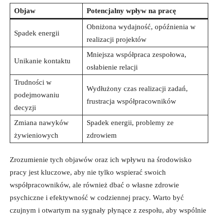
Objaw
Potencjalny ‌wpływ na​ pracę
Obniżona ⁢wydajność, opóźnienia w
Spadek energii
realizacji projektów
Mniejsza współpraca zespołowa,
Unikanie kontaktu
osłabienie relacji
Trudności w
Wydłużony czas ⁣realizacji ⁣zadań,
podejmowaniu
frustracja ‍współpracowników
decyzji
Zmiana nawyków
Spadek energii, ‌problemy⁤ ze
żywieniowych
zdrowiem
Zrozumienie tych objawów ⁤oraz ich wpływu ⁣na⁢ środowisko
pracy jest kluczowe, aby ⁣nie tylko⁤ wspierać swoich⁢
współpracowników, ale również dbać o ‌własne ⁣zdrowie‌
psychiczne ⁢i⁤ efektywność w codziennej ⁢pracy. Warto być
czujnym⁣ i‌ otwartym na sygnały płynące z zespołu, aby wspólnie​