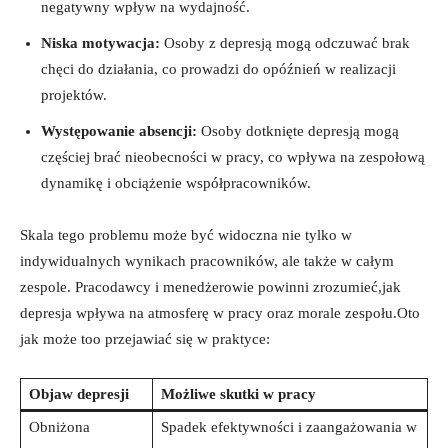
negatywny wpływ na wydajność.
Niska motywacja:
Osoby z depresją mogą odczuwać brak
chęci​ do działania, co prowadzi do opóźnień⁢ w realizacji
projektów.
Występowanie absencji:
Osoby dotknięte⁢ depresją ​mogą
częściej brać nieobecności ⁣w pracy, ‌co wpływa⁤ na zespołową‌
dynamikę ⁢i ‌obciążenie współpracowników.
Skala tego problemu może być ‌widoczna nie tylko w
indywidualnych wynikach pracowników,​ ale także w całym
zespole. Pracodawcy⁤ i​ menedżerowie powinni zrozumieć,jak
depresja wpływa ⁤na atmosferę w pracy oraz morale zespołu.Oto⁢
jak może too przejawiać się w ⁤praktyce:
Objaw depresji
Możliwe skutki⁣ w pracy
Obniżona
Spadek efektywności i⁤ zaangażowania w