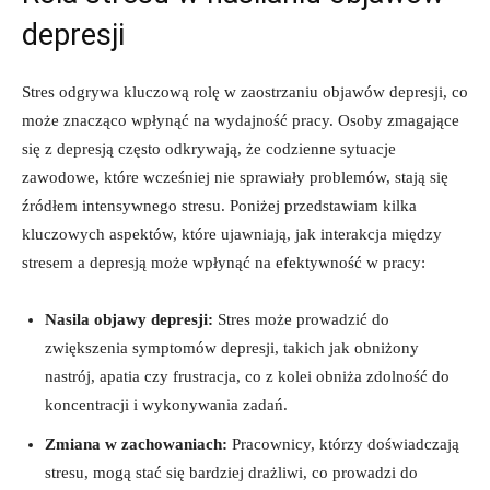
depresji
Stres‍ odgrywa kluczową rolę w zaostrzaniu objawów⁣ depresji, co
może znacząco ‍wpłynąć na wydajność pracy.‍ Osoby zmagające
się z depresją ‌często odkrywają, że codzienne‌ sytuacje ​
zawodowe, które ⁣wcześniej ‍nie sprawiały problemów, ⁣stają się
źródłem intensywnego ​stresu. Poniżej⁣ przedstawiam ‍kilka
kluczowych ‍aspektów, ‌które ‌ujawniają, jak ​interakcja‌ między
stresem‌ a depresją może‍ wpłynąć na efektywność⁣ w pracy:
Nasila objawy depresji:
Stres‍ może prowadzić do
⁢zwiększenia symptomów ⁣depresji, takich jak​ obniżony​
nastrój, apatia czy ‌frustracja, co z kolei obniża zdolność do
koncentracji i ⁤wykonywania ​zadań.
Zmiana w zachowaniach:
Pracownicy, którzy doświadczają
stresu, mogą stać się ⁢bardziej drażliwi,​ co prowadzi ⁢do