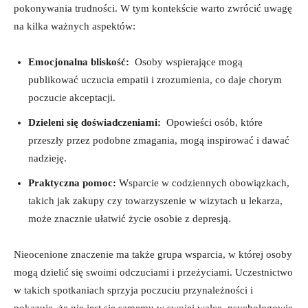
pokonywania trudności. W ‍tym kontekście warto zwrócić uwagę⁢
na kilka ważnych aspektów:
Emocjonalna bliskość:
‍ Osoby⁤ wspierające mogą⁢
publikować ⁤uczucia empatii i​ zrozumienia, co daje chorym
poczucie akceptacji.
Dzieleni się​ doświadczeniami:
⁤ Opowieści osób, ‍które
przeszły‌ przez ‌podobne‍ zmagania, mogą inspirować i dawać​
nadzieję.
Praktyczna ‌pomoc:
Wsparcie w codziennych⁣ obowiązkach,
takich ‍jak zakupy czy towarzyszenie ⁤w ​wizytach u lekarza,
może znacznie ułatwić życie‍ osobie ⁤z depresją.
Nieocenione znaczenie ma także grupa ‌wsparcia, w ⁢której osoby
mogą‌ dzielić ⁢się swoimi odczuciami i przeżyciami. Uczestnictwo
w takich ‌spotkaniach‍ sprzyja poczuciu przynależności​ i