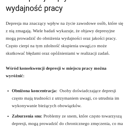
wydajność ‌pracy
Depresja ma znaczący wpływ na życie zawodowe osób, które się
​z nią ‍zmagają. Wiele badań wykazuje,​ że objawy depresyjne
mogą prowadzić do ⁢obniżenia wydajności ‍oraz ⁤jakości ‌pracy.‍
Często cierpi ‌na ‌tym zdolność⁢ skupienia uwagi,co może
skutkować błędami oraz opóźnieniami w​ realizacji zadań.
Wśród konsekwencji depresji w miejscu⁤ pracy można⁢
wyróżnić:
Obniżona koncentracja:
⁤ Osoby doświadczające depresji
często mają ⁢trudności z⁢ utrzymaniem uwagi, co utrudnia​ im
wykonywanie bieżących obowiązków.
Zaburzenia snu:
Problemy ‌ze snem, ⁣które często ⁢towarzyszą
depresji, mogą‍ prowadzić ‍do chronicznego‌ zmęczenia, co⁢ ma