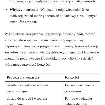
problemy, ​często wpływa to⁣ na atmosferę w całym zespole.
Większym stresem:
Wzmożona odpowiedzialność za
realizację‍ zadań może generować dodatkowy⁤ stres u innych
członków ⁣zespołu.
W kontekście zarządzania, organizacje powinny podejmować⁣
kroki w ⁣celu ⁤wsparcia ⁣pracowników borykających się z
depresją.implementacja programów zdrowotnych oraz edukacja
zespołów ⁣na⁣ temat zdrowia psychicznego mogą być ‌kluczowe w
tworzeniu pozytywnego środowiska pracy. Oto kilka działań,
które mogą przynieść ⁤korzyści:
Propozycja wsparcia
Korzyści
Szkolenia ​z zakresu‌ zdrowia
Lepsze zrozumienie
psychicznego
problemów
dostęp do ‍terapii i wsparcia
Pomoc⁢ w ⁣radzeniu
psychologa
sobie z depresją