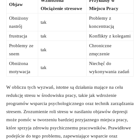
Wzmożona
Przykłady w
Objaw
Obciążenie stresowe
Miejscu Pracy
Obniżony
Problemy ⁤z
tak
nastrój
koncentracją
frustracja
tak
Konflikty⁣ z kolegami
Problemy ⁤ze
Chroniczne
tak
snem
zmęczenie
Obniżona
Niechęć do
tak
motywacja
wykonywania zadań
W obliczu tych wyzwań, istotne są‌ działania mające‍ na celu
redukcję stresu ‌w środowisku pracy,⁣ takie⁢ jak wdrożenie
programów wsparcia ⁤psychologicznego oraz technik zarządzania
stresem. Zrozumienie‌ roli stresu w nasilaniu ‍objawów depresji
może pomóc w tworzeniu bardziej przyjaznego miejsca pracy,
które sprzyja zdrowiu psychicznemu ⁣pracowników. Prawidłowe
podejście ⁣do⁤ tego​ problemu, zapewniające wsparcie‍ oraz