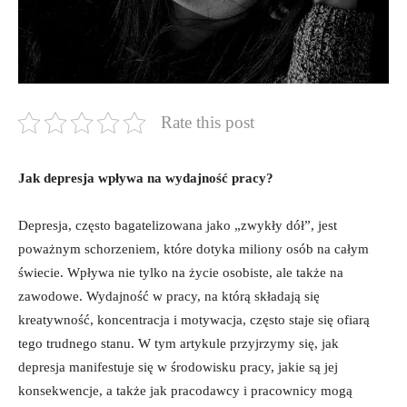
Rate this post
Jak depresja⁤ wpływa na wydajność pracy?
Depresja, często bagatelizowana ‌jako „zwykły ​dół”, ⁤jest
poważnym schorzeniem,⁣ które dotyka ⁤miliony⁢ osób ⁢na​ całym
⁣świecie. Wpływa nie tylko na życie ‍osobiste, ale‌ także‌ na
zawodowe. Wydajność w pracy, na którą składają się⁤
kreatywność, koncentracja i motywacja, często​ staje się ofiarą
tego trudnego ‍stanu. W tym artykule‍ przyjrzymy się, jak
depresja manifestuje się w środowisku pracy, jakie ⁤są​ jej
konsekwencje, a⁢ także jak pracodawcy ⁤i pracownicy ​mogą