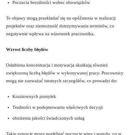
Poczucia bezsilności ⁣wobec obowiązków
Te ‍objawy ⁤mogą‍ przekładać⁣ się na opóźnienia w realizacji
projektów oraz niemożność dotrzymywania terminów, co
negatywnie wpływa na ‌wizerunek pracownika.
Wzrost‌ liczby‌ błędów
Osłabiona koncentracja i ‍motywacja skutkują również
zwiększoną liczbą błędów w wykonywanej pracy. Pracownicy
mogą⁣ nie zauważać istotnych szczegółów, co prowadzi do:
Kosztownych pomyłek
Trudności w ⁣podejmowaniu właściwych decyzji
obniżenia jakości świadczonych usług
Takie⁤ sytuacje mogą pogłębiać poczucie winy i wstydu, co w