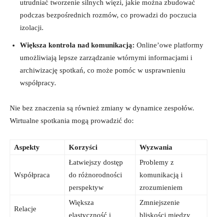
utrudniać tworzenie silnych więzi,⁤ jakie można zbudować
podczas bezpośrednich rozmów, ‍co prowadzi ⁤do poczucia
izolacji.
Większa kontrola nad komunikacją:
Online’owe platformy
umożliwiają lepsze zarządzanie wtórnymi informacjami ⁣i
archiwizację spotkań, co może pomóc w usprawnieniu
współpracy.
Nie ⁣bez znaczenia ‌są również zmiany w ⁣dynamice zespołów.
Wirtualne spotkania mogą prowadzić do:
Aspekty
Korzyści
Wyzwania
Łatwiejszy dostęp
Problemy z
Współpraca
do różnorodności
komunikacją i
perspektyw
zrozumieniem
Większa
Zmniejszenie
Relacje
elastyczność ⁤i
bliskości między