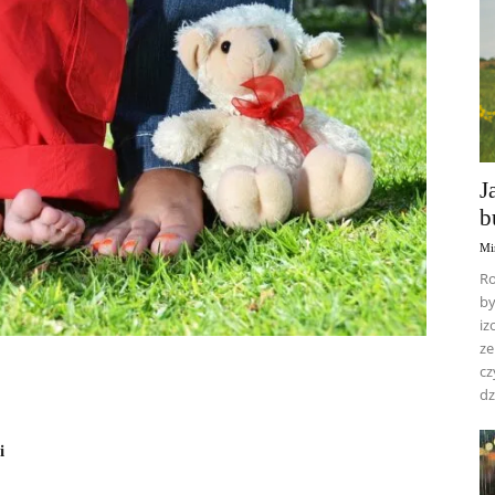
J
b
Mi
Ro
by
iz
ze
cz
dz
i