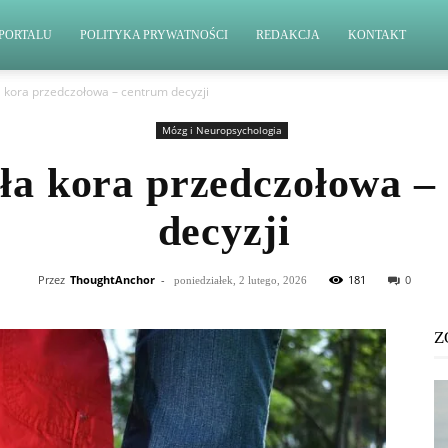
PORTALU
POLITYKA PRYWATNOŚCI
REDAKCJA
KONTAKT
a kora przedczołowa – centrum decyzji
Mózg i Neuropsychologia
ała kora przedczołowa –
decyzji
Przez
ThoughtAnchor
-
181
0
poniedziałek, 2 lutego, 2026
Z