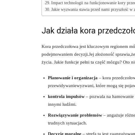
Impact technologii na funkcjonowanie kory prze
Jakie wyzwania stawia przed nami przyszłość w 
Jak działa kora przedczo
Kora przedczołowa jest kluczowym regionem mó
podejmowaniem decyzji.Jej złożoność sprawia,ż
życia. Jakie funkcje pełni ta część mózgu? Oto ni
Planowanie i organizacja
– kora przedczołow
przewidywaniewyzwani, które mogą się pojaw
kontrola impulsów
– pozwala na hamowanie n
innymi ludźmi.
Rozwiązywanie problemów
– angażuje różne
trudnych sytuacjach.
Decyzje moralne
– strefa ta jest zaangażowa