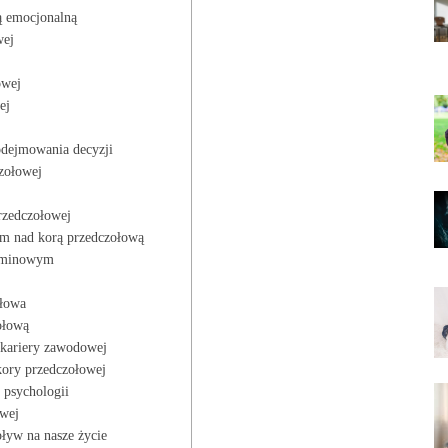
ą emocjonalną
wej
owej
ej
odejmowania decyzji
zołowej
rzedczołowej
om nad korą przedczołową
erminowym
ołowa
ołową
 kariery zawodowej
kory przedczołowej
 psychologii
owej
pływ na nasze życie