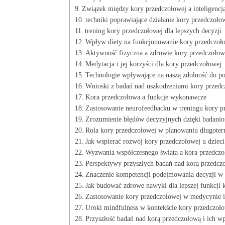
Związek między kory przedczołowej a inteligencj
techniki poprawiające działanie kory przedczoło
trening kory przedczołowej dla lepszych decyzji
Wpływ diety na funkcjonowanie kory przedczoł
Aktywność fizyczna a zdrowie kory przedczołow
Medytacja i jej korzyści dla kory przedczołowej
Technologie wpływające na naszą zdolność do p
Wnioski z badań nad uszkodzeniami kory przedc
Kora przedczołowa a funkcje wykonawcze
Zastosowanie neurofeedbacku w treningu kory p
Zrozumienie błędów decyzyjnych dzięki badani
Rola kory przedczołowej w planowaniu długot
Jak wspierać rozwój kory przedczołowej u dzieci
Wyzwania współczesnego świata a kora przedcz
Perspektywy przyszłych badań nad korą przedcz
Znaczenie kompetencji podejmowania decyzji w
Jak budować zdrowe nawyki dla lepszej funkcji 
Zastosowanie kory przedczołowej w medycynie i
Uroki mindfulness w kontekście kory przedczoł
Przyszłość badań nad korą przedczołową i ich w