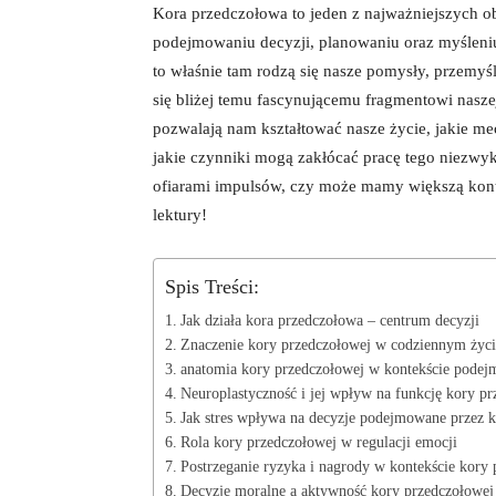
Kora przedczołowa to jeden z najważniejszych o
podejmowaniu decyzji, planowaniu oraz myśleniu
to właśnie tam rodzą się nasze pomysły, przemyśl
się bliżej temu fascynującemu fragmentowi naszej
pozwalają nam kształtować nasze życie, jakie 
jakie czynniki mogą zakłócać pracę tego niezwy
ofiarami impulsów, czy może mamy większą kon
lektury!
Spis Treści:
Jak działa kora przedczołowa – centrum decyzji
Znaczenie kory przedczołowej w codziennym życ
anatomia kory przedczołowej w kontekście podej
Neuroplastyczność i jej wpływ na funkcję kory p
Jak stres wpływa na decyzje podejmowane przez 
Rola kory przedczołowej w regulacji emocji
Postrzeganie ryzyka i nagrody w kontekście kory
Decyzje moralne a aktywność kory przedczołowej