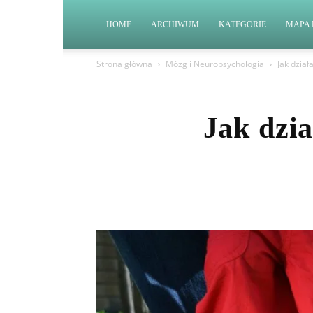
HOME
ARCHIWUM
KATEGORIE
MAPA 
Strona główna
Mózg i Neuropsychologia
Jak dział
Jak dzi