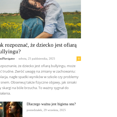
ak rozpoznać, że dziecko jest ofiarą
ullyingu?
-
0
ndNavigator
sobota, 25 października, 2025
zpoznanie, że dziecko jest ofiarą bullyingu, może
ć trudne. Zwróć uwagę na zmiany w zachowaniu:
olacja, nagłe spadki wyników w szkole czy problemy
 snem. Obserwuj także fizyczne objawy, jak siniaki
y skargi na bóle brzucha. To ważny sygnał do
iałania.
Dlaczego ważna jest higiena snu?
poniedziałek, 29 września, 2025