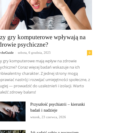
zy gry komputerowe wpływają na
drowie psychiczne?
-
0
ycheGuide
sobota, 6 grudnia, 2025
y gry komputerowe mają wpływ na zdrowie
ychiczne? Coraz więcej badań wskazuje na ich
biwalentny charakter. Z jednej strony mogą
prawiać nastrój i rozwijać umiejętności społeczne, z
ugiej — prowadzić do uzależnień i izolacji. Warto
aleźć zdrowy balans!
Przyszłość psychiatrii – kierunki
badań i nadzieje
wtorek, 23 czerwca, 2026
Jak radzić sobie z poczuciem