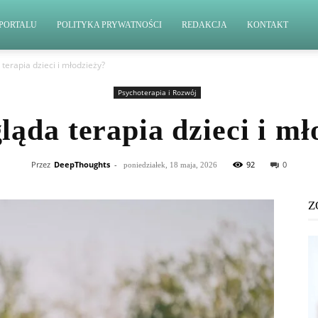
PORTALU
POLITYKA PRYWATNOŚCI
REDAKCJA
KONTAKT
 terapia dzieci i młodzieży?
Psychoterapia i Rozwój
ląda terapia dzieci i mł
Przez
DeepThoughts
-
92
0
poniedziałek, 18 maja, 2026
Z