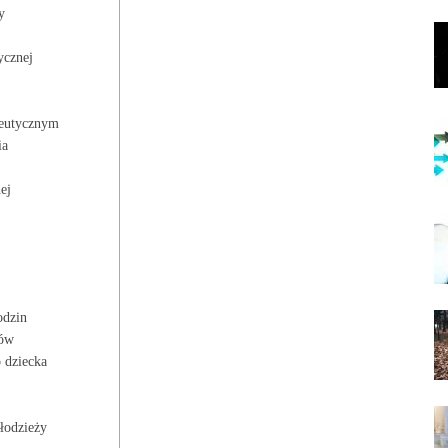
y
ycznej
peutycznym
ia
ej
odzin
ców
 dziecka
młodzieży