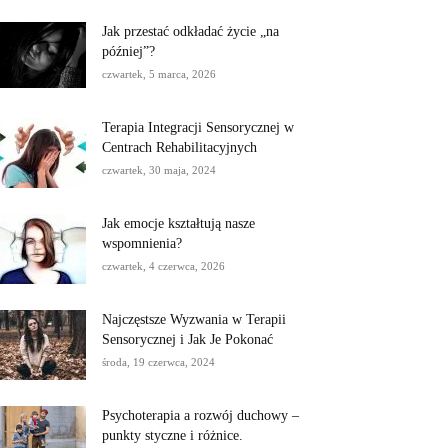
Jak przestać odkładać życie „na
później”?
czwartek, 5 marca, 2026
Terapia Integracji Sensorycznej w
Centrach Rehabilitacyjnych
czwartek, 30 maja, 2024
Jak emocje kształtują nasze
wspomnienia?
czwartek, 4 czerwca, 2026
Najczęstsze Wyzwania w Terapii
Sensorycznej i Jak Je Pokonać
środa, 19 czerwca, 2024
Psychoterapia a rozwój duchowy –
punkty styczne i różnice.