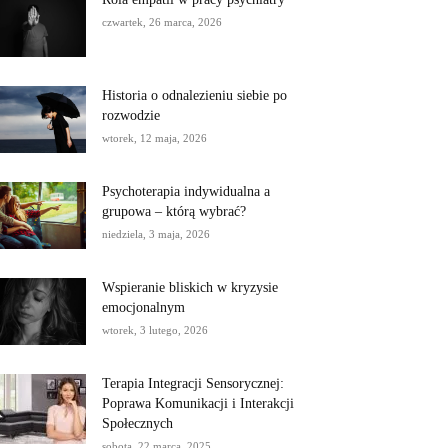
czwartek, 26 marca, 2026
Historia o odnalezieniu siebie po
rozwodzie
wtorek, 12 maja, 2026
Psychoterapia indywidualna a
grupowa – którą wybrać?
niedziela, 3 maja, 2026
Wspieranie bliskich w kryzysie
emocjonalnym
wtorek, 3 lutego, 2026
Terapia Integracji Sensorycznej:
Poprawa Komunikacji i Interakcji
Społecznych
sobota, 22 marca, 2025