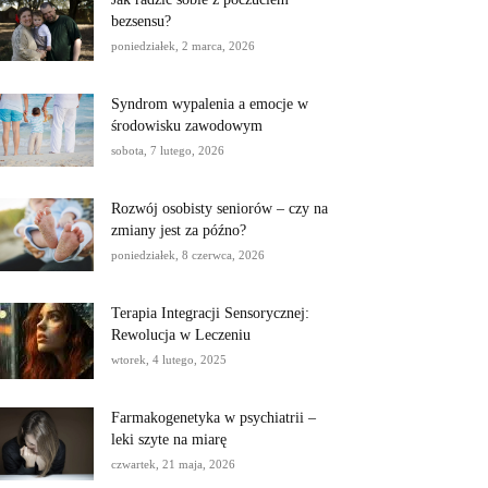
bezsensu?
poniedziałek, 2 marca, 2026
Syndrom wypalenia a emocje w
środowisku zawodowym
sobota, 7 lutego, 2026
Rozwój osobisty seniorów – czy na
zmiany jest za późno?
poniedziałek, 8 czerwca, 2026
Terapia Integracji Sensorycznej:
Rewolucja w Leczeniu
wtorek, 4 lutego, 2025
Farmakogenetyka w psychiatrii –
leki szyte na miarę
czwartek, 21 maja, 2026