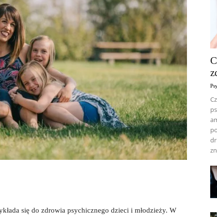
C
z
Ps
Cz
ps
am
po
dr
zn
ykłada się do zdrowia psychicznego dzieci i młodzieży. W