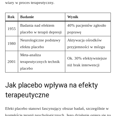
wiary w proces terapeutyczny.
Rok
Badanie
Wynik
Badania nad efektem
40% pacjentów zgłosiło
1955
placebo w terapii depresji
poprawę
Neurologiczne podstawy
Aktywacja ośrodków
1980
efektu placebo
przyjemności w mózgu
Meta-analiza
Ok. 30% efektywniejsze
2001
terapeutycznych technik
niż brak interwencji
placebo
Jak placebo wpływa na efekty
terapeutyczne
Efekt placebo stanowi fascynujący obszar badań, szczególnie w
kontekście terapii psychologicznych. Jego działanie opiera się na