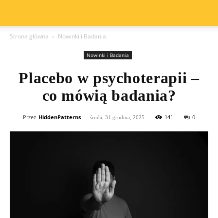
Strona główna
Nowinki i Badania
Nowinki i Badania
Placebo w psychoterapii –
co mówią badania?
Przez
HiddenPatterns
-
141
0
środa, 31 grudnia, 2025