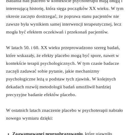
Badania nad placebo w kontekście psychoterapii mają długą i
interesującą historię, która sięga początków XX wieku. W tym
okresie zaczęto dostrzegać, że poprawa stanu pacjentów nie
zawsze była wynikiem samej interwencji terapeutycznej, lecz
mogła być efektem oczekiwań i przekonań pacjentów.
W latach 50. i 60. XX wieku przeprowadzono szereg badań,
które wskazały, że efekty placebo mogą być spore, nawet w
kontekście terapii psychologicznych. W tym czasie badacze
zaczęli zadawać sobie pytanie, jakie mechanizmy
psychologiczne leżą u podstaw tych zjawisk. W kolejnych
dekadach rozwój metodologii badań umożliwił bardziej
precyzyjne badanie efektów placebo.
W ostatnich latach znaczenie placebo w psychoterapii nabrało
nowego wymiaru dzięki:
Zaawansowanej neuroobrazowaniu
, które ujawniło