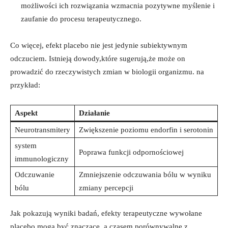
możliwości ich rozwiązania wzmacnia pozytywne myślenie i
zaufanie do procesu terapeutycznego.
Co więcej, efekt placebo nie jest jedynie subiektywnym
odczuciem. Istnieją dowody,które sugerują,że może on
prowadzić do rzeczywistych zmian w biologii organizmu. na
przykład:
Aspekt
Działanie
Neurotransmitery
Zwiększenie poziomu endorfin i serotonin
system
Poprawa funkcji odpornościowej
immunologiczny
Odczuwanie
Zmniejszenie odczuwania bólu w wyniku
bólu
zmiany percepcji
Jak pokazują wyniki badań, efekty terapeutyczne wywołane
placebo mogą być znaczące, a czasem porównywalne z