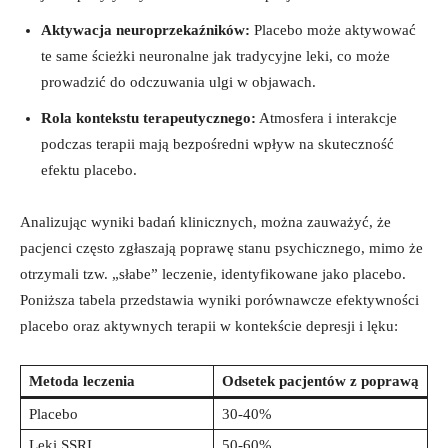
Aktywacja neuroprzekaźników:
Placebo może aktywować
te same ścieżki neuronalne jak tradycyjne leki, co może
prowadzić do odczuwania ulgi w objawach.
Rola kontekstu terapeutycznego:
Atmosfera i interakcje
podczas terapii mają bezpośredni wpływ na skuteczność
efektu placebo.
Analizując wyniki badań klinicznych, można zauważyć, że
pacjenci często zgłaszają poprawę stanu psychicznego, mimo że
otrzymali tzw. „słabe” leczenie, identyfikowane jako placebo.
Poniższa tabela przedstawia wyniki porównawcze efektywności
placebo oraz aktywnych terapii w kontekście depresji i lęku:
Metoda leczenia
Odsetek pacjentów z poprawą
Placebo
30-40%
Leki SSRI
50-60%