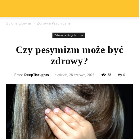
Strona główna
Zdrowie Psychiczne
Zdrowie Psychiczne
Czy pesymizm może być
zdrowy?
Przez
DeepThoughts
-
58
0
niedziela, 28 czerwca, 2026