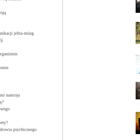
esją
ikacji jelita-mózg
ój
organizmie
iomie
mi nastroju
ę?
owego
iety?
zdrowia psychicznego