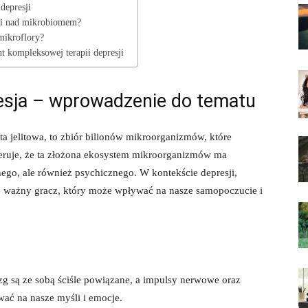
depresji
ami nad mikrobiomem?
mikroflory?
t kompleksowej terapii depresji
resja – wprowadzenie do tematu
ta jelitowa, to zbiór bilionów mikroorganizmów, które
ugeruje, że ta złożona ekosystem mikroorganizmów ma
nego, ale również psychicznego. W kontekście depresji,
ko ważny gracz, który może wpływać na nasze samopoczucie i
ózg są ze sobą ściśle powiązane, a impulsy nerwowe oraz
ć na nasze myśli i emocje.