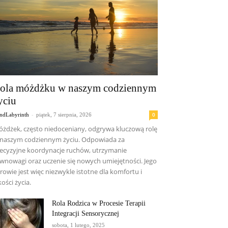
ola móżdżku w naszym codziennym
yciu
-
0
ndLabyrinth
piątek, 7 sierpnia, 2026
żdżek, często niedoceniany, odgrywa kluczową rolę
naszym codziennym życiu. Odpowiada za
ecyzyjne koordynacje ruchów, utrzymanie
wnowagi oraz uczenie się nowych umiejętności. Jego
rowie jest więc niezwykle istotne dla komfortu i
kości życia.
Rola Rodzica w Procesie Terapii
Integracji Sensorycznej
sobota, 1 lutego, 2025