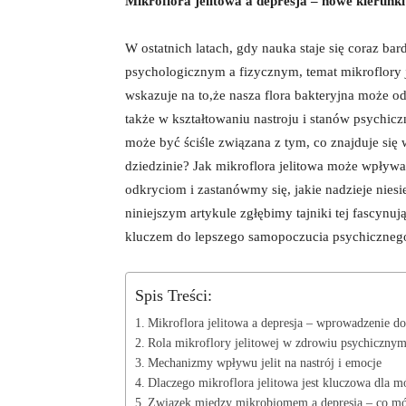
Mikroflora jelitowa a depresja – nowe kierunk
W ostatnich latach, gdy nauka staje się coraz b
psychologicznym a fizycznym, temat mikroflory 
wskazuje na to,że nasza flora bakteryjna może o
także w kształtowaniu nastroju i stanów psychic
może być ściśle związana z tym, co znajduje się 
dziedzinie? Jak mikroflora jelitowa może wpływ
odkryciom i zastanówmy się, jakie nadzieje nies
niniejszym artykule zgłębimy tajniki tej fascynu
kluczem do lepszego samopoczucia psychiczneg
Spis Treści:
Mikroflora jelitowa a depresja – wprowadzenie d
Rola mikroflory jelitowej w zdrowiu psychiczny
Mechanizmy wpływu jelit na nastrój i emocje
Dlaczego mikroflora jelitowa jest kluczowa dla m
Związek między mikrobiomem a depresją – co mó