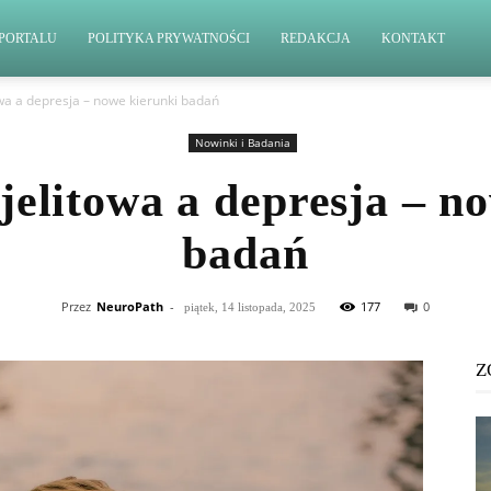
PORTALU
POLITYKA PRYWATNOŚCI
REDAKCJA
KONTAKT
owa a depresja – nowe kierunki badań
Nowinki i Badania
jelitowa a depresja – n
badań
Przez
NeuroPath
-
177
0
piątek, 14 listopada, 2025
Z