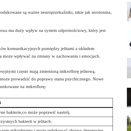
rodukowane są ważne neuroprzekaźniki, takie jak serotonina,
itowa ma duży wpływ na system odpornościowy, który jest
laków komunikacyjnych pomiędzy jelitami a układem
a może wpływać na zmiany w zachowaniu i emocjach.
syjnymi często mają zmienioną mikroflorę jelitową.
 może prowadzić do poprawy stanu psychicznego. Nowe
erunkowane na mikroflorę:
i
e bakterie,co może poprawić nastrój.
zystnych bakterii w jelitach.
wanie mikrobiomu i może redukować objawy depresyjne.