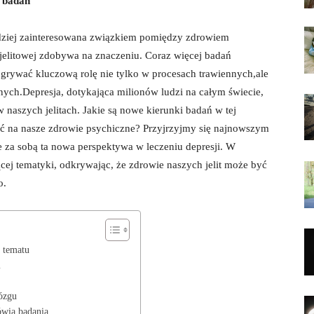
i badań
ardziej zainteresowana związkiem pomiędzy zdrowiem
jelitowej zdobywa na znaczeniu. Coraz więcej badań
dgrywać kluczową rolę nie tylko w procesach trawiennych,ale
znych.Depresja, dotykająca milionów ludzi na całym świecie,
w naszych jelitach. Jakie są nowe kierunki badań w tej
ać na nasze zdrowie psychiczne? Przyjrzyjmy się najnowszym
ie za sobą ta nowa perspektywa w leczeniu depresji. W
jącej tematyki, odkrywając, że zdrowie naszych jelit może być
o.
o tematu
m
ózgu
wią badania