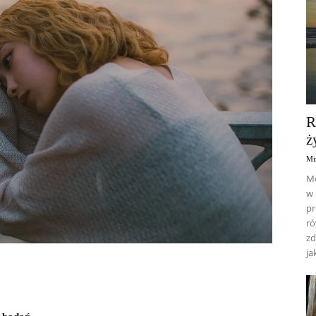
R
ż
Mi
Mó
w 
pr
ró
zd
ja