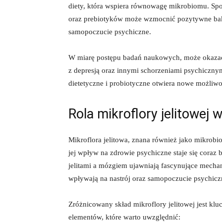
diety, która wspiera równowagę mikrobiomu. S
oraz prebiotyków może wzmocnić pozytywne bakte
samopoczucie psychiczne.
W miarę postępu badań naukowych, może okazać s
z depresją oraz innymi schorzeniami psychicznym
dietetyczne i probiotyczne otwiera nowe możliwoś
Rola mikroflory jelitowej
Mikroflora jelitowa, znana również jako mikrob
jej wpływ na zdrowie psychiczne staje się coraz
jelitami a mózgiem ujawniają fascynujące mechan
wpływają na nastrój oraz samopoczucie psychicz
Zróżnicowany skład mikroflory jelitowej jest kl
elementów, które warto uwzględnić: