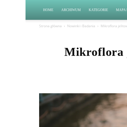
HOME
ARCHIWUM
KATEGORIE
MAPA 
Strona główna
Nowinki i Badania
Mikroflora jelit
Mikroflora 