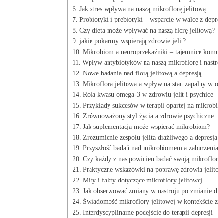
Jak stres wpływa na naszą mikroflorę jelitową
Probiotyki i prebiotyki – wsparcie w walce z depr
Czy dieta może wpływać na naszą florę jelitową?
jakie pokarmy wspierają zdrowie jelit?
Mikrobiom a neuroprzekaźniki – tajemnice komun
Wpływ antybiotyków na naszą mikroflorę i nastr
Nowe badania nad florą jelitową a depresją
Mikroflora jelitowa a wpływ na stan zapalny w 
Rola kwasu omega-3 w zdrowiu jelit i psychice
Przykłady sukcesów w terapii opartej na mikrob
Zrównoważony styl życia a zdrowie psychiczne
Jak suplementacja może wspierać mikrobiom?
Zrozumienie zespołu jelita drażliwego a depresja
Przyszłość badań nad mikrobiomem a zaburzenia
Czy każdy z nas powinien badać swoją mikroflor
Praktyczne wskazówki na poprawę zdrowia jelit
Mity i fakty dotyczące mikroflory jelitowej
Jak obserwować zmiany w nastroju po zmianie d
Świadomość mikroflory jelitowej w kontekście 
Interdyscyplinarne podejście do terapii depresji