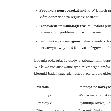
Produkcja neuroprzekaźników:
W jelitach p
która odpowiada za regulację nastroju.
Odpowiedź immunologiczna:
Mikroflora jel
powiązany z problemami psychicznymi.
Komunikacja z mózgiem:
Istnieje wiele sz
nerwowym, w tym oś jelitowo-mózgowa, któr
Badania pokazują, że osoby z zaburzeniami depre
Właściwe zbalansowanie tych mikroorganizmów
kierunki badań sugerują następujące terapie uki
Metoda
Potencjalne korzyśc
Probiotyki
Wzmacniają pozytywn
Prebiotyki
Stymulują rozwój kor
Dieta bogata w błonnik
Poprawia funkcjono