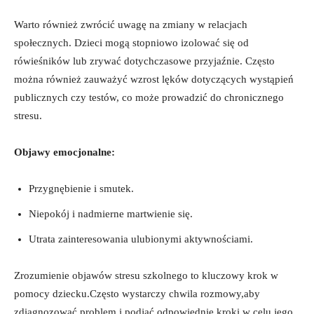
Warto ‍również zwrócić uwagę na zmiany w relacjach
społecznych. Dzieci mogą ​stopniowo izolować ‌się od
rówieśników lub zrywać dotychczasowe przyjaźnie. Często
można również⁢ zauważyć wzrost lęków dotyczących wystąpień
publicznych czy testów, co może prowadzić do chronicznego
stresu.
Objawy ‌emocjonalne:
Przygnębienie i smutek.
Niepokój​ i nadmierne martwienie się.
Utrata zainteresowania ulubionymi aktywnościami.
Zrozumienie objawów ​stresu ⁤szkolnego to kluczowy krok w
pomocy ‍dziecku.Często ‌wystarczy ‌chwila rozmowy,aby
zdiagnozować problem ​i podjąć odpowiednie kroki w ​celu ⁤jego