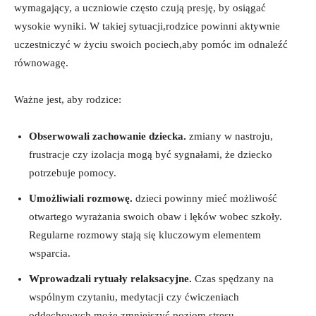
wymagający,​ a uczniowie często czują presję, by osiągać
wysokie wyniki. W‍ takiej sytuacji,rodzice powinni aktywnie
uczestniczyć w życiu swoich pociech,aby pomóc im odnaleźć
równowagę.
Ważne jest,​ aby rodzice:
Obserwowali zachowanie dziecka.
zmiany w nastroju,
frustracje czy ⁤izolacja mogą być sygnałami, że dziecko
potrzebuje pomocy.
Umożliwiali rozmowę.
dzieci powinny mieć możliwość
otwartego wyrażania⁣ swoich obaw i⁢ lęków wobec ​szkoły.
Regularne rozmowy stają się kluczowym elementem
wsparcia.
Wprowadzali rytuały⁣ relaksacyjne.
Czas spędzany na⁢
wspólnym czytaniu, medytacji czy ćwiczeniach
oddechowych może zmniejszyć poziom stresu.