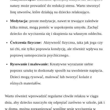
natury może prowadzić do redukcji stresu.⁤ Warto stworzyć
listę utworów, które działają na dziecko relaksująco.
Medytacja:
proste medytacje, nawet ‍te trwające zaledwie​
kilka‍ minut, mogą pomóc w uspokojeniu umysłu. Zachęć
dziecko do wyciszenia się ⁢i skupienia na własnym oddechu.
Ćwiczenia fizyczne:
‌ Aktywność fizyczna, taka jak joga⁣ czy
tai chi, nie tylko poprawia kondycję, ale również wpływa na
poprawę samopoczucia psychicznego.
Rysowanie i​ malowanie:
Kreatywne wyrażanie siebie
poprzez sztukę to doskonały sposób na uwolnienie⁣ napięcia.
Dzieci mogą rysować,‍ malować ​lub tworzyć kolaże​ z‍
różnych materiałów.
Warto również wprowadzić regularne chwile relaksu w ciągu
dnia, aby dziecko nauczyło⁤ się odprężać zarówno w szkole, jak i
w domu. można zorganizować wspólne sesje wyciszenia w