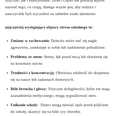
fizyczne, jak i emocjonalne. Dzieci ‌często nie potrafią wprost
nazwać tego, co‍ czują, dlatego ważne jest, aby rodzice i
nauczyciele byli wyczuleni na subtelne znaki alarmowe.
najczęściej występujące objawy stresu szkolnego to:
Zmiany w zachowaniu:
Dziecko może stać się nagle
agresywne, zamknięte w sobie lub‍ nadmiernie‌ pobudzone.
Problemy ze snem:
Senny,‌ lęk przed nocą lub skarżenie się
na koszmary nocne.
Trudności z koncentracją:
Obniżona zdolność do⁢ skupienia
się na​ nauce lub zadaniach⁤ domowych.
Bóle‌ brzucha i głowy:
Fizyczne dolegliwości, ⁤które⁤ nie ‌mają
uzasadnienia medycznego, mogą sygnalizować‍ stres.
Unikanie szkoły:
‌ Dzieci mogą stawiać ⁣opór ‍przed pójściem
do szkoły, skarżyć się na bóle czy ‌choroby.