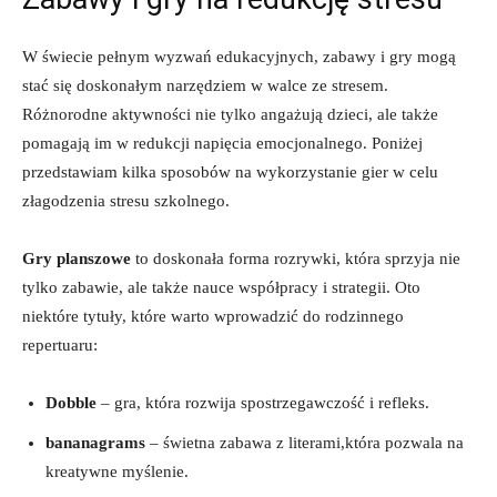
W​ świecie pełnym wyzwań edukacyjnych, zabawy i ‍gry⁤ mogą
stać się doskonałym ​narzędziem w walce ze stresem.⁣
Różnorodne​ aktywności nie ⁣tylko angażują dzieci, ale także
pomagają im w redukcji napięcia emocjonalnego. Poniżej
przedstawiam kilka ‌sposobów na wykorzystanie ⁣gier w celu
złagodzenia stresu szkolnego.
Gry planszowe
to‍ doskonała forma rozrywki, która sprzyja nie
tylko zabawie,⁤ ale także nauce współpracy i‍ strategii. Oto
niektóre tytuły, które warto wprowadzić do rodzinnego
repertuaru:
Dobble
– gra, która rozwija spostrzegawczość ⁤i⁣ refleks.
bananagrams
– świetna⁣ zabawa⁣ z literami,która‌ pozwala na
kreatywne myślenie.