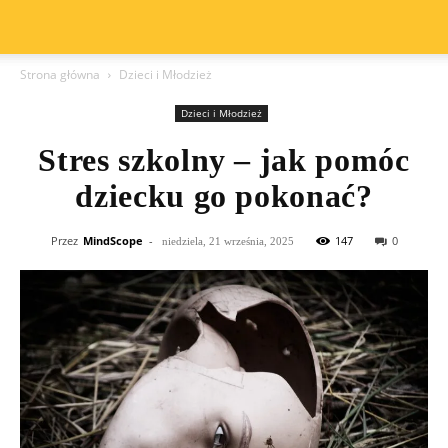
Strona główna
Dzieci i Młodzież
Dzieci i Młodzież
Stres szkolny – jak pomóc
dziecku go pokonać?
Przez
MindScope
-
147
0
niedziela, 21 września, 2025