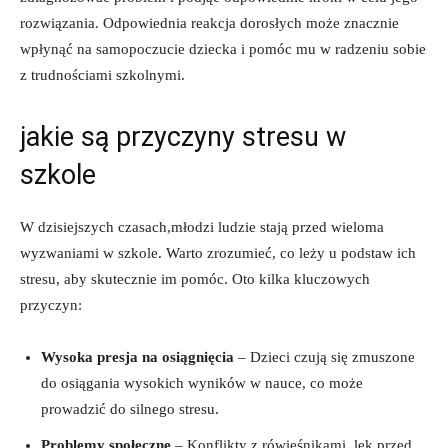
rozwiązania. Odpowiednia reakcja dorosłych może znacznie
wpłynąć‍ na samopoczucie dziecka i pomóc​ mu w radzeniu sobie
z⁤ trudnościami szkolnymi.
jakie są przyczyny stresu w
szkole
W dzisiejszych czasach,młodzi ludzie stają przed wieloma
wyzwaniami ‌w szkole. Warto zrozumieć, co leży u podstaw ich
stresu, aby ‌skutecznie im pomóc. Oto kilka kluczowych‌
przyczyn:
Wysoka presja na‌ osiągnięcia
‍– Dzieci czują się zmuszone
do osiągania⁣ wysokich ‍wyników w nauce, co ​może
prowadzić do silnego stresu.
Problemy społeczne
⁤– Konflikty z rówieśnikami, lęk przed