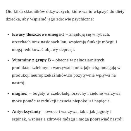
Oto kilka składników odżywczych, które warto włączyć do diety
dziecka, aby wspierać jego zdrowie psychiczne:
Kwasy tłuszczowe omega-3
– znajdują ​się ​w rybach,
orzechach oraz nasionach lnu, wspierają funkcje⁣ mózgu ​i
mogą redukować objawy depresji.
Witaminy z grupy B
– obecne ​w‍ pełnoziarnistych
produktach,zielonych warzywach oraz jajkach,pomagają w
produkcji neuroprzekaźników,co pozytywnie wpływa na​
nastrój.
magnez
‌ – bogaty w czekoladę, orzechy⁣ i⁣ zielone⁤ warzywa,
może pomóc w redukcji uczucia niepokoju i napięcia.
Antyoksydanty
– ​owoce i warzywa, takie ‌jak‌ jagody i⁢
szpinak, wspierają zdrowie mózgu i mogą poprawiać nastrój.