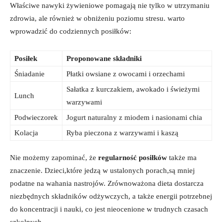
Właściwe nawyki żywieniowe ⁣pomagają nie tylko w utrzymaniu
zdrowia, ale również⁣ w obniżeniu poziomu stresu. warto
wprowadzić do codziennych posiłków:
Posiłek
Proponowane składniki
Śniadanie
Płatki⁤ owsiane z owocami i orzechami
Sałatka⁣ z⁢ kurczakiem, awokado ⁢i świeżymi
Lunch
warzywami
Podwieczorek
Jogurt naturalny z miodem i nasionami chia
Kolacja
Ryba pieczona z warzywami i kaszą
Nie‍ możemy zapominać, że
regularność posiłków
⁢także ma
znaczenie.​ Dzieci,które jedzą w ustalonych porach,są mniej
podatne na wahania nastrojów. ‍Zrównoważona dieta dostarcza
niezbędnych ⁤składników odżywczych, a także energii potrzebnej
do koncentracji i nauki, co jest nieocenione w ‌trudnych czasach
szkolnych.