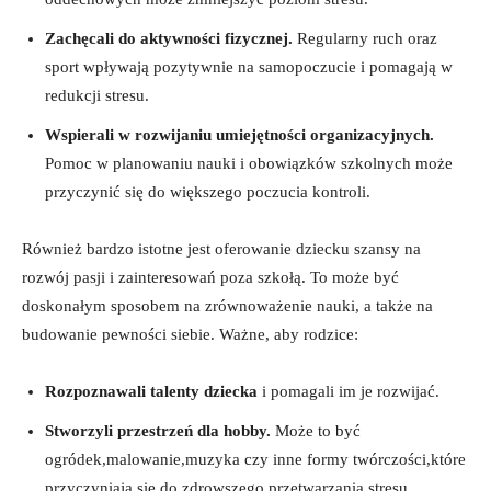
Zachęcali do aktywności‍ fizycznej.
Regularny ruch oraz
sport⁣ wpływają pozytywnie na samopoczucie i pomagają w
‌redukcji stresu.
Wspierali w rozwijaniu umiejętności organizacyjnych.
⁢Pomoc w planowaniu​ nauki i obowiązków szkolnych​ może
przyczynić ‍się do większego poczucia kontroli.
Również bardzo istotne jest oferowanie dziecku szansy na
rozwój pasji i zainteresowań poza szkołą. To może być⁣
doskonałym sposobem na ⁢zrównoważenie nauki, a także na
budowanie pewności ⁤siebie. ​Ważne, aby rodzice:
Rozpoznawali talenty ​dziecka
i pomagali im⁢ je rozwijać.
Stworzyli przestrzeń dla hobby.
Może to być
ogródek,malowanie,muzyka czy inne ⁤formy twórczości,które
przyczyniają się do zdrowszego przetwarzania stresu.