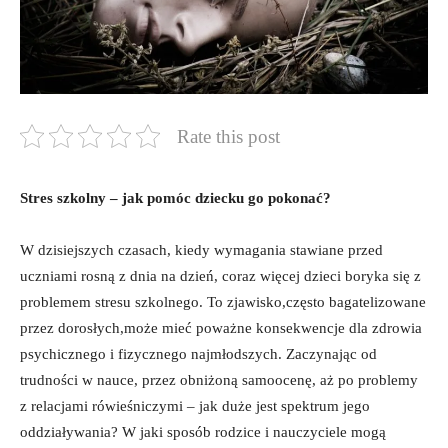
Rate this post
Stres szkolny – jak⁤ pomóc dziecku go pokonać?
W dzisiejszych czasach, kiedy‍ wymagania ‌stawiane przed
uczniami rosną z dnia na dzień, coraz więcej dzieci ⁤boryka się z
problemem stresu szkolnego.⁣ To zjawisko,często bagatelizowane⁢
przez dorosłych,może mieć poważne konsekwencje dla zdrowia
psychicznego i fizycznego najmłodszych. Zaczynając od⁤
trudności w nauce, przez obniżoną samoocenę, aż po problemy
z relacjami rówieśniczymi ⁤– jak duże jest spektrum jego
oddziaływania? W jaki sposób rodzice i nauczyciele ⁢mogą