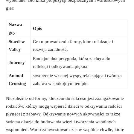
wybierane. Oto kilka propozycji bezpiecznych i wartościowych
gier:
Nazwa
Opis
gry
Stardew
Gra o prowadzeniu ​farmy, która relaksuje‍ i
Valley
rozwija zaradność.
Emocjonalna przygoda, ​która zachęca do
Journey
refleksji i odkrywania​ piękna.
Animal
stworzenie własnej wyspy,relaksująca i twórcza
Crossing
zabawa ​w spokojnym ‌tempie.
Niezależnie od formy, kluczem do sukcesu jest zaangażowanie
rodziców, którzy mogą wspierać dzieci ⁣w ⁤odkrywaniu radości
płynącej z ‍zabawy. Odkrywanie nowych‌ aktywności to ⁣także⁤
świetna okazja ⁤do⁤ budowania więzi ‍i tworzenia wspólnych
wspomnień. Warto zainwestować czas w wspólne chwile, które