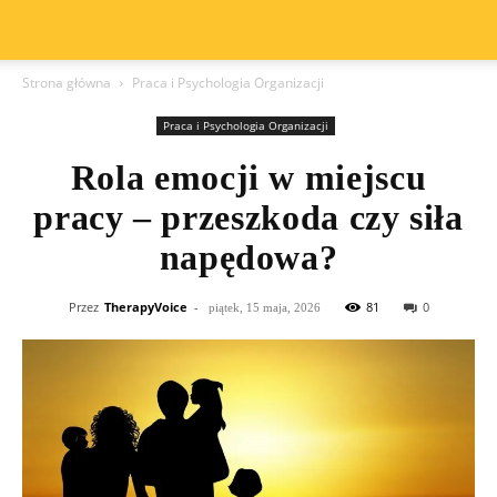
Strona główna
Praca i Psychologia Organizacji
Praca i Psychologia Organizacji
Rola emocji w miejscu
pracy – przeszkoda czy siła
napędowa?
Przez
TherapyVoice
-
81
0
piątek, 15 maja, 2026