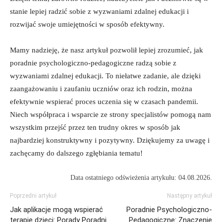
stanie ‍lepiej radzić sobie⁤ z wyzwaniami zdalnej edukacji ⁢i
rozwijać swoje‌ umiejętności w sposób‍ efektywny.
Mamy‌ nadzieję, ⁣że nasz artykuł⁣ pozwolił lepiej zrozumieć, jak
poradnie ‌psychologiczno-pedagogiczne ‍radzą sobie⁤ z⁤
wyzwaniami zdalnej edukacji. To niełatwe‌ zadanie, ale dzięki‍
zaangażowaniu i zaufaniu uczniów oraz ich‌ rodzin, można
efektywnie wspierać​ proces uczenia się w czasach pandemii.
Niech​ współpraca i wsparcie‍ ze strony specjalistów pomogą nam
wszystkim przejść ‍przez ten trudny okres⁢ w ⁤sposób jak⁢
najbardziej‌ konstruktywny i pozytywny. Dziękujemy ⁢za uwagę i
⁢zachęcamy⁣ do dalszego zgłębiania ​tematu!
Data ostatniego odświeżenia artykułu: 04.08.2026.
Poprzedni artykuł
Następny artykuł
Jak aplikacje mogą wspierać
Poradnie Psychologiczno-
terapię dzieci: Porady Poradni
Pedagogiczne: Znaczenie