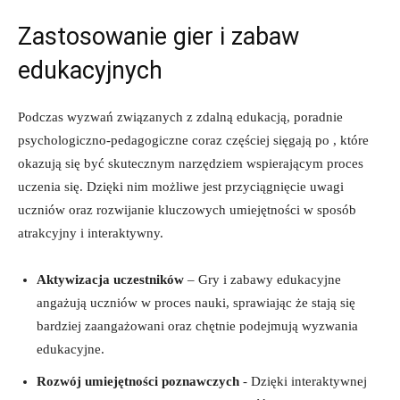
Zastosowanie​ gier i zabaw
⁣edukacyjnych
Podczas wyzwań związanych z zdalną ⁢edukacją, poradnie
psychologiczno-pedagogiczne coraz⁤ częściej ​sięgają ⁤po , które
okazują się być skutecznym narzędziem⁣ wspierającym ⁣proces
‍uczenia się. Dzięki nim możliwe jest przyciągnięcie ⁤uwagi
⁤uczniów oraz rozwijanie⁣ kluczowych umiejętności ⁣w sposób
atrakcyjny i interaktywny.
Aktywizacja uczestników
– Gry i zabawy edukacyjne
‌angażują⁣ uczniów ⁣w proces nauki, sprawiając że ⁢stają się⁢
bardziej zaangażowani oraz chętnie ⁣podejmują ‌wyzwania⁣
edukacyjne.
Rozwój umiejętności​ poznawczych
-⁢ Dzięki interaktywnej