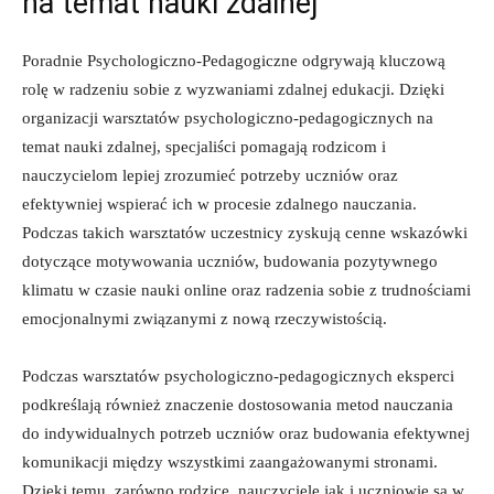
na temat nauki zdalnej
Poradnie Psychologiczno-Pedagogiczne odgrywają kluczową
⁢rolę w​ radzeniu ⁤sobie z wyzwaniami zdalnej edukacji. Dzięki
organizacji warsztatów psychologiczno-pedagogicznych​ na
temat nauki zdalnej, specjaliści pomagają rodzicom i⁢
nauczycielom lepiej⁢ zrozumieć potrzeby uczniów oraz
efektywniej⁤ wspierać⁣ ich w‍ procesie zdalnego nauczania.
Podczas takich warsztatów uczestnicy zyskują ‌cenne wskazówki
dotyczące motywowania ⁤uczniów, budowania pozytywnego
klimatu w czasie nauki ⁢online oraz radzenia sobie ‌z trudnościami
⁢emocjonalnymi związanymi ‍z nową⁤ rzeczywistością.
Podczas warsztatów psychologiczno-pedagogicznych eksperci⁢
podkreślają również⁣ znaczenie dostosowania metod nauczania
do indywidualnych ⁣potrzeb uczniów oraz budowania ​efektywnej
komunikacji‍ między wszystkimi zaangażowanymi stronami.
Dzięki‍ temu, zarówno rodzice,⁣ nauczyciele⁤ jak ⁢i uczniowie są ⁢w