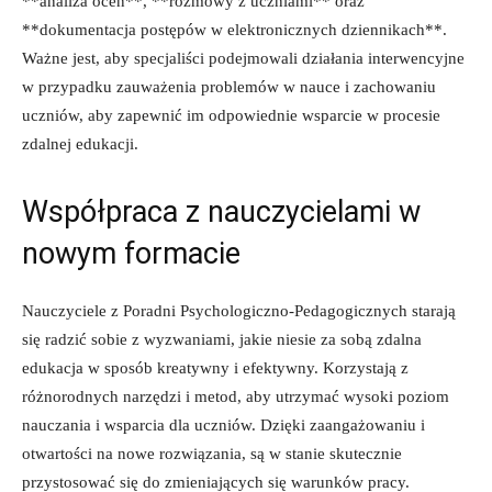
**analiza ocen**, **rozmowy z⁣ uczniami** oraz​
**dokumentacja‍ postępów ⁣w elektronicznych⁤ dziennikach**.
Ważne ‌jest, aby specjaliści podejmowali działania‍ interwencyjne
w przypadku​ zauważenia problemów w nauce i zachowaniu​
uczniów, aby zapewnić im odpowiednie wsparcie‍ w⁣ procesie
zdalnej edukacji.
Współpraca z nauczycielami w
nowym formacie
Nauczyciele z Poradni Psychologiczno-Pedagogicznych ⁢starają
się radzić sobie z wyzwaniami, jakie⁤ niesie za sobą zdalna‍
edukacja w sposób kreatywny i efektywny. Korzystają z
różnorodnych ⁤narzędzi ⁤i⁤ metod,‌ aby utrzymać wysoki poziom
nauczania i wsparcia dla ‌uczniów. Dzięki ⁢zaangażowaniu i
⁤otwartości‍ na nowe rozwiązania, są w ⁤stanie skutecznie
przystosować się do zmieniających się ‌warunków pracy.