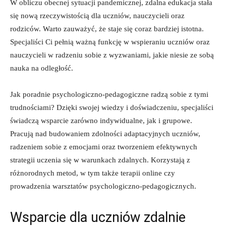
W‌ obliczu obecnej sytuacji pandemicznej, zdalna edukacja stała⁣
się nową rzeczywistością ‍dla uczniów,⁤ nauczycieli oraz
rodziców. Warto zauważyć,‍ że staje się coraz bardziej ‍istotna.⁤
Specjaliści Ci ⁣pełnią ważną funkcję ‌w‌ wspieraniu‍ uczniów oraz
nauczycieli w radzeniu⁣ sobie ⁤z wyzwaniami,⁤ jakie niesie ze sobą
nauka‍ na odległość.
Jak poradnie ‌psychologiczno-pedagogiczne radzą sobie ​z tymi‌
trudnościami? Dzięki​ swojej wiedzy i doświadczeniu, specjaliści
świadczą wsparcie zarówno indywidualne, jak ‍i grupowe.
Pracują nad budowaniem‍ zdolności adaptacyjnych uczniów,⁤
radzeniem sobie⁢ z emocjami oraz tworzeniem efektywnych
strategii uczenia⁤ się ⁣w warunkach⁤ zdalnych. Korzystają​ z‌
różnorodnych metod, w tym⁣ także ‍terapii online ⁣czy
prowadzenia warsztatów psychologiczno-pedagogicznych.
Wsparcie ​dla ​uczniów⁢ zdalnie