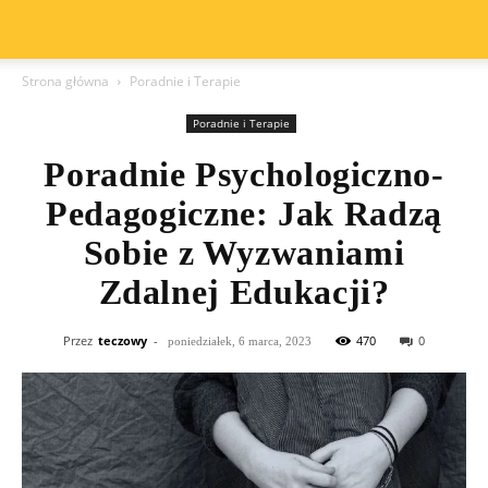
Strona główna
Poradnie i Terapie
Poradnie i Terapie
Poradnie Psychologiczno-
Pedagogiczne: Jak Radzą
Sobie z Wyzwaniami
Zdalnej Edukacji?
Przez
teczowy
-
470
0
poniedziałek, 6 marca, 2023