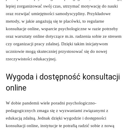
lepiej zorganizować swój‍ czas,‍ utrzymać⁣ motywację do nauki
oraz rozwijać umiejętności samodyscypliny. Przykładowe
metody, ‍w jakie ⁣angażują się te ⁣placówki, ‌to regularne
⁣konsultacje ‌online, wsparcie psychologiczne ⁣w⁤ razie potrzeby
⁢oraz warsztaty online dotyczące m.in.‍ radzenia​ sobie ze stresem
czy‌ organizacji⁣ pracy⁣ zdalnej. ‌Dzięki takim inicjatywom
uczniowie ⁢mogą⁢ skuteczniej przystosować ⁢się‌ do nowej
rzeczywistości edukacyjnej.
Wygoda‍ i dostępność konsultacji
online
W‍ dobie ⁣pandemii​ wiele⁤ poradni ⁣psychologiczno-
pedagogicznych zmaga się z​ wyzwaniami​ związanymi z
edukacją zdalną.⁤ Jednak ​dzięki wygodzie i dostępności
konsultacji online, instytucje ⁣te potrafią‌ radzić sobie z ⁤nową