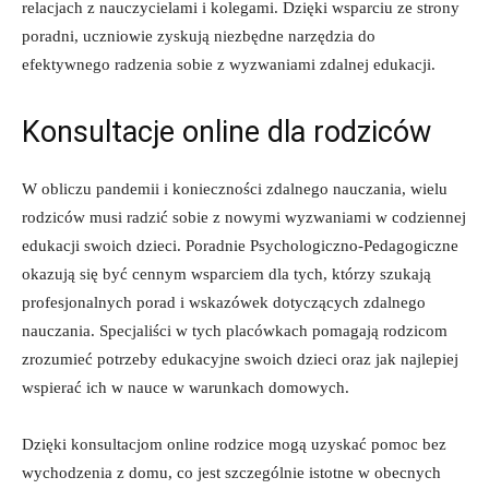
‍relacjach z ​nauczycielami i kolegami. Dzięki⁢ wsparciu ze strony
poradni, uczniowie zyskują⁣ niezbędne narzędzia‌ do
efektywnego radzenia sobie z​ wyzwaniami zdalnej edukacji.
Konsultacje online dla rodziców
W‌ obliczu ​pandemii i konieczności ​zdalnego nauczania, wielu
rodziców⁣ musi ⁢radzić⁣ sobie‍ z nowymi wyzwaniami w⁤ codziennej
edukacji swoich dzieci. Poradnie ⁣Psychologiczno-Pedagogiczne
okazują się⁣ być cennym wsparciem dla tych, którzy szukają
profesjonalnych ⁤porad i ⁣wskazówek dotyczących zdalnego
nauczania. Specjaliści w ​tych​ placówkach pomagają rodzicom
zrozumieć ⁢potrzeby‌ edukacyjne swoich dzieci oraz⁢ jak najlepiej
wspierać⁢ ich‍ w nauce w warunkach domowych.
Dzięki konsultacjom ‌online rodzice mogą‌ uzyskać pomoc ⁣bez
wychodzenia z domu,⁢ co jest szczególnie istotne w obecnych