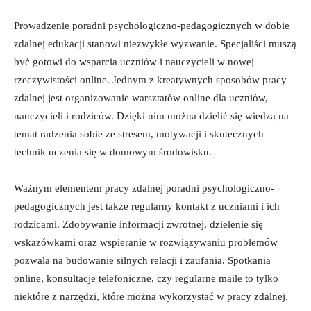
Prowadzenie ⁢poradni psychologiczno-pedagogicznych w dobie
zdalnej edukacji stanowi ⁤niezwykłe‍ wyzwanie. Specjaliści muszą
być ‌gotowi do wsparcia uczniów i nauczycieli w nowej
rzeczywistości online. Jednym ‌z kreatywnych sposobów pracy
zdalnej jest ‌organizowanie warsztatów online⁣ dla uczniów,
nauczycieli ‍i rodziców. Dzięki nim można ‍dzielić się wiedzą ‌na
temat radzenia‌ sobie ⁣ze stresem, motywacji ​i ​skutecznych
technik⁤ uczenia się w domowym ‍środowisku.
Ważnym elementem pracy⁤ zdalnej poradni ⁣psychologiczno-
pedagogicznych jest ​także regularny kontakt z​ uczniami ‍i ich
‍rodzicami.⁢ Zdobywanie informacji‍ zwrotnej, dzielenie się
wskazówkami oraz wspieranie w ⁢rozwiązywaniu ⁣problemów
pozwala‍ na budowanie ‍silnych⁣ relacji i⁢ zaufania. Spotkania
online, konsultacje telefoniczne, ‌czy ⁣regularne ‌maile to​ tylko
niektóre z narzędzi,⁤ które ⁣można wykorzystać w pracy‍ zdalnej.