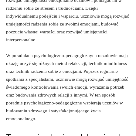
⁣rozwijać umiejętności emocjonalne⁢ uczniów i pomagać im w
radzeniu sobie ze stresem i trudnościami. ⁢Dzięki
⁣indywidualnemu podejściu i wsparciu, uczniowie mogą‌ rozwijać
umiejętności radzenia⁤ sobie⁤ ze ⁣swoimi emocjami, budować
poczucie ⁤własnej wartości oraz ⁣rozwijać umiejętności
interpersonalne.
W‌ poradniach psychologiczno-pedagogicznych uczniowie mają
okazję uczyć⁣ się różnych metod relaksacji, technik mindfulness
‌oraz technik radzenia sobie z emocjami. Poprzez regularne
spotkania ⁤z specjalistami, ⁢uczniowie​ mogą rozwijać umiejętność
świadomego ⁤kontrolowania swoich emocji, wyrażania potrzeb⁣
oraz budowania⁤ zdrowych relacji z innymi. W‍ ten sposób
‍poradnie‍ psychologiczno-pedagogiczne wspierają⁤ uczniów w
budowaniu‍ zdrowego i satysfakcjonującego ⁤życia
emocjonalnego.